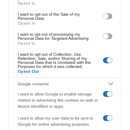
grant or deny consent to Google and its third-party tags to
Opted In
use your data for below specified purposes in below Google
consent section.
I want to opt-out of the Sale of my
Personal Data.
Opted In
I want to opt-out of processing my
Personal Data for Targeted Advertising.
Opted In
I want to opt-out of Collection, Use,
Retention, Sale, and/or Sharing of my
Personal Data that Is Unrelated with the
Purposes for which it was collected.
ΕΛΛΑΔΑ
Opted Out
Google consents
I want to allow Google to enable storage
related to advertising like cookies on web or
device identifiers in apps.
I want to allow my user data to be sent to
Google for online advertising purposes.