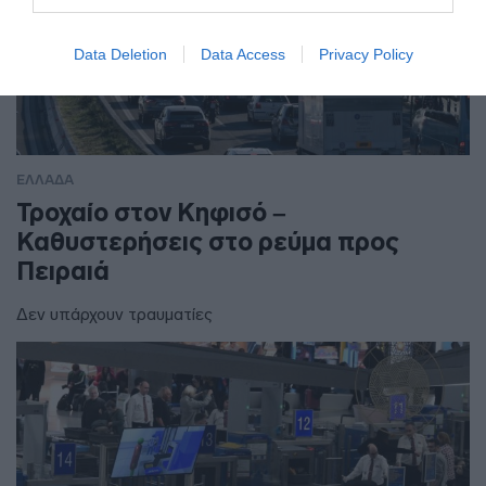
Data Deletion
Data Access
Privacy Policy
ΕΛΛΑΔΑ
Τροχαίο στον Κηφισό –
Καθυστερήσεις στο ρεύμα προς
Πειραιά
Δεν υπάρχουν τραυματίες