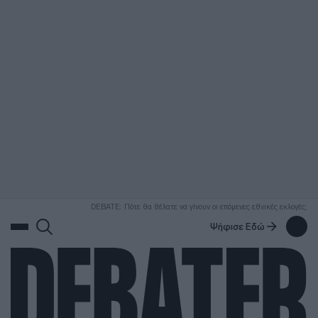
ΑΝΑΖΗΤΗΣΗ
DEBATE: Πότε θα θέλατε να γίνουν οι επόμενες εθνικές εκλογές;
Ψήφισε Εδώ