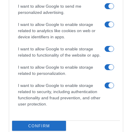
I want to allow Google to send me
personalized advertising.
I want to allow Google to enable storage
related to analytics like cookies on web or
device identifiers in apps.
ΕΛΛΑΔΑ
I want to allow Google to enable storage
related to functionality of the website or app.
Δείτε τις προσπάθειες χελώνας να
γεννήσει σε παραλία της Ρόδου – Η
I want to allow Google to enable storage
προειδοποίηση των κατοίκων (βίντεο)
related to personalization.
Το ζώο δεν τα κατάφερε και αναμένεται να επιστρέψει
I want to allow Google to enable storage
related to security, including authentication
functionality and fraud prevention, and other
user protection.
CONFIRM