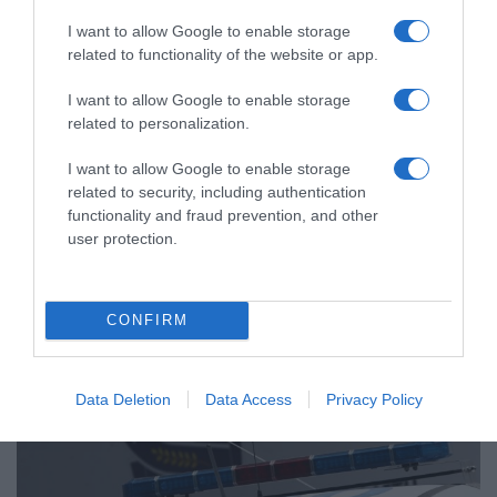
I want to allow Google to enable storage
related to functionality of the website or app.
ΕΛΛΑΔΑ
I want to allow Google to enable storage
related to personalization.
Από τη ΓΑΔΑ, σε εισαγγελέα και
ανακριτή η 46χρονη που κατηγορείται
I want to allow Google to enable storage
για τον φονικό εμπρησμό στη Marfin
related to security, including authentication
functionality and fraud prevention, and other
Η κατηγορούμενη από την πρώττη στιγμή δήλωσε αθώα -
user protection.
Πώς την ταυτοποίησαν οι Αρχές
CONFIRM
Data Deletion
Data Access
Privacy Policy