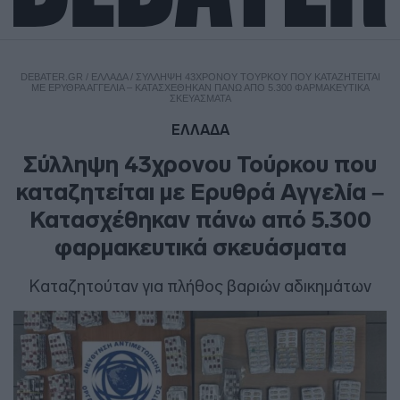
DEBATER.GR
/
ΕΛΛΑΔΑ
/
ΣΎΛΛΗΨΗ 43ΧΡΟΝΟΥ ΤΟΎΡΚΟΥ ΠΟΥ ΚΑΤΑΖΗΤΕΊΤΑΙ
ΜΕ ΕΡΥΘΡΆ ΑΓΓΕΛΊΑ – ΚΑΤΑΣΧΈΘΗΚΑΝ ΠΆΝΩ ΑΠΌ 5.300 ΦΑΡΜΑΚΕΥΤΙΚΆ
ΣΚΕΥΆΣΜΑΤΑ
ΕΛΛΑΔΑ
Σύλληψη 43χρονου Τούρκου που
καταζητείται με Ερυθρά Αγγελία –
Κατασχέθηκαν πάνω από 5.300
φαρμακευτικά σκευάσματα
Καταζητούταν για πλήθος βαριών αδικημάτων