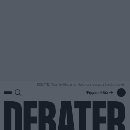
ΑΝΑΖΗΤΗΣΗ
DEBATE: Πότε θα θέλατε να γίνουν οι επόμενες εθνικές εκλογές;
Ψήφισε Εδώ