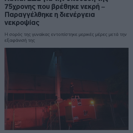
75χρονης που βρέθηκε νεκρή –
Παραγγέλθηκε η διενέργεια
νεκροψίας
Η σορός της γυναίκας εντοπίστηκε μερικές μέρες μετά την
εξαφάνισή της