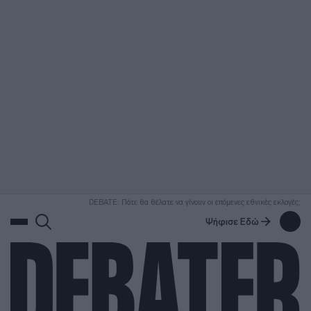
ΑΝΑΖΗΤΗΣΗ
DEBATE: Πότε θα θέλατε να γίνουν οι επόμενες εθνικές εκλογές;
Ψήφισε Εδώ