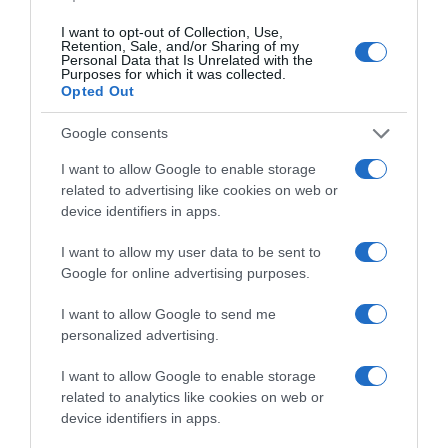
I want to opt-out of Collection, Use,
Retention, Sale, and/or Sharing of my
Personal Data that Is Unrelated with the
ΕΛΛΑΔΑ
Purposes for which it was collected.
Opted Out
Παλαιό Φάληρο: Συνελήφθη 49χρονος
ως μέλος της εγκληματικής
Google consents
οργάνωσης του “Έντικ” –
I want to allow Google to enable storage
Κατηγορείται για εκβιασμούς και
related to advertising like cookies on web or
ξυλοδαρμούς επιχειρηματιών
device identifiers in apps.
Ο άνδρας είχε διαφύγει στο εξωτερικό κι επέστρεψε στην
I want to allow my user data to be sent to
Ελλάδα
Google for online advertising purposes.
I want to allow Google to send me
personalized advertising.
I want to allow Google to enable storage
related to analytics like cookies on web or
device identifiers in apps.