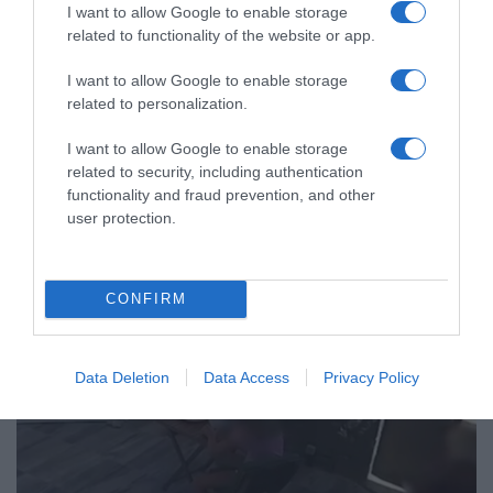
I want to allow Google to enable storage
related to functionality of the website or app.
I want to allow Google to enable storage
related to personalization.
I want to allow Google to enable storage
ΕΛΛΑΔΑ
related to security, including authentication
Καταγγελία για ξυλοδαρμό
functionality and fraud prevention, and other
user protection.
ειδικευόμενης γιατρού στον Ερυθρό
Σταυρό από γυναίκα ασθενή –
“Άρχισε να τη σπρώχνει, να τη βρίζει
CONFIRM
και να τη χτυπάει”
Η δράστιδα ήταν πιθανώς υπό την επήρεια αλκοόλ
Data Deletion
Data Access
Privacy Policy