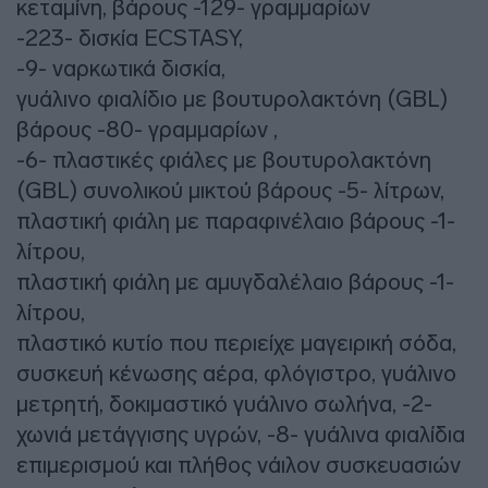
κεταμίνη, βάρους -129- γραμμαρίων
-223- δισκία ECSTASY,
-9- ναρκωτικά δισκία,
γυάλινο φιαλίδιο με βουτυρολακτόνη (GBL)
βάρους -80- γραμμαρίων ,
-6- πλαστικές φιάλες με βουτυρολακτόνη
(GBL) συνολικού μικτού βάρους -5- λίτρων,
πλαστική φιάλη με παραφινέλαιο βάρους -1-
λίτρου,
πλαστική φιάλη με αμυγδαλέλαιο βάρους -1-
λίτρου,
πλαστικό κυτίο που περιείχε μαγειρική σόδα,
συσκευή κένωσης αέρα, φλόγιστρο, γυάλινο
μετρητή, δοκιμαστικό γυάλινο σωλήνα, -2-
χωνιά μετάγγισης υγρών, -8- γυάλινα φιαλίδια
επιμερισμού και πλήθος νάιλον συσκευασιών