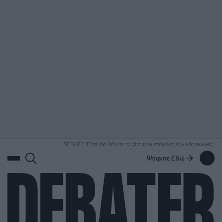
ΑΝΑΖΗΤΗΣΗ
DEBATE: Πότε θα θέλατε να γίνουν οι επόμενες εθνικές εκλογές;
Ψήφισε Εδώ