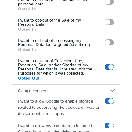
personal data.
σταθμευμένο όχημα και εγκαταλείπει το
grant or deny consent to Google and its third-party tags to
Opted In
σημείο (βίντεο)
use your data for below specified purposes in below Google
consent section.
I want to opt-out of the Sale of my
Ταλαιπωρία για επιβάτες στο αεροδρόμιο
Personal Data.
Opted In
“Μακεδονία” – Ακυρώθηκε πτήση λόγω…
πτηνού σε κινητήρα αεροπλάνου
I want to opt-out of processing my
Personal Data for Targeted Advertising.
Opted In
Γουδί: Νεκρή 53χρονη που έπεσε από τον
5ο όροφο πολυκατοικίας στον ακάλυπτο
I want to opt-out of Collection, Use,
Retention, Sale, and/or Sharing of my
Personal Data that Is Unrelated with the
Παγκόσμιο Κ20: Ασημένιο μετάλλιο στο
Purposes for which it was collected.
μήκος για την Έβελυν Μητροπούλου – Το
Opted Out
άλμα των 6,44 μέτρων που την ανέβασε
Google consents
στο βάθρο
I want to allow Google to enable storage
related to advertising like cookies on web or
Ακολούθησε το debater.gr στο
Google News
device identifiers in apps.
και μάθετε πρώτοι όλες τις ειδήσεις
I want to allow my user data to be sent to
Google for online advertising purposes.