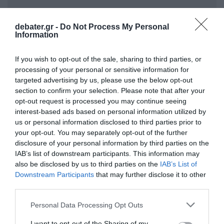
debater.gr -
Do Not Process My Personal
Information
If you wish to opt-out of the sale, sharing to third parties, or
processing of your personal or sensitive information for
Οι συλληφθέντες, εκ των οποίων ο ένας έχει
targeted advertising by us, please use the below opt-out
απασχολήσει στο παρελθόν για όμοια και
section to confirm your selection. Please note that after your
άλλα αδικήματα, οδηγήθηκαν στην αρμόδια
opt-out request is processed you may continue seeing
interest-based ads based on personal information utilized by
εισαγγελική Αρχή.
us or personal information disclosed to third parties prior to
your opt-out. You may separately opt-out of the further
disclosure of your personal information by third parties on the
Προσθήκη ως προτεινόμενη
IAB’s list of downstream participants. This information may
πηγή στην Google
also be disclosed by us to third parties on the
IAB’s List of
Downstream Participants
that may further disclose it to other
third parties.
Ειδήσεις σήμερα
Please note that this website/app uses one or more Google
Personal Data Processing Opt Outs
services and may gather and store information including but
Λάρισα: Οδηγός μηχανής προσκρούει σε
not limited to your visit or usage behaviour. You may click to
I want to opt-out of the Sharing of my