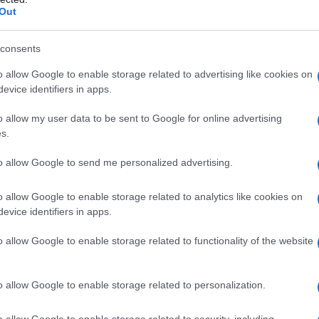
ταμάτησε νομίζω» ανέφερε αρχικά για
Out
consents
o allow Google to enable storage related to advertising like cookies on
evice identifiers in apps.
o allow my user data to be sent to Google for online advertising
s.
to allow Google to send me personalized advertising.
Δεν έχει, εμείς μόλις μετακομίσαμε από
o allow Google to enable storage related to analytics like cookies on
evice identifiers in apps.
α πράγματα. Έχει αυτισμό, έχει
βία αστυνομικό πέρσι. Και από εδώ
o allow Google to enable storage related to functionality of the website
 βγει μόνος του. Και κρυφά βγήκε
ε να δροσιστεί. Να δροσιστεί, πήγε για
o allow Google to enable storage related to personalization.
α τον παρακολουθούν από Ασίνη. Και μετά
ι το δίπλωμά του στο σπίτι. Γι’ αυτό
o allow Google to enable storage related to security, including