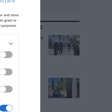
B’s List of
er and store
to grant or
ed purposes
ΣΧΕΤΙΚΑ ΜΕ:ΑΡΓΟΣ
Επεισόδια στο Άργος
στην πορεία για τον
θάνατο του
20χρονου – Ένταση
ανάμεσα σε
διαδηλωτές και ΜΑΤ
(βίντεο)
Ανείπωτος θρήνος
στην κηδεία του
20χρονου Θοδωρή
από το Άργος – Σε
λευκό φέρετρο η
σορός του (βίντεο)