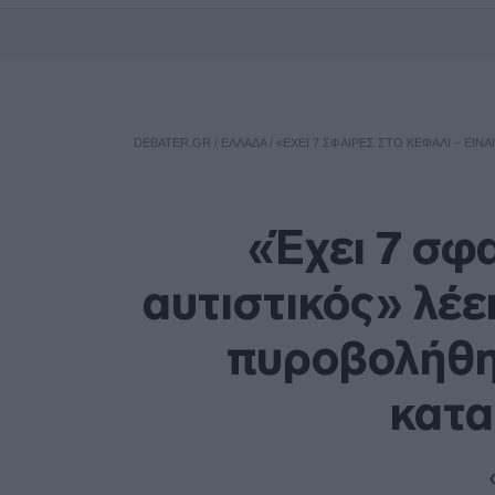
DEBATER.GR
/
ΕΛΛΑΔΑ
/
«ΈΧΕΙ 7 ΣΦΑΊΡΕΣ ΣΤΟ ΚΕΦΆΛΙ – ΕΊ
«Έχει 7 σφα
αυτιστικός» λέε
πυροβολήθη
κατα