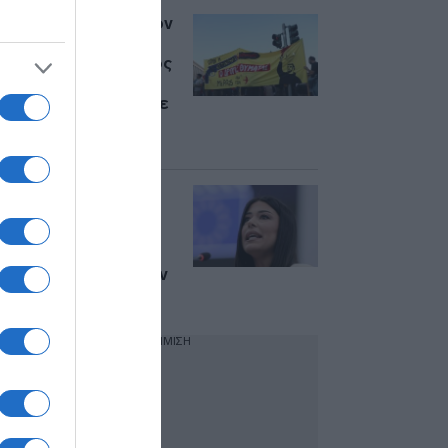
Συλλαλητήριο για τον
θάνατο του
20χρονου στο Άργος
στο κέντρο της
Αθήνας – Επίθεση σε
αστυνομικό από
αντιεξουσιαστές
Λατινοπούλου για
Άργος: “Προφανώς
απαράδεκτη η
προφυλάκιση των
αστυνομικών, έκαναν
το καθήκον τους”
ΔΙΑΦΗΜΙΣΗ