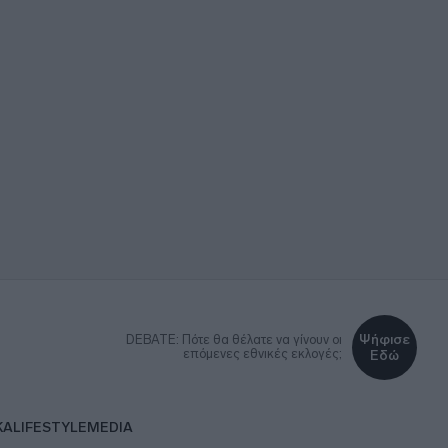
Ψήφισε
DEBATE: Πότε θα θέλατε να γίνουν οι
επόμενες εθνικές εκλογές;
Εδώ
ΚΑ
LIFESTYLE
MEDIA