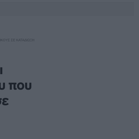
DEBATE: Πότε θα θέλατε να
γίνουν οι επόμενες εθνικές
εκλογές;
ΙΚΟΎΣ ΣΕ ΚΑΤΑΔΊΩΞΗ
ι
υ που
σε