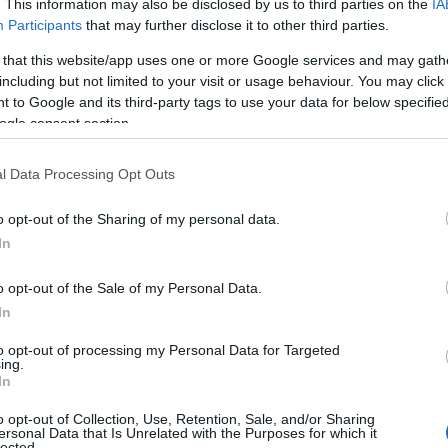
. This information may also be disclosed by us to third parties on the
IA
Participants
that may further disclose it to other third parties.
 that this website/app uses one or more Google services and may gath
including but not limited to your visit or usage behaviour. You may click 
 to Google and its third-party tags to use your data for below specifi
ogle consent section.
l Data Processing Opt Outs
o opt-out of the Sharing of my personal data.
In
νήματα λειτουργεί το σωματάκι του και
o opt-out of the Sale of my Personal Data.
ια σκοτώθηκε. Οι γιατροί λένε ότι
In
ρεύονται για την Αστυνομία. Εκείνες οι
to opt-out of processing my Personal Data for Targeted
όταν περνάνε. Βγάλανε δύο σφαίρες οι
ing.
ει αιμορραγία εσωτερική και εξωτερική,
In
λευρά και την άλλη. Από πίσω δεν βλέπω.
o opt-out of Collection, Use, Retention, Sale, and/or Sharing
ersonal Data that Is Unrelated with the Purposes for which it
ν κομματάκια μέσα. Και έγινε, ξέρετε τι
lected.