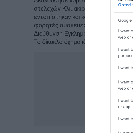
Ακολούθησε νομότυπη έρευνα στην 
Opted 
στελεχών Κλιμακίου Ειδικών Αποστ
εντοπίστηκαν και κατασχέθηκαν διά
Google 
φορητές συσκευές αποθήκευσης), οι
I want t
Διεύθυνση Εγκληματολογικών Ερευν
web or d
Το δίκυκλο όχημα ιδιοκτησίας του 
I want t
purpose
I want 
I want t
web or d
I want t
or app.
I want t
I want t