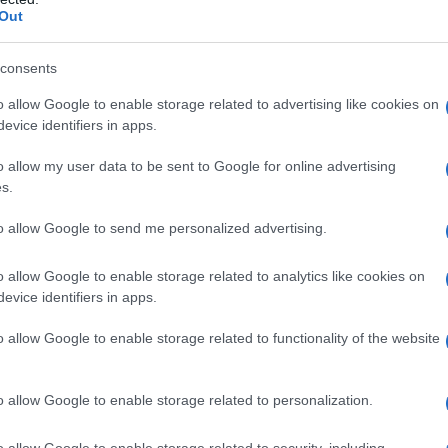
οικία του 43χρονου με τη συνδρομή
Out
ολών Λιμεναρχείου Κω, όπου
φορες ηλεκτρονικές συσκευές (Η/Υ και
consents
 οποίες πρόκειται να αποσταλούν στην
o allow Google to enable storage related to advertising like cookies on
ών (ΔΕΕ) προς περαιτέρω διερεύνηση.
evice identifiers in apps.
ανωτέρω κατασχέθηκε.
o allow my user data to be sent to Google for online advertising
s.
to allow Google to send me personalized advertising.
o allow Google to enable storage related to analytics like cookies on
evice identifiers in apps.
o allow Google to enable storage related to functionality of the website
o allow Google to enable storage related to personalization.
o allow Google to enable storage related to security, including