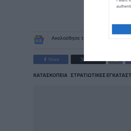
authenti
Προσθήκ
πηγ
Ακολούθησε το debater.gr στο
Go
Share
Tweet
ΚΑΤΑΣΚΟΠΕΙΑ
ΣΤΡΑΤΙΩΤΙΚΕΣ ΕΓΚΑΤΑΣ