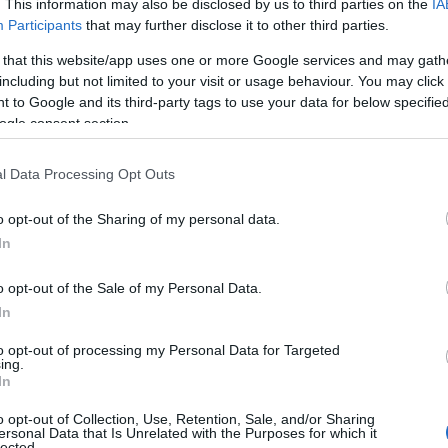
. This information may also be disclosed by us to third parties on the
IA
Participants
that may further disclose it to other third parties.
 that this website/app uses one or more Google services and may gath
including but not limited to your visit or usage behaviour. You may click 
 to Google and its third-party tags to use your data for below specifi
ogle consent section.
l Data Processing Opt Outs
o opt-out of the Sharing of my personal data.
ό στην αστυνομία ήταν το γεγονός πως
In
φωτογραφίες και βίντεο από ελληνικές
o opt-out of the Sale of my Personal Data.
In
σκοπεία και πλαστογραφία, ενώ σε βάρος
to opt-out of processing my Personal Data for Targeted
ing.
ν μαζί του ασκήθηκαν διώξεις για
In
o opt-out of Collection, Use, Retention, Sale, and/or Sharing
ersonal Data that Is Unrelated with the Purposes for which it
lected.