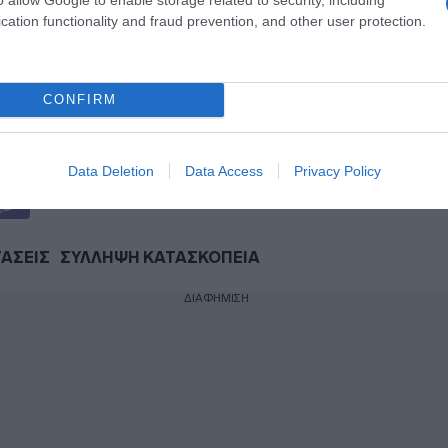
cation functionality and fraud prevention, and other user protection.
η ως προτεινόμενη
ή στην Google
CONFIRM
ogle News
και μάθετε πρώτοι όλες τις ειδήσεις
Data Deletion
Data Access
Privacy Policy
ΤΑΣΕΙΣ
ΣΥΛΛΗΨΗ ΚΑΤΑΣΚΟΠΕΙΑ
ΔΙΑΦΗΜΙΣΗ