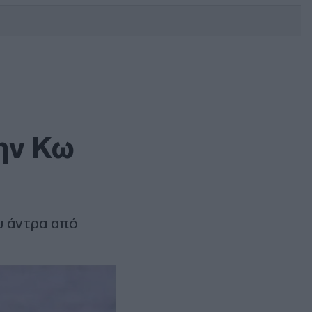
DEBATE: Πότε θα θέλατε να
γίνουν οι επόμενες εθνικές
εκλογές;
ην Κω
υ άντρα από