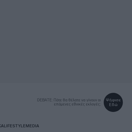
Ψήφισε
DEBATE: Πότε θα θέλατε να γίνουν οι
επόμενες εθνικές εκλογές;
Εδώ
ΚΑ
LIFESTYLE
MEDIA