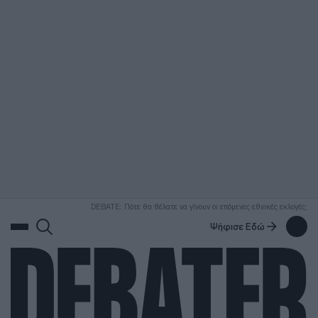
ΑΝΑΖΗΤΗΣΗ
DEBATE: Πότε θα θέλατε να γίνουν οι επόμενες εθνικές εκλογές;
Ψήφισε Εδώ