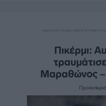
DEBATER.GR
/
ΕΛΛΑΔΑ
/
ΠΙΚΈΡΜΙ: ΑΥΤΟΚΊΝΗΤΟ Π
Πικέρμι: Α
τραυμάτισ
Μαραθώνος – 
Προανάκριση