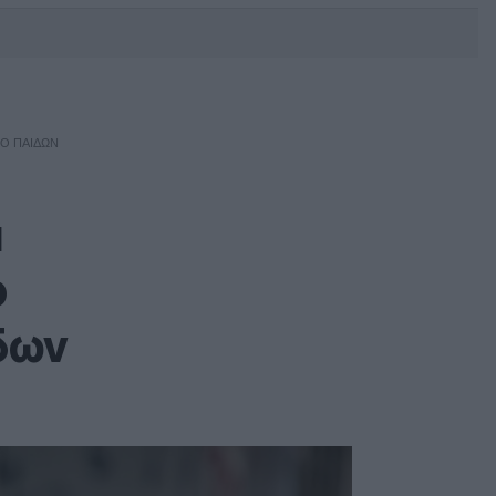
DEBATE: Πότε θα θέλατε να
γίνουν οι επόμενες εθνικές
εκλογές;
ΤΟ ΠΑΊΔΩΝ
ι
ο
δων