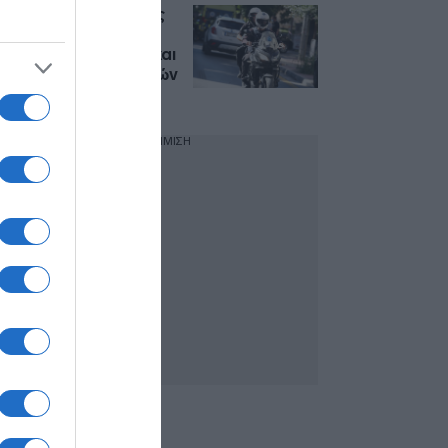
Συνελήφθη ανήλικος
στο κέντρο της
Αθήνας για κατοχή και
διακίνηση ναρκωτικών
ουσιών
ΔΙΑΦΗΜΙΣΗ