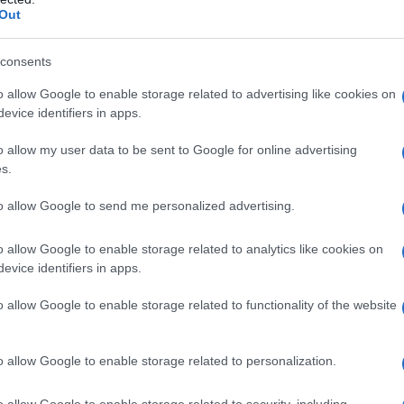
Out
οήθειες στο παιδί και το μετέφεραν
 «Η Αγία Σοφία», όπου οι θεράποντες
consents
 εξετάσεις για την εκτίμηση της
o allow Google to enable storage related to advertising like cookies on
evice identifiers in apps.
 του ατυχήματος έχει αναλάβει το οικείο
o allow my user data to be sent to Google for online advertising
s.
to allow Google to send me personalized advertising.
o allow Google to enable storage related to analytics like cookies on
evice identifiers in apps.
o allow Google to enable storage related to functionality of the website
o allow Google to enable storage related to personalization.
o allow Google to enable storage related to security, including