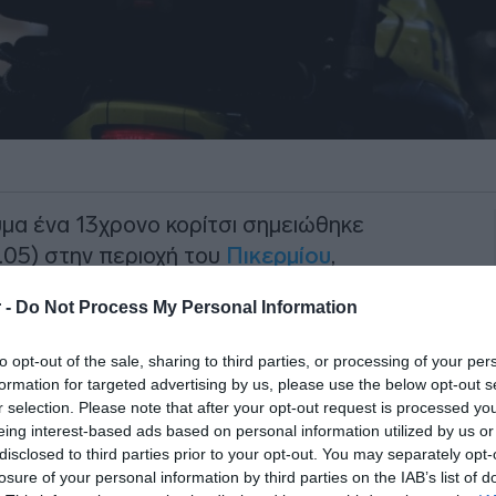
μα ένα 13χρονο κορίτσι σημειώθηκε
.05) στην περιοχή του
Πικερμίου
,
 -
Do Not Process My Personal Information
ρίπου στις 22.30 επί της λεωφόρου
to opt-out of the sale, sharing to third parties, or processing of your per
που οδηγεί προς τη Διώνη. Κάτω από
formation for targeted advertising by us, please use the below opt-out s
ό τις αρχές, ένα διερχόμενο αυτοκίνητο
r selection. Please note that after your opt-out request is processed y
ραυμάτισε.
eing interest-based ads based on personal information utilized by us or
disclosed to third parties prior to your opt-out. You may separately opt-
losure of your personal information by third parties on the IAB’s list of
ΙΑΦΗΜΙΣΗ