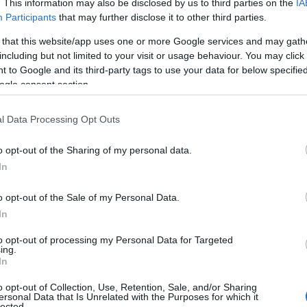
. This information may also be disclosed by us to third parties on the
IA
Participants
that may further disclose it to other third parties.
 that this website/app uses one or more Google services and may gath
including but not limited to your visit or usage behaviour. You may click 
 to Google and its third-party tags to use your data for below specifi
ogle consent section.
l Data Processing Opt Outs
o opt-out of the Sharing of my personal data.
In
o opt-out of the Sale of my Personal Data.
In
to opt-out of processing my Personal Data for Targeted
ing.
In
 αμέσως κινητή μονάδα του ΕΚΑΒ.
o opt-out of Collection, Use, Retention, Sale, and/or Sharing
ersonal Data that Is Unrelated with the Purposes for which it
lected.