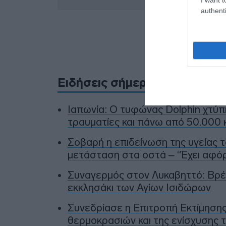
authenti
Προσθήκ
πηγ
Ειδήσεις σήμερα
Ιαπωνία: Ο τυφώνας Dolphin χτύ
τραυματίες και πάνω από 50.000 κ
Σοβαρή η επιδείνωση της υγείας τ
μετάσταση στα οστά – “Έχει αφό
Συναγερμός στον Λυκαβηττό: Βρέ
εκκλησάκι των Αγίων Ισιδώρων
Συνεδρίασε η Επιτροπή Εκτίμηση
θερμοκρασιών και της ενίσχυσης 