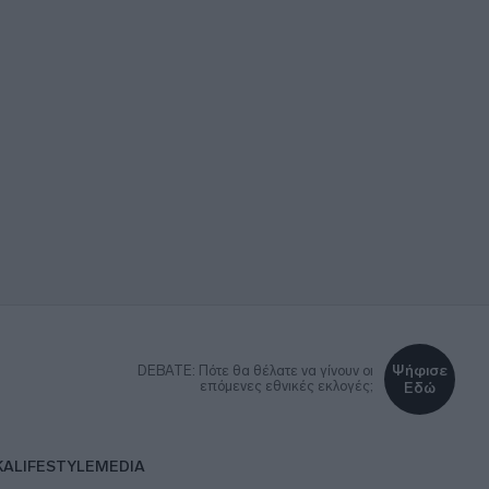
Ψήφισε
DEBATE: Πότε θα θέλατε να γίνουν οι
επόμενες εθνικές εκλογές;
Εδώ
ΚΑ
LIFESTYLE
MEDIA