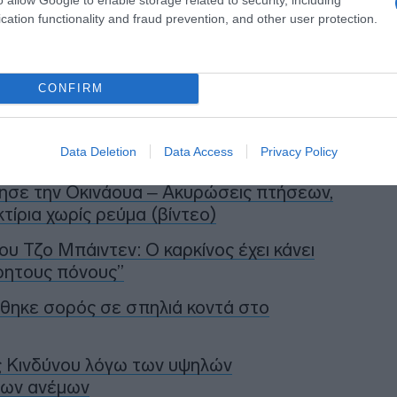
cation functionality and fraud prevention, and other user protection.
η ως προτεινόμενη
ή στην Google
CONFIRM
Data Deletion
Data Access
Privacy Policy
πησε την Οκινάουα – Ακυρώσεις πτήσεων,
τίρια χωρίς ρεύμα (βίντεο)
ου Τζο Μπάιντεν: Ο καρκίνος έχει κάνει
ρητους πόνους”
θηκε σορός σε σπηλιά κοντά στο
ς Κινδύνου λόγω των υψηλών
των ανέμων