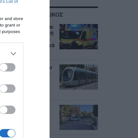
B’s List of
ΣΧΕΤΙΚΑ ΜΕ:ΑΝΗΛΙΚΟΣ
er and store
to grant or
Τραγωδία στην Λαμία:
ed purposes
Νεκρός από ανακοπή
17χρονος μαθητής –
Κατέρρευσε μπροστά
στους φίλους του
Φάληρο: Συρμός του
τραμ συγκρούστηκε
με μηχανή –
Τραυματίστηκε
9χρονο κορίτσι
Λαμία: Νεκρός
εντοπίστηκε
16χρονος μέσα στο
σπίτι του