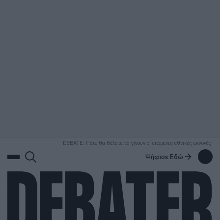
ΑΝΑΖΗΤΗΣΗ
DEBATE: Πότε θα θέλατε να γίνουν οι επόμενες εθνικές εκλογές;
Ψήφισε Εδώ