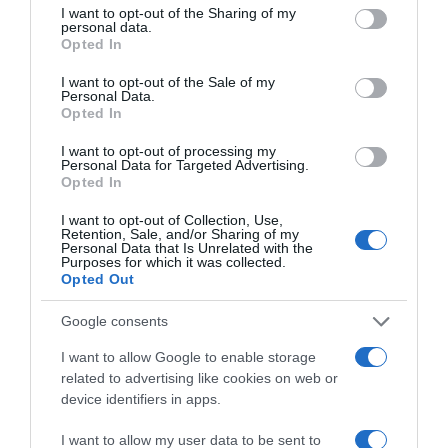
not limited to your visit or usage behaviour. You may click to
I want to opt-out of the Sharing of my
personal data.
grant or deny consent to Google and its third-party tags to
Επιτροπή Ανταγωνισμού: Ανακοινώθηκαν
Opted In
use your data for below specified purposes in below Google
τα οριστικά αποτελέσματα για 51 θέσεις
consent section.
I want to opt-out of the Sale of my
ειδικού επιστημονικού προσωπικού
Personal Data.
Opted In
Καταγγελία στο DEBATER: «Ενώ η Αττική
I want to opt-out of processing my
ήταν στο κόκκινο για φωτιά έριχναν
Personal Data for Targeted Advertising.
πυροτεχνήματα» (βίντεο)
Opted In
I want to opt-out of Collection, Use,
Red Code την Πέμπτη για Αττική, Βοιωτία
Retention, Sale, and/or Sharing of my
και Εύβοια – Πολύ υψηλός κίνδυνος
Personal Data that Is Unrelated with the
Purposes for which it was collected.
πυρκαγιάς
Opted Out
Με γαλλική σφραγίδα η επανεκκίνηση της
Google consents
ηλεκτρικής διασύνδεσης Ελλάδας –
I want to allow Google to enable storage
Κύπρου: Η Meridiam αποκτά τον έλεγχο
related to advertising like cookies on web or
της GSI
device identifiers in apps.
I want to allow my user data to be sent to