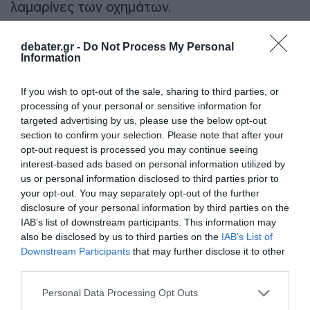
λαμαρίνες των οχημάτων.
ΔΙΑΦΗΜΙΣΗ
debater.gr -
Do Not Process My Personal
Information
If you wish to opt-out of the sale, sharing to third parties, or
processing of your personal or sensitive information for
targeted advertising by us, please use the below opt-out
section to confirm your selection. Please note that after your
opt-out request is processed you may continue seeing
interest-based ads based on personal information utilized by
us or personal information disclosed to third parties prior to
your opt-out. You may separately opt-out of the further
disclosure of your personal information by third parties on the
IAB’s list of downstream participants. This information may
also be disclosed by us to third parties on the
IAB’s List of
Προσθήκη ως προτεινόμενη
Downstream Participants
that may further disclose it to other
πηγή στην Google
third parties.
Please note that this website/app uses one or more Google
Personal Data Processing Opt Outs
Ειδήσεις σήμερα
services and may gather and store information including but