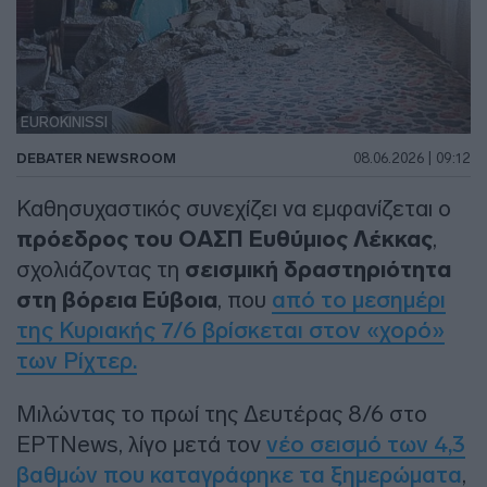
EUROKINISSI
DEBATER NEWSROOM
08.06.2026 | 09:12
Καθησυχαστικός συνεχίζει να εμφανίζεται ο
πρόεδρος του ΟΑΣΠ Ευθύμιος Λέκκας
,
σχολιάζοντας τη
σεισμική δραστηριότητα
στη βόρεια Εύβοια
, που
από το μεσημέρι
της Κυριακής 7/6 βρίσκεται στον «χορό»
των Ρίχτερ.
Μιλώντας το πρωί της Δευτέρας 8/6 στο
ΕΡΤNews, λίγο μετά τον
νέο σεισμό των 4,3
βαθμών που καταγράφηκε τα ξημερώματα
,