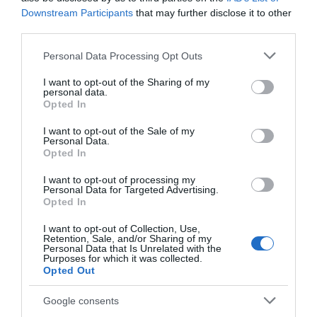
Downstream Participants
that may further disclose it to other
third parties.
Please note that this website/app uses one or more Google
Personal Data Processing Opt Outs
services and may gather and store information including but
ΣΧΟΛΙΑ
not limited to your visit or usage behaviour. You may click to
I want to opt-out of the Sharing of my
personal data.
grant or deny consent to Google and its third-party tags to
Opted In
use your data for below specified purposes in below Google
consent section.
I want to opt-out of the Sale of my
Personal Data.
Opted In
I want to opt-out of processing my
Personal Data for Targeted Advertising.
Opted In
I want to opt-out of Collection, Use,
Retention, Sale, and/or Sharing of my
Personal Data that Is Unrelated with the
Purposes for which it was collected.
Opted Out
Google consents