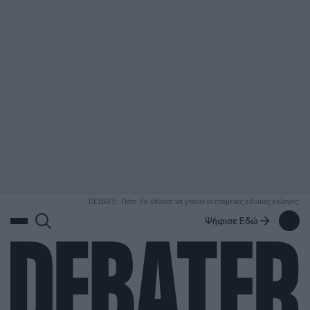
ΑΝΑΖΗΤΗΣΗ
DEBATE: Πότε θα θέλατε να γίνουν οι επόμενες εθνικές εκλογές;
Ψήφισε Εδώ