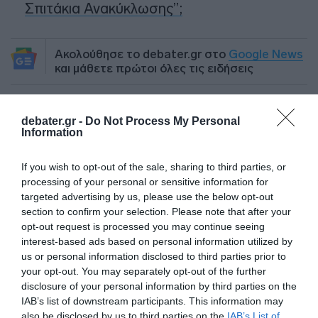
Σπιτάκια Ανακύκλωσης”;
Ακολούθησε το debater.gr στο
Google News
και μάθετε πρώτοι όλες τις ειδήσεις
Share
Tweet
debater.gr -
Do Not Process My Personal
Information
ΕΥΒΟΙΑ
ΕΥΘΥΜΙΟΣ ΛΕΚΚΑΣ
ΣΕΙΣΜΙΚΗ ΔΟΝΗΣΗ
If you wish to opt-out of the sale, sharing to third parties, or
ΣΕΙΣΜΟΙ
ΣΕΙΣΜΟΣ
ΣΕΙΣΜΟΣ ΣΤΗΝ ΕΥΒΟΙΑ
processing of your personal or sensitive information for
targeted advertising by us, please use the below opt-out
ΔΙΑΦΗΜΙΣΗ
section to confirm your selection. Please note that after your
opt-out request is processed you may continue seeing
interest-based ads based on personal information utilized by
us or personal information disclosed to third parties prior to
your opt-out. You may separately opt-out of the further
disclosure of your personal information by third parties on the
IAB’s list of downstream participants. This information may
also be disclosed by us to third parties on the
IAB’s List of