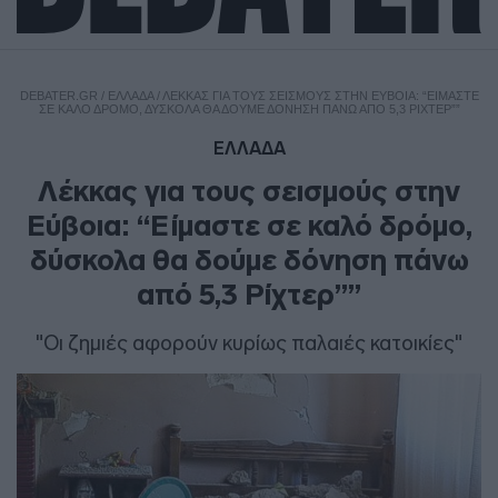
DEBATER.GR
/
ΕΛΛΑΔΑ
/
ΛΈΚΚΑΣ ΓΙΑ ΤΟΥΣ ΣΕΙΣΜΟΎΣ ΣΤΗΝ ΕΎΒΟΙΑ: “ΕΊΜΑΣΤΕ
ΣΕ ΚΑΛΌ ΔΡΌΜΟ, ΔΎΣΚΟΛΑ ΘΑ ΔΟΎΜΕ ΔΌΝΗΣΗ ΠΆΝΩ ΑΠΌ 5,3 ΡΊΧΤΕΡ””
ΕΛΛΑΔΑ
Λέκκας για τους σεισμούς στην
Εύβοια: “Είμαστε σε καλό δρόμο,
δύσκολα θα δούμε δόνηση πάνω
από 5,3 Ρίχτερ””
"Οι ζημιές αφορούν κυρίως παλαιές κατοικίες"