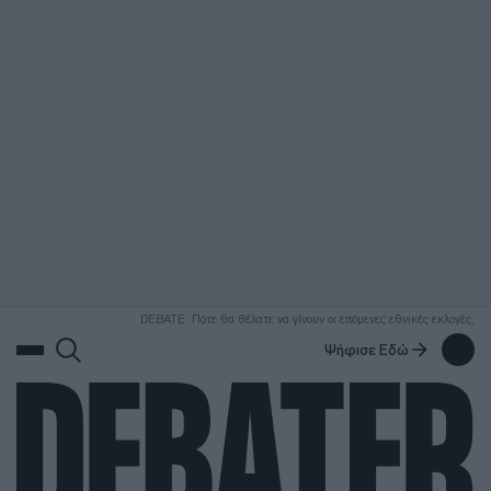
ΑΝΑΖΗΤΗΣΗ
DEBATE: Πότε θα θέλατε να γίνουν οι επόμενες εθνικές εκλογές;
Ψήφισε Εδώ