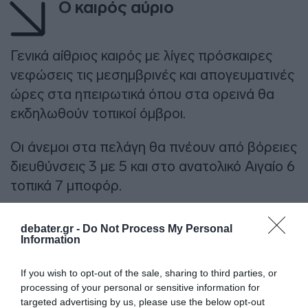
Ο καιρός αύριο
Γενικά αίθριος καιρός με λίγες πρόσκαιρες
νεφώσεις τις μεσημβρινές και απογευματινές
ώρες στα ηπειρωτικά όπου στα ορεινά θα
εκδηλωθούν τοπικοί όμβροι.
Οι άνεμοι στα πελάγη θα πνέουν από βόρειες
διευθύνσεις 3 με 5 και στο ανατολικό Αιγαίο 6
τοπικά 7 μποφόρ.
ΔΙΑΦΗΜΙΣΗ
debater.gr -
Do Not Process My Personal
Information
If you wish to opt-out of the sale, sharing to third parties, or
processing of your personal or sensitive information for
targeted advertising by us, please use the below opt-out