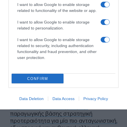
36 βαθμούς Κελσίου.
I want to allow Google to enable storage
related to functionality of the website or app.
Προσθήκη ως προτεινόμενη
I want to allow Google to enable storage
πηγή στην Google
related to personalization.
I want to allow Google to enable storage
related to security, including authentication
Ειδήσεις σήμερα
functionality and fraud prevention, and other
user protection.
Δείτε τις προσπάθειες χελώνας να
γεννήσει σε παραλία της Ρόδου – Η
προειδοποίηση των κατοίκων (βίντεο)
CONFIRM
Τροχαίο στον Κηφισό – Καθυστερήσεις
στο ρεύμα προς Πειραιά
Data Deletion
Data Access
Privacy Policy
Μητσοτάκης: “Η ενίσχυση της
παραγωγικής βάσης στρατηγική
προτεραιότητα για μία πιο ανταγωνιστική,