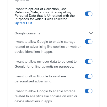
εκδηλωθούν τοπικοί όμβροι ή μεμονωμένες
καταιγίδες.
I want to opt-out of Collection, Use,
Retention, Sale, and/or Sharing of my
Personal Data that Is Unrelated with the
Τις βραδινές ώρες στη Μακεδονία, τη Θράκη
Purposes for which it was collected.
Opted Out
και τα ανατολικά τμήματα της Θεσσαλίας θα
αναπτυχθούν εκ νέου νεφώσεις και θα
Google consents
σημειωθούν τοπικές βροχές κυρίως στη
I want to allow Google to enable storage
δυτική και την κεντρική Μακεδονία.
related to advertising like cookies on web or
device identifiers in apps.
Οι άνεμοι θα πνέουν από βόρειες
I want to allow my user data to be sent to
διευθύνσεις 3 με 5 και τοπικά στο Αιγαίο 6
Google for online advertising purposes.
μποφόρ.
I want to allow Google to send me
personalized advertising.
Η θερμοκρασία θα σημειώσει μικρή άνοδο
στα ηπειρωτικά. Θα φτάσει
I want to allow Google to enable storage
στη νησιωτική χώρα τους 30 με 32 βαθμούς
related to analytics like cookies on web or
device identifiers in apps.
και στα ηπειρωτικά τους 33 με 35 και τοπικά