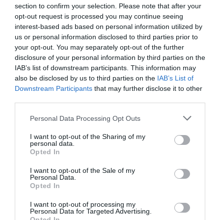
section to confirm your selection. Please note that after your
opt-out request is processed you may continue seeing
interest-based ads based on personal information utilized by
us or personal information disclosed to third parties prior to
your opt-out. You may separately opt-out of the further
disclosure of your personal information by third parties on the
IAB’s list of downstream participants. This information may
Η θερμοκρασία δεν θα σημειώσει αξιόλογη
also be disclosed by us to third parties on the
IAB’s List of
μεταβολή. Θα φτάσει στα ηπειρωτικά τους
Downstream Participants
that may further disclose it to other
33 με 35 βαθμούς, ενώ στη νησιωτική χώρα
third parties.
δε θα ξεπεράσει τους 33 βαθμούς Κελσίου.
Please note that this website/app uses one or more Google
Personal Data Processing Opt Outs
services and may gather and store information including but
not limited to your visit or usage behaviour. You may click to
I want to opt-out of the Sharing of my
Ο καιρός την Τετάρτη
personal data.
grant or deny consent to Google and its third-party tags to
Opted In
use your data for below specified purposes in below Google
consent section.
I want to opt-out of the Sale of my
Personal Data.
Γενικά αίθριος καιρός με λίγες πρόσκαιρες
Opted In
νεφώσεις τις μεσημβρινές και απογευματινές
I want to opt-out of processing my
ώρες στα ηπειρωτικά όπου στα ορεινά θα
Personal Data for Targeted Advertising.
Opted In