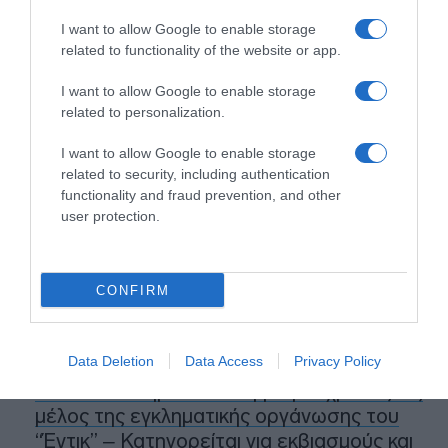
3 με 5 και στο Αιγαίο τοπικά 6 μποφόρ.
I want to allow Google to enable storage
related to functionality of the website or app.
Η θερμοκρασία δεν θα σημειώσει αξιόλογη
μεταβολή.
I want to allow Google to enable storage
related to personalization.
I want to allow Google to enable storage
Προσθήκη ως προτεινόμενη
πηγή στην Google
related to security, including authentication
functionality and fraud prevention, and other
user protection.
Ειδήσεις σήμερα
CONFIRM
Τσίπρας: Στις 2 Σεπτεμβρίου η παρουσίαση
του οικονομικού προγράμματος της ΕΛ.Α.Σ.
στη Θεσσαλονίκη
Data Deletion
Data Access
Privacy Policy
Παλαιό Φάληρο: Συνελήφθη 49χρονος ως
μέλος της εγκληματικής οργάνωσης του
“Έντικ” – Κατηγορείται για εκβιασμούς και