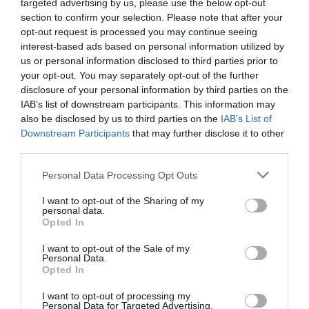
targeted advertising by us, please use the below opt-out
section to confirm your selection. Please note that after your
Οι άνεμοι θα πνέουν νότιοι νοτιοδυτικοί 3 με
opt-out request is processed you may continue seeing
5 και τοπικά στο Αιγαίο έως 6 μποφόρ.
interest-based ads based on personal information utilized by
us or personal information disclosed to third parties prior to
your opt-out. You may separately opt-out of the further
Η θερμοκρασία δεν θα σημειώσει αξιόλογη
disclosure of your personal information by third parties on the
μεταβολή.
IAB’s list of downstream participants. This information may
also be disclosed by us to third parties on the
IAB’s List of
Downstream Participants
that may further disclose it to other
Ο καιρός την Τρίτη
third parties.
Please note that this website/app uses one or more Google
Personal Data Processing Opt Outs
services and may gather and store information including but
Γενικά αίθριος καιρός με πρόσκαιρες
not limited to your visit or usage behaviour. You may click to
I want to opt-out of the Sharing of my
personal data.
νεφώσεις το μεσημέρι – απόγευμα στα
grant or deny consent to Google and its third-party tags to
Opted In
use your data for below specified purposes in below Google
ηπειρωτικά, όπου θα εκδηλωθούν τοπικοί
consent section.
I want to opt-out of the Sale of my
όμβροι και στη βόρεια βορειοανατολική
Personal Data.
Opted In
ηπειρωτική χώρα μεμονωμένες καταιγίδες. Η
ορατότητα θα είναι τοπικά περιορισμένη τις
I want to opt-out of processing my
Personal Data for Targeted Advertising.