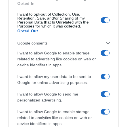
πρωινές ώρες στα ανατολικά.
Opted In
I want to opt-out of Collection, Use,
Οι άνεμοι θα πνέουν από νότιες διευθύνσεις
Retention, Sale, and/or Sharing of my
Personal Data that Is Unrelated with the
3 με 5 και στο Αιγαίο τοπικά 6 μποφόρ.
Purposes for which it was collected.
Opted Out
Η θερμοκρασία δεν θα σημειώσει αξιόλογη
Google consents
μεταβολή.
I want to allow Google to enable storage
related to advertising like cookies on web or
Ο καιρός την Τετάρτη
device identifiers in apps.
I want to allow my user data to be sent to
Google for online advertising purposes.
Γενικά αίθριος καιρός με πρόσκαιρες
νεφώσεις το μεσημέρι – απόγευμα στα
I want to allow Google to send me
ηπειρωτικά. Η ορατότητα θα είναι τοπικά
personalized advertising.
περιορισμένη τις πρωινές ώρες.
I want to allow Google to enable storage
related to analytics like cookies on web or
Οι άνεμοι θα πνέουν από νότιες διευθύνσεις
device identifiers in apps.