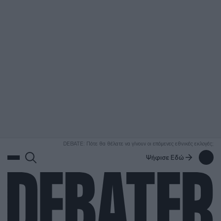
ΑΝΑΖΗΤΗΣΗ
DEBATE: Πότε θα θέλατε να γίνουν οι επόμενες εθνικές εκλογές;
Ψήφισε Εδώ