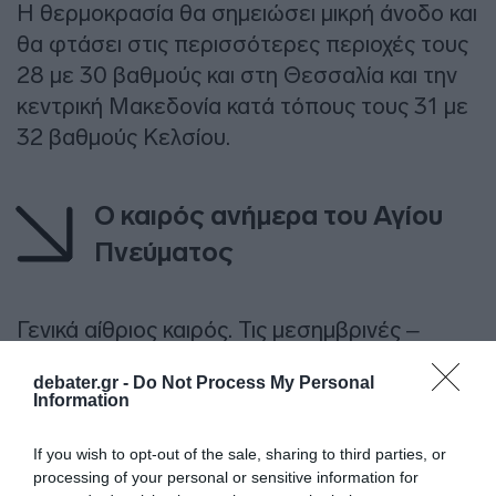
Η θερμοκρασία θα σημειώσει μικρή άνοδο και
θα φτάσει στις περισσότερες περιοχές τους
28 με 30 βαθμούς και στη Θεσσαλία και την
κεντρική Μακεδονία κατά τόπους τους 31 με
32 βαθμούς Κελσίου.
Ο καιρός ανήμερα του Αγίου
Πνεύματος
Γενικά αίθριος καιρός. Τις μεσημβρινές –
απογευματινές ώρες θα αναπτυχθούν
debater.gr -
Do Not Process My Personal
νεφώσεις στα ηπειρωτικά και κυρίως στα
Information
ορεινά θα εκδηλωθούν τοπικοί όμβροι. Η
ορατότητα θα είναι τοπικά περιορισμένη τις
If you wish to opt-out of the sale, sharing to third parties, or
processing of your personal or sensitive information for
πρωινές ώρες στα δυτικά.