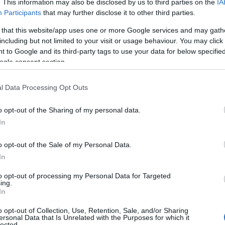
. This information may also be disclosed by us to third parties on the
IA
ΙΑΦΗΜΙΣΗ
Participants
that may further disclose it to other third parties.
 that this website/app uses one or more Google services and may gath
including but not limited to your visit or usage behaviour. You may click 
 to Google and its third-party tags to use your data for below specifi
ogle consent section.
l Data Processing Opt Outs
o opt-out of the Sharing of my personal data.
In
o opt-out of the Sale of my Personal Data.
ητή Νοημοσύνη ορίζεται ως εργαλείο
In
ης κριτικής σκέψης. Η χρήση της
η διαρκή εποπτεία των εκπαιδευτικών και
to opt-out of processing my Personal Data for Targeted
ing.
 μαθητών ή την υπηρεσιακή κατάσταση
In
o opt-out of Collection, Use, Retention, Sale, and/or Sharing
ersonal Data that Is Unrelated with the Purposes for which it
lected.