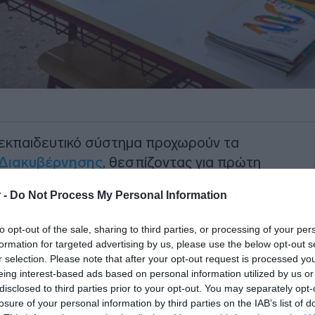
κό εκπαιδευτικό σύστημα προχωρούν τα
Διακυβέρνησης
, θεσπίζοντας για πρώτη
νόνων για τη χρήση της
Τεχνητής
 -
Do Not Process My Personal Information
to opt-out of the sale, sharing to third parties, or processing of your per
αχαράκη
και του
Δημήτρη
formation for targeted advertising by us, please use the below opt-out s
αξη της τεχνολογίας ως αρωγού της
r selection. Please note that after your opt-out request is processed y
τηρά «αναχώματα» για την προστασία
eing interest-based ads based on personal information utilized by us or
disclosed to third parties prior to your opt-out. You may separately opt-
losure of your personal information by third parties on the IAB’s list of