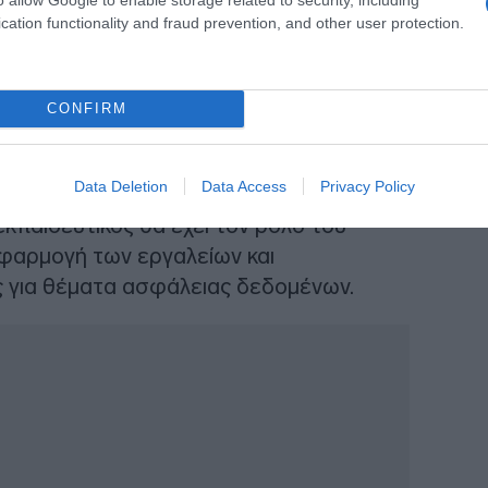
 οι μαθητικές εργασίες δεν επιτρέπεται
cation functionality and fraud prevention, and other user protection.
μένης παραγωγής.
CONFIRM
τονιστή ΤΝ»
Data Deletion
Data Access
Privacy Policy
ισμός ενός
«Συντονιστή χρήσης ΤΝ»
σε
κπαιδευτικός θα έχει τον ρόλο του
φαρμογή των εργαλείων και
 για θέματα ασφάλειας δεδομένων.