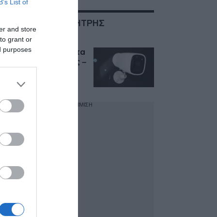
B’s List of
ΣΧΕΤΙΚΑ ΜΕ:ΔΗΜΗΤΡΗΣ
er and store
ΠΑΠΑΣΤΕΡΓΙΟΥ
to grant or
ed purposes
388 νέες κάμερες στα
φανάρια της Αττικής –
Σε ποιους δρόμους
θα μπουν
ΔΙΑΦΗΜΙΣΗ