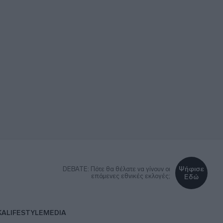
Ψήφισε
DEBATE: Πότε θα θέλατε να γίνουν οι
επόμενες εθνικές εκλογές;
Εδώ
ΚΑ
LIFESTYLE
MEDIA