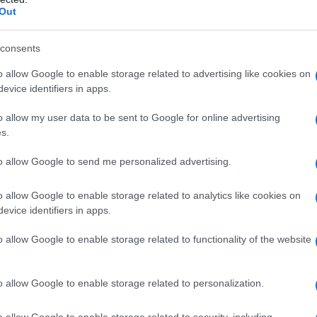
Out
και οι απαγορεύσεις
consents
εριβάλλοντος, η κυβέρνηση εισάγει
o allow Google to enable storage related to advertising like cookies on
που θα μπορούσαν να υπονομεύσουν την
evice identifiers in apps.
 δεοντολογία. Συγκεκριμένα:
o allow my user data to be sent to Google for online advertising
s.
 Απαγορεύεται η δημιουργία
ναίνεση και η χρήση ψευδών πηγών.
to allow Google to send me personalized advertising.
o allow Google to enable storage related to analytics like cookies on
ων: Τίθεται «μπλόκο» στην εισαγωγή
evice identifiers in apps.
 φωτογραφίες, βαθμοί, δεδομένα υγείας)
o allow Google to enable storage related to functionality of the website
εται αυστηρά η δημιουργία προφίλ
o allow Google to enable storage related to personalization.
ΤΝ απαγορεύεται σε τεστ και εξετάσεις
o allow Google to enable storage related to security, including