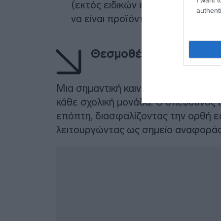
(εκτός ειδικών εξαιρέσεων), ενώ
authenti
να είναι προϊόντα αυτοματοποιη
Θεσμοθέτηση του «Συν
Μια σημαντική καινοτομία είναι ο ορ
κάθε σχολική μονάδα. Ο υπεύθυνος ε
επόπτη, διασφαλίζοντας την ορθή ε
λειτουργώντας ως σημείο αναφοράς