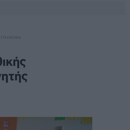
DEBATE: Πότε θα θέλατε να
γίνουν οι επόμενες εθνικές
εκλογές;
 ΣΤΑ ΣΧΟΛΕΊΑ
θικής
νητής