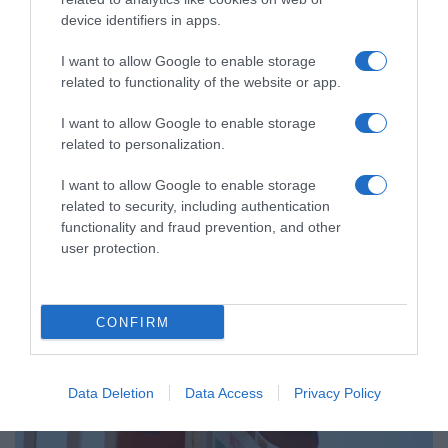
device identifiers in apps.
I want to allow Google to enable storage
ΕΛΛΑΔΑ
related to functionality of the website or app.
Η Ελλάδα στις κορυφαίες επιλογές
των Ευρωπαίων ταξιδιωτών, σύμφωνα
I want to allow Google to enable storage
related to personalization.
με έρευνα του ΕΟΤ
I want to allow Google to enable storage
Κατατάσσεται στην τρίτη θέση μεταξύ των
related to security, including authentication
δημοφιλέστερων μεσογειακών προορισμών
functionality and fraud prevention, and other
user protection.
CONFIRM
Data Deletion
Data Access
Privacy Policy