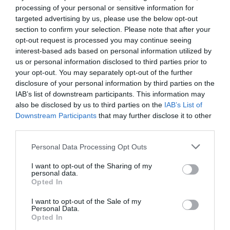
processing of your personal or sensitive information for
Παραλιακή στην Καλλιθέα –
targeted advertising by us, please use the below opt-out
Θωρακίζεται η περιοχή απέναντι σε
section to confirm your selection. Please note that after your
πλημμυρικά φαινόμενα (βίντεο)
opt-out request is processed you may continue seeing
interest-based ads based on personal information utilized by
Από τη Λεωφόρο Θησέως έως την οδό Καποδιστρίου
us or personal information disclosed to third parties prior to
your opt-out. You may separately opt-out of the further
disclosure of your personal information by third parties on the
IAB’s list of downstream participants. This information may
also be disclosed by us to third parties on the
IAB’s List of
Downstream Participants
that may further disclose it to other
third parties.
Please note that this website/app uses one or more Google
Personal Data Processing Opt Outs
services and may gather and store information including but
not limited to your visit or usage behaviour. You may click to
I want to opt-out of the Sharing of my
personal data.
grant or deny consent to Google and its third-party tags to
Opted In
use your data for below specified purposes in below Google
consent section.
I want to opt-out of the Sale of my
Personal Data.
Opted In
ΕΛΛΑΔΑ