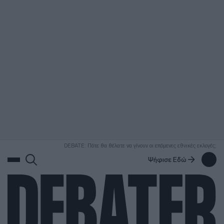
ΑΝΑΖΗΤΗΣΗ
DEBATE: Πότε θα θέλατε να γίνουν οι επόμενες εθνικές εκλογές;
Ψήφισε Εδώ