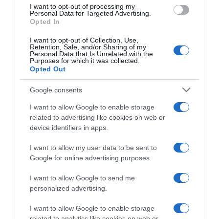
I want to opt-out of processing my
Υπογράφηκε η σύμβαση για τα
Personal Data for Targeted Advertising.
Opted In
συστήματα αεροναυτιλίας στο νέο
Διεθνές Αεροδρόμιο Ηρακλείου –
I want to opt-out of Collection, Use,
Retention, Sale, and/or Sharing of my
Αναμένεται να τεθεί σε λειτουργία
Personal Data that Is Unrelated with the
Purposes for which it was collected.
τον Νοέμβριο του 2028
Opted Out
Δήμας: "Είμαστε στο 76% του κατασκευαστικού
Google consents
αντικειμένου"
I want to allow Google to enable storage
related to advertising like cookies on web or
device identifiers in apps.
I want to allow my user data to be sent to
Google for online advertising purposes.
I want to allow Google to send me
personalized advertising.
I want to allow Google to enable storage
related to analytics like cookies on web or