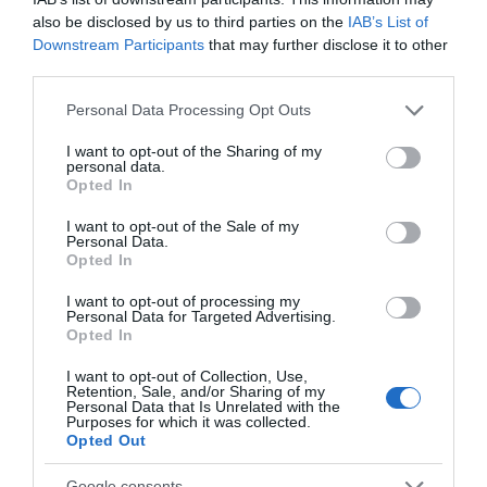
also be disclosed by us to third parties on the
IAB’s List of
Downstream Participants
that may further disclose it to other
third parties.
Please note that this website/app uses one or more Google
Personal Data Processing Opt Outs
services and may gather and store information including but
not limited to your visit or usage behaviour. You may click to
I want to opt-out of the Sharing of my
personal data.
grant or deny consent to Google and its third-party tags to
Opted In
use your data for below specified purposes in below Google
consent section.
I want to opt-out of the Sale of my
Personal Data.
Opted In
I want to opt-out of processing my
Personal Data for Targeted Advertising.
Opted In
I want to opt-out of Collection, Use,
Retention, Sale, and/or Sharing of my
Personal Data that Is Unrelated with the
Purposes for which it was collected.
Opted Out
Google consents