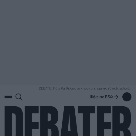
ΑΝΑΖΗΤΗΣΗ
DEBATE: Πότε θα θέλατε να γίνουν οι επόμενες εθνικές εκλογές;
Ψήφισε Εδώ