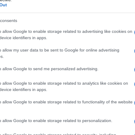
Out
μή της καταδίωξης
φαίνονται πολλοί
κάτω στον δρόμο, προτού βγουν τα όπλα.
consents
o allow Google to enable storage related to advertising like cookies on
evice identifiers in apps.
o allow my user data to be sent to Google for online advertising
s.
to allow Google to send me personalized advertising.
o allow Google to enable storage related to analytics like cookies on
evice identifiers in apps.
o allow Google to enable storage related to functionality of the website
o allow Google to enable storage related to personalization.
o allow Google to enable storage related to security, including