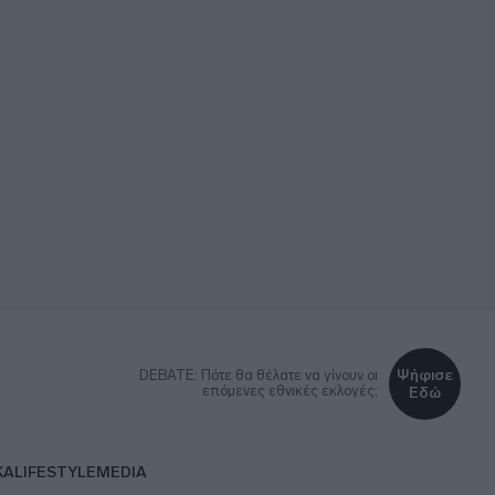
Ψήφισε
DEBATE: Πότε θα θέλατε να γίνουν οι
επόμενες εθνικές εκλογές;
Εδώ
ΚΑ
LIFESTYLE
MEDIA