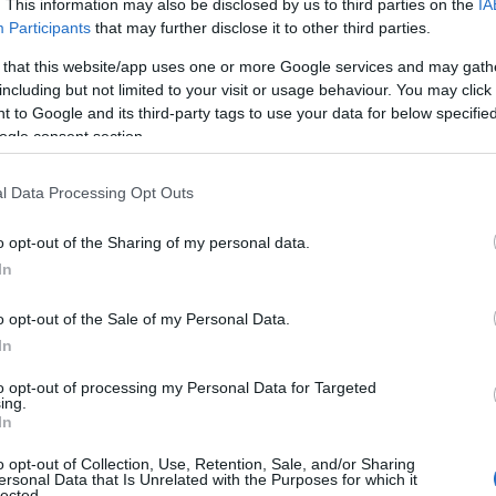
. This information may also be disclosed by us to third parties on the
IA
Participants
that may further disclose it to other third parties.
 that this website/app uses one or more Google services and may gath
including but not limited to your visit or usage behaviour. You may click 
 to Google and its third-party tags to use your data for below specifi
ogle consent section.
l Data Processing Opt Outs
o opt-out of the Sharing of my personal data.
TER, ο νεαρός που νοσηλεύεται από
In
ο
Θριάσιο
είναι εγκεφαλικά νεκρός,
o opt-out of the Sale of my Personal Data.
στο
νοσοκομείο ΚΑΤ
. Υπενθυμίζεται ότι
In
επέμβαση.
to opt-out of processing my Personal Data for Targeted
ing.
ξέτασε δεν βρήκε στο κεφάλι του ατόφια
In
ότι
ο τραυματισμός του φέρεται να
o opt-out of Collection, Use, Retention, Sale, and/or Sharing
ersonal Data that Is Unrelated with the Purposes for which it
lected.