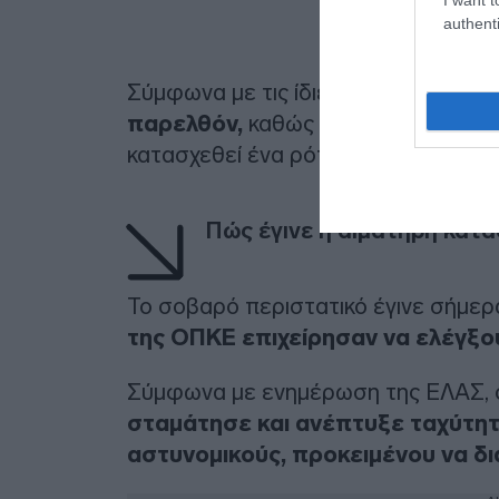
authenti
Σύμφωνα με τις ίδιες πληροφορίες,
παρελθόν,
καθώς μέσα στο αυτοκίνη
κατασχεθεί ένα ρόπαλο, μια σιδερογ
Πώς έγινε η αιματηρή κατ
To σοβαρό περιστατικό έγινε σήμερ
της ΟΠΚΕ επιχείρησαν να ελέγξο
Σύμφωνα με ενημέρωση της ΕΛΑΣ, ο
σταμάτησε και ανέπτυξε ταχύτητ
αστυνομικούς, προκειμένου να δι