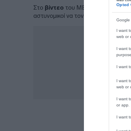
Opted 
Στο
βίντεο
του MEGA
από τη στιγ
αστυνομικοί να τον κυνηγούν πάνω-
Google 
I want t
web or d
I want t
purpose
I want 
I want t
web or d
I want t
or app.
I want t
I want t