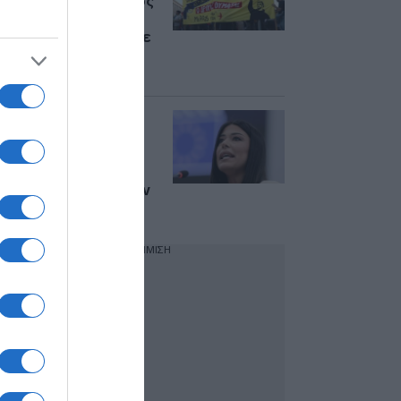
20χρονου στο Άργος
στο κέντρο της
Αθήνας – Επίθεση σε
αστυνομικό από
αντιεξουσιαστές
Λατινοπούλου για
Άργος: “Προφανώς
απαράδεκτη η
προφυλάκιση των
αστυνομικών, έκαναν
το καθήκον τους”
ΔΙΑΦΗΜΙΣΗ