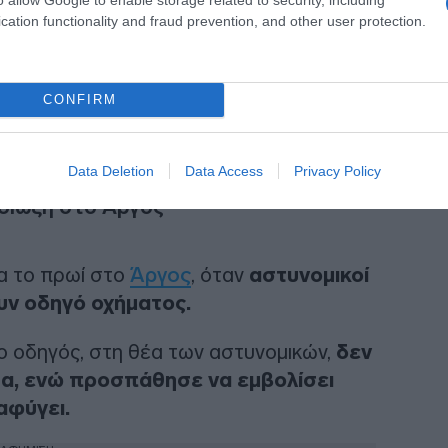
cation functionality and fraud prevention, and other user protection.
ο νεαρός είχε συλληφθεί στο
CONFIRM
το που οδηγούσε είχαν βρεθεί και
ροθιά και ένας φάρος της αστυνομίας.
Data Deletion
Data Access
Privacy Policy
αδίωξη στο Άργος
α το πρωί στο
Άργος
, όταν
αστυνομικοί
υν οδηγό οχήματος.
 οδηγός, στη θέα των αστυνομικών,
δεν
α, ενώ προσπάθησε να εμβολίσει
αφύγει.