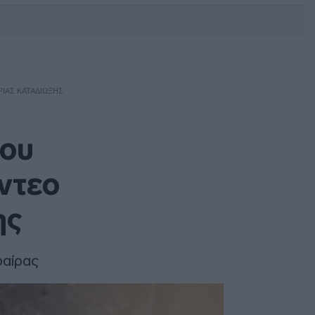
DEBATE: Πότε θα θέλατε να
γίνουν οι επόμενες εθνικές
εκλογές;
ΙΑΣ ΚΑΤΑΔΊΩΞΗΣ
που
ντεο
ης
φαίρας