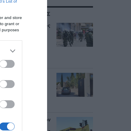
B’s List of
ΣΧΕΤΙΚΑ ΜΕ:ΑΡΓΟΣ
er and store
to grant or
Επεισόδια στο Άργος
ed purposes
στην πορεία για τον
θάνατο του
20χρονου – Ένταση
ανάμεσα σε
διαδηλωτές και ΜΑΤ
(βίντεο)
Ανείπωτος θρήνος
στην κηδεία του
20χρονου Θοδωρή
από το Άργος – Σε
λευκό φέρετρο η
σορός του (βίντεο)
Συλλαλητήριο για τον
θάνατο του