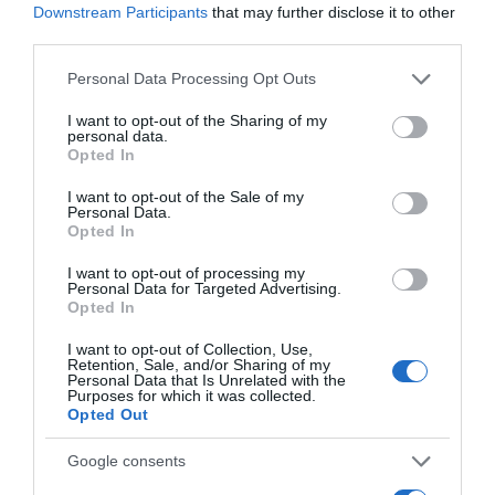
Downstream Participants
that may further disclose it to other
third parties.
Please note that this website/app uses one or more Google
Personal Data Processing Opt Outs
services and may gather and store information including but
not limited to your visit or usage behaviour. You may click to
I want to opt-out of the Sharing of my
personal data.
grant or deny consent to Google and its third-party tags to
Opted In
use your data for below specified purposes in below Google
consent section.
I want to opt-out of the Sale of my
Personal Data.
Opted In
I want to opt-out of processing my
Personal Data for Targeted Advertising.
ΕΛΛΑΔΑ
Opted In
I want to opt-out of Collection, Use,
Retention, Sale, and/or Sharing of my
Personal Data that Is Unrelated with the
Purposes for which it was collected.
Opted Out
Google consents