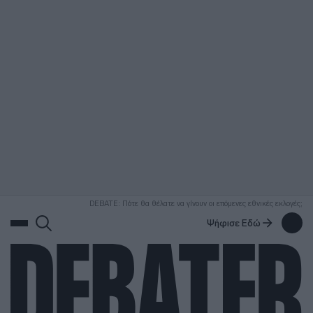
ΑΝΑΖΗΤΗΣΗ
DEBATE: Πότε θα θέλατε να γίνουν οι επόμενες εθνικές εκλογές;
Ψήφισε Εδώ