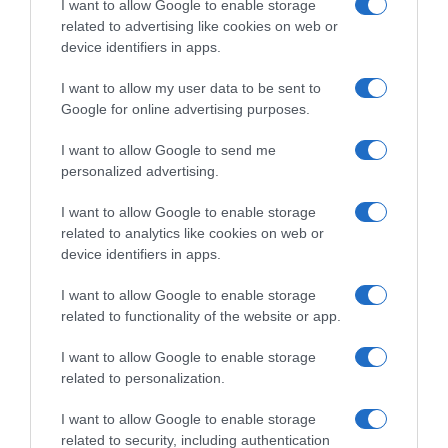
I want to allow Google to enable storage
related to advertising like cookies on web or
device identifiers in apps.
I want to allow my user data to be sent to
Google for online advertising purposes.
I want to allow Google to send me
personalized advertising.
ΕΛΛΑΔΑ
I want to allow Google to enable storage
Παλαιό Φάληρο: Συνελήφθη 49χρονος
related to analytics like cookies on web or
ως μέλος της εγκληματικής
device identifiers in apps.
οργάνωσης του “Έντικ” –
I want to allow Google to enable storage
Κατηγορείται για εκβιασμούς και
related to functionality of the website or app.
ξυλοδαρμούς επιχειρηματιών
I want to allow Google to enable storage
Ο άνδρας είχε διαφύγει στο εξωτερικό κι επέστρεψε στην
related to personalization.
Ελλάδα
I want to allow Google to enable storage
related to security, including authentication