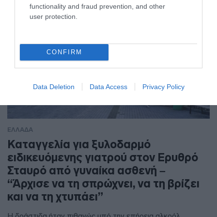
functionality and fraud prevention, and other
user protection.
CONFIRM
Data Deletion
Data Access
Privacy Policy
ΕΛΛΑΔΑ
Καταγγελία για ξυλοδαρμό
ειδικευόμενης γιατρού στον Ερυθρό
Σταυρό από γυναίκα ασθενή –
“Άρχισε να τη σπρώχνει, να τη βρίζει
και να τη χτυπάει”
Η δράστιδα ήταν πιθανώς υπό την επήρεια αλκοόλ