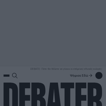
ΑΝΑΖΗΤΗΣΗ
DEBATE: Πότε θα θέλατε να γίνουν οι επόμενες εθνικές εκλογές;
Ψήφισε Εδώ