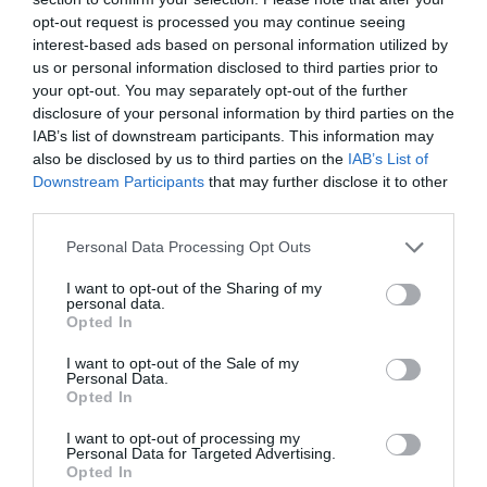
Χαλκιδική: Επιχείρηση μεταφοράς
opt-out request is processed you may continue seeing
49χρονης Γερμανίδας που τραυματίστηκε
interest-based ads based on personal information utilized by
σε δύσβατο σημείο στη Συκιά
us or personal information disclosed to third parties prior to
your opt-out. You may separately opt-out of the further
ΣΤΑΣΥ: 29,4 χλμ. νέων σιδηροτροχιών στο
disclosure of your personal information by third parties on the
Μετρό της Αθήνας – Το έργο παραδίδεται
IAB’s list of downstream participants. This information may
τον Σεπτέμβριο, 5 μήνες νωρίτερα
also be disclosed by us to third parties on the
IAB’s List of
Downstream Participants
that may further disclose it to other
Εξαρθρώθηκε μεγάλο κύκλωμα διακινητών
third parties.
στην Ισπανία – Μετέφεραν ναρκωτικά
Please note that this website/app uses one or more Google
Personal Data Processing Opt Outs
προς την Αλγερία και μετανάστες προς την
services and may gather and store information including but
Ευρώπη
not limited to your visit or usage behaviour. You may click to
I want to opt-out of the Sharing of my
personal data.
grant or deny consent to Google and its third-party tags to
Opted In
use your data for below specified purposes in below Google
Ακολούθησε το debater.gr στο
Google News
consent section.
I want to opt-out of the Sale of my
και μάθετε πρώτοι όλες τις ειδήσεις
Personal Data.
Opted In
Share
Tweet
I want to opt-out of processing my
Personal Data for Targeted Advertising.
Opted In