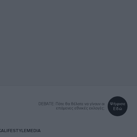
Ψήφισε
DEBATE: Πότε θα θέλατε να γίνουν οι
επόμενες εθνικές εκλογές;
Εδώ
ΚΑ
LIFESTYLE
MEDIA