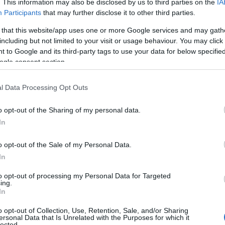
. This information may also be disclosed by us to third parties on the
IA
Participants
that may further disclose it to other third parties.
:00-15:00
 that this website/app uses one or more Google services and may gath
including but not limited to your visit or usage behaviour. You may click 
ς (ΗΣΑΠ), 10:00-15:00
 to Google and its third-party tags to use your data for below specifi
ogle consent section.
αλιμάνι, 10:00-15:00
l Data Processing Opt Outs
δώνος (δημοτικό parking στο ύψος της
o opt-out of the Sharing of my personal data.
In
υ και Κοιμήσεως Θεοτόκου, Άγιος
o opt-out of the Sale of my Personal Data.
In
είο 1, Άνω Λιόσια, 10:00-15:00
to opt-out of processing my Personal Data for Targeted
ing.
υ και Κουντουριώτη, 10:00-15:00
In
o opt-out of Collection, Use, Retention, Sale, and/or Sharing
2ο κλειστό γήπεδο), 10:00-15:00
ersonal Data that Is Unrelated with the Purposes for which it
lected.