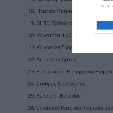
authenti
Πλατεία Πετρινού, Τρίπολη
ΒΙ.ΠΕ. Τρίπολης
Κοινότητα Ψαθί, Αρκαδία
Κοινότητα Σκορτσινού, Αρκαδία
Δημαρχείο Άρτας
Εμπορικό και Βιομηχανικό Επιμελ
Σταθμός Κτελ Αχαΐας
Λεοντάρι, Βοιωτίας
Εργατικές Κατοικίες (γήπεδο μπ