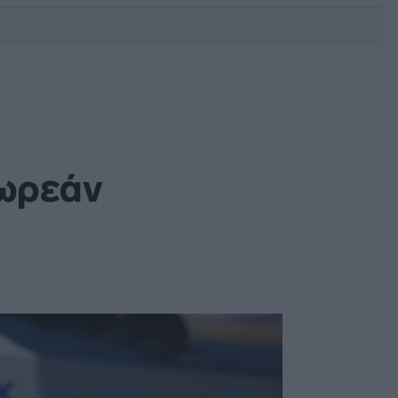
DEBATE: Πότε θα θέλατε να
γίνουν οι επόμενες εθνικές
εκλογές;
δωρεάν