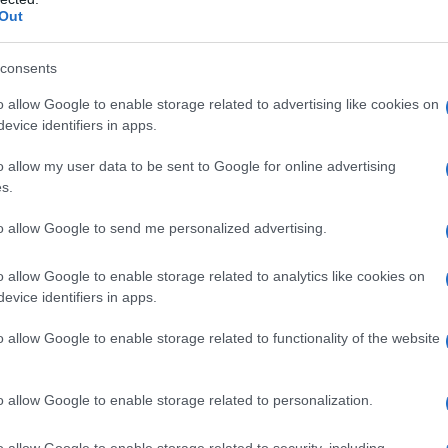
Out
λιον, 10:00-15:00
consents
o allow Google to enable storage related to advertising like cookies on
, μπροστά στο κοινοτικό κατάστημα
evice identifiers in apps.
o allow my user data to be sent to Google for online advertising
s.
ητα στα Βασιλικά, 10:00 – 15:00
to allow Google to send me personalized advertising.
ναντι από το δημαρχείο, 10:00-15:00
o allow Google to enable storage related to analytics like cookies on
ία στα Λαγυνά, 10:00-15:00
evice identifiers in apps.
o allow Google to enable storage related to functionality of the website
o allow Google to enable storage related to personalization.
o allow Google to enable storage related to security, including