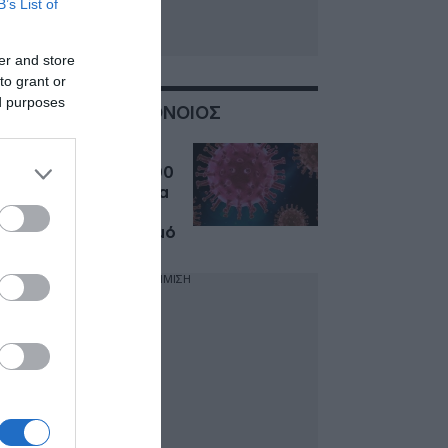
B’s List of
er and store
to grant or
ed purposes
ΣΧΕΤΙΚΑ ΜΕ:ΚΟΡΟΝΟΙΟΣ
Covid-19:
Αποζημίωση 283.000
ευρώ σε 30χρονο για
σοβαρές επιπλοκές
μετά από εμβολιασμό
ΔΙΑΦΗΜΙΣΗ