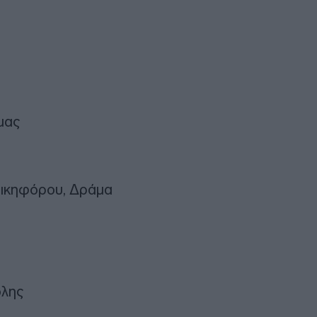
μας
ικηφόρου, Δράμα
ολης