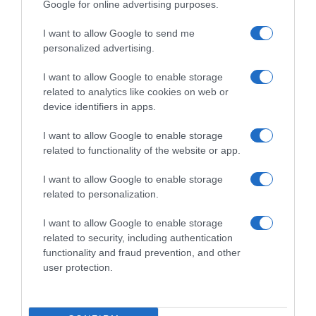
Google for online advertising purposes.
Η φιλοκυβερνητική εφημερίδα «Τουρκιγέ»
I want to allow Google to send me
personalized advertising.
προβάλλει ισχυρισμούς ότι η υπόθεση του
Δήμου Αττάλειας, όπου ο δήμαρχος του CHP
I want to allow Google to enable storage
έχει προφυλακιστεί για υπόθεση κατάχρησης
related to analytics like cookies on web or
device identifiers in apps.
δημόσιων πόρων, ενδέχεται να αποτελέσει
αφετηρία για διαδικασίες που θα μπορούσαν
I want to allow Google to enable storage
να οδηγήσουν σε συζητήσεις ακόμη και
related to functionality of the website or app.
άρσης ασυλίας του προέδρου του Οζγκιούρ
I want to allow Google to enable storage
Οζέλ, με στόχο μία πιθανή θεσμική
related to personalization.
αποδυνάμωση της κοινοβουλευτικής
I want to allow Google to enable storage
παρουσίας του CHP.
related to security, including authentication
functionality and fraud prevention, and other
user protection.
Προσθήκη ως προτεινόμενη
πηγή στην Google