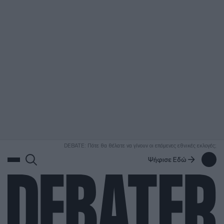
ΑΝΑΖΗΤΗΣΗ
DEBATE: Πότε θα θέλατε να γίνουν οι επόμενες εθνικές εκλογές;
Ψήφισε Εδώ