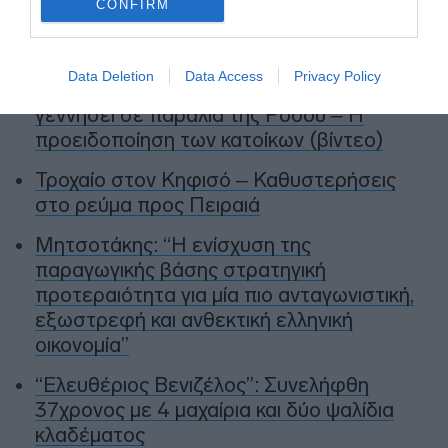
CONFIRM
Ειδήσεις σήμερα
Data Deletion
Data Access
Privacy Policy
Δείτε τις προσπάθειες χελώνας να
γεννήσει σε παραλία της Ρόδου – Η
προειδοποίηση των κατοίκων (βίντεο)
Τροχαίο στον Κηφισό – Καθυστερήσεις
στο ρεύμα προς Πειραιά
Μητσοτάκης: “Η ενίσχυση της
παραγωγικής βάσης στρατηγική
προτεραιότητα για μία πιο ανταγωνιστική,
εξωστρεφή και ανθεκτική ελληνική
οικονομία”
“Ελευθέριος Βενιζέλος”: Συνελήφθη
37χρονος με 4 μαχαίρια και δύο ψαλίδια
κλαδέματος