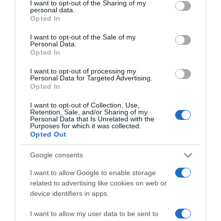
not limited to your visit or usage behaviour. You may click to
I want to opt-out of the Sharing of my
Ιουλίου, τότε η ίδρυση ή η προσχώρηση σε
personal data.
grant or deny consent to Google and its third-party tags to
ένα ήδη υπάρχον «εφεδρικό» κόμμα
Opted In
use your data for below specified purposes in below Google
θεωρείται από τους αναλυτές ως πολύ
consent section.
I want to opt-out of the Sale of my
Personal Data.
πιθανή εξέλιξη.
Opted In
Νέα δικαστικά μέτωπα και σενάρια
I want to opt-out of processing my
Personal Data for Targeted Advertising.
«άρσης ασυλίας»
Opted In
I want to opt-out of Collection, Use,
Στο μεταξύ, σε μία νέα εξέλιξη του πολιτικού
Retention, Sale, and/or Sharing of my
Personal Data that Is Unrelated with the
δράματος που εκτυλίσσεται στην Τουρκία, η
Purposes for which it was collected.
Opted Out
Γενική Εισαγγελία Αττάλειας διαβίβασε στη
Γενική Εισαγγελία Αγκύρας φάκελο με
Google consents
προσφυγές κατά του Οζγκιούρ Οζέλ και
I want to allow Google to enable storage
πέντε βουλευτών του CHP, στο πλαίσιο
related to advertising like cookies on web or
έρευνας για καταγγελίες περί χρηματικών
device identifiers in apps.
συναλλαγών κατά την επιλογή υποψηφίων
I want to allow my user data to be sent to
πριν από τις δημοτικές εκλογές του 2024.