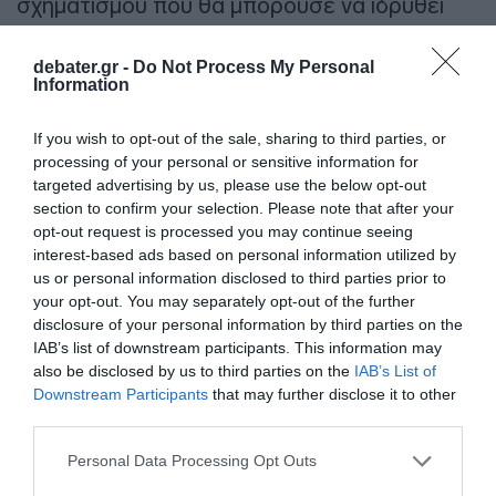
σχηματισμού που θα μπορούσε να ιδρυθεί
από τον Οζέλ και τον Εκρέμ Ιμάμογλου.
debater.gr -
Do Not Process My Personal
Information
Ορισμένοι αναλυτές (όπως ο Αμπντουλκαντίρ
Σελβί της Χουριέτ) υποστηρίζουν ότι ο
If you wish to opt-out of the sale, sharing to third parties, or
Ιμάμογλου έχει ήδη σχεδιάσει το «πλάνο Β»,
processing of your personal or sensitive information for
το οποίο περιλαμβάνει την ίδρυση νέου
targeted advertising by us, please use the below opt-out
section to confirm your selection. Please note that after your
κόμματος, αν οι δρόμοι εντός του CHP
opt-out request is processed you may continue seeing
κλείσουν οριστικά λόγω των δικαστικών
interest-based ads based on personal information utilized by
αποφάσεων.
us or personal information disclosed to third parties prior to
your opt-out. You may separately opt-out of the further
disclosure of your personal information by third parties on the
12 Ιουλίου: Ημερομηνία Ορόσημο
IAB’s list of downstream participants. This information may
also be disclosed by us to third parties on the
IAB’s List of
Οι εξελίξεις θα κορυφωθούν στα τέλη
Downstream Participants
that may further disclose it to other
Ιουλίου ή τις αρχές Αυγούστου. Αν η πλευρά
third parties.
Οζέλ δεν καταφέρει να επιβάλει τη
Please note that this website/app uses one or more Google
Personal Data Processing Opt Outs
διεξαγωγή έκτακτου συνεδρίου στις 12
services and may gather and store information including but