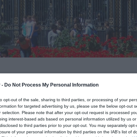
μερα το απόγευμα, ο οποίο κρατούσε
 -
Do Not Process My Personal Information
όρο The Mall, έναν κεντρικό δρόμο που
μ με την πλατεία Τραφάλγκαρ, σύμφωνα
to opt-out of the sale, sharing to third parties, or processing of your per
formation for targeted advertising by us, please use the below opt-out s
r selection. Please note that after your opt-out request is processed y
eing interest-based ads based on personal information utilized by us or
ην λεωφόρο The Mall στις 18:30 περίπου
disclosed to third parties prior to your opt-out. You may separately opt-
ίου, όταν εντόπισαν έναν άνδρα που
losure of your personal information by third parties on the IAB’s list of