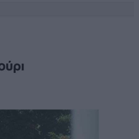
DEBATE: Πότε θα θέλατε να
γίνουν οι επόμενες εθνικές
εκλογές;
ούρι