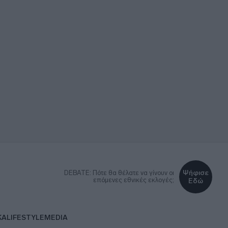
Ψήφισε
DEBATE: Πότε θα θέλατε να γίνουν οι
επόμενες εθνικές εκλογές;
Εδώ
ΚΑ
LIFESTYLE
MEDIA