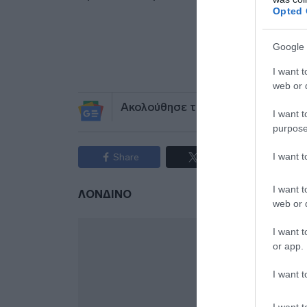
Opted 
Προσθήκ
Google 
πηγ
I want t
web or d
Ακολούθησε το debater.gr στο
Go
I want t
purpose
I want 
Share
Tweet
I want t
ΛΟΝΔΙΝΟ
web or d
I want t
or app.
I want t
I want t