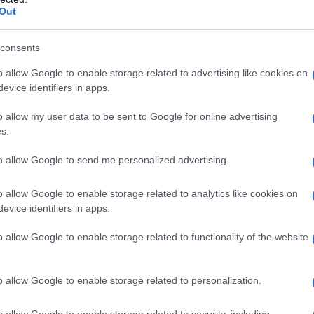
Out
η ως προτεινόμενη
consents
ή στην Google
o allow Google to enable storage related to advertising like cookies on
evice identifiers in apps.
ogle News
και μάθετε πρώτοι όλες τις ειδήσεις
o allow my user data to be sent to Google for online advertising
s.
to allow Google to send me personalized advertising.
o allow Google to enable storage related to analytics like cookies on
evice identifiers in apps.
ΔΙΑΦΗΜΙΣΗ
o allow Google to enable storage related to functionality of the website
o allow Google to enable storage related to personalization.
o allow Google to enable storage related to security, including