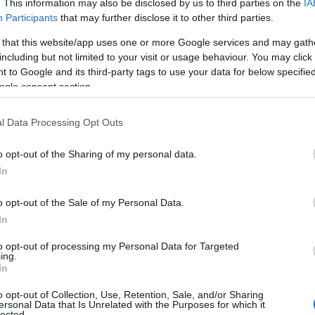
 Μητροπολιτική Αστυνομία με σχετική
. This information may also be disclosed by us to third parties on the
IA
Participants
that may further disclose it to other third parties.
 that this website/app uses one or more Google services and may gath
ΙΑΦΗΜΙΣΗ
including but not limited to your visit or usage behaviour. You may click 
 to Google and its third-party tags to use your data for below specifi
ogle consent section.
l Data Processing Opt Outs
o opt-out of the Sharing of my personal data.
In
o opt-out of the Sale of my Personal Data.
In
to opt-out of processing my Personal Data for Targeted
βρίσκονταν σε κοντινή απόσταση.
ing.
 που πιστεύεται ότι είναι κοντά 40
In
θώς έφερε ένα επιθετικό όπλο»,
o opt-out of Collection, Use, Retention, Sale, and/or Sharing
ersonal Data that Is Unrelated with the Purposes for which it
lected.