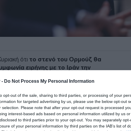
υριακή ότι
το στενό του Ορμούζ θα
μφωνία ειρήνης με το Ιράν την
σκει με πρότερη ανακοίνωσή του, που
 -
Do Not Process My Personal Information
ής της θαλάσσιας οδού στρατηγικής
 υδρογονανθράκων.
to opt-out of the sale, sharing to third parties, or processing of your per
formation for targeted advertising by us, please use the below opt-out s
ς υπογραφτεί η συμφωνία την
r selection. Please note that after your opt-out request is processed y
ς για την άρση ναρκών, το πετρέλαιο
eing interest-based ads based on personal information utilized by us or
disclosed to third parties prior to your opt-out. You may separately opt-
ς
για την περιοχή και τον κόσμο
losure of your personal information by third parties on the IAB’s list of
ρόεδρος μέσω Truth Social, παρότι