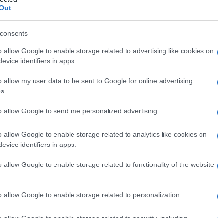
Out
consents
o allow Google to enable storage related to advertising like cookies on
evice identifiers in apps.
o allow my user data to be sent to Google for online advertising
s.
Ιράν
κατέληξαν σε
καταρχήν συμφωνία
to allow Google to send me personalized advertising.
μος στη Μέση Ανατολή
, σε όλα τα
Λιβάνου, όπως ανακοίνωσε τις πρώτες
o allow Google to enable storage related to analytics like cookies on
evice identifiers in apps.
υ διαδραματίζει μεσολαβητικό ρόλο-
εχεράνη να επιβεβαιώνουν την
o allow Google to enable storage related to functionality of the website
o allow Google to enable storage related to personalization.
ν MEHR
μετέδωσε
κείμενο
το οποίο
εννόησης»
, το
πρωτόκολλο
o allow Google to enable storage related to security, including