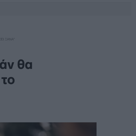
DEBATE: Πότε θα θέλατε να
γίνουν οι επόμενες εθνικές
εκλογές;
ΈΕΙ ΞΑΝΆ”
ράν θα
 το