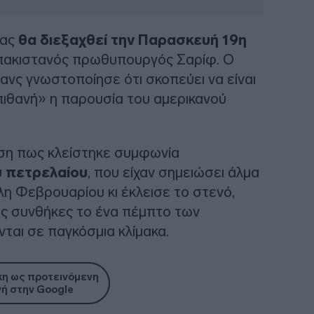
ίας
θα διεξαχθεί την Παρασκευή 19η
 πακιστανός πρωθυπουργός Σαρίφ. Ο
ανς γνωστοποίησε ότι σκοπεύει να είναι
πιθανή» η παρουσία του αμερικανού
ωση πως κλείστηκε συμφωνία
υ πετρελαίου
, που είχαν σημειώσει άλμα
η Φεβρουαρίου κι έκλεισε το στενό,
κές συνθήκες το ένα πέμπτο των
αι σε παγκόσμια κλίμακα.
η ως προτεινόμενη
ή στην Google