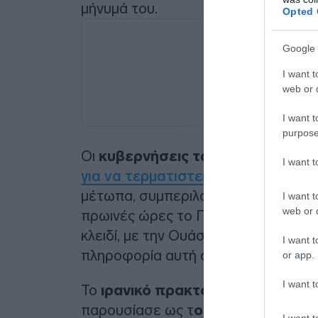
μήνυμά του.
Opted 
Google 
I want t
web or d
I want t
purpose
Οι
κυβερνήσεις των ΗΠΑ και του 
I want 
για να τερματιστεί άμεσα ο πόλε
μέτωπα, συμπεριλαμβανομένου του 
I want t
web or d
πρωινές ώρες το Πακιστάν, χώρα πο
κλειδί, με την Ουάσιγκτον και την Τ
I want t
πληροφορία αυτή αμέσως μετά.
or app.
I want t
Το
ιρανικό πρακτορείο ειδήσεω
παρουσίασε ως τ
ο «μνημόνιο συν
I want t