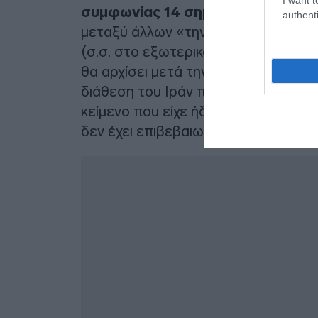
συμφωνίας 14 σημείων
στο οποίο 
authenti
μεταξύ άλλων «την αποδέσμευση 24
(σ.σ. στο εξωτερικό) κατά τη διάρ
θα αρχίσει μετά την υπογραφή, «το 
διάθεση του Ιράν πριν από την ένα
κείμενο που είχε ήδη μεταδοθεί α
δεν έχει επιβεβαιωθεί επίσημα.