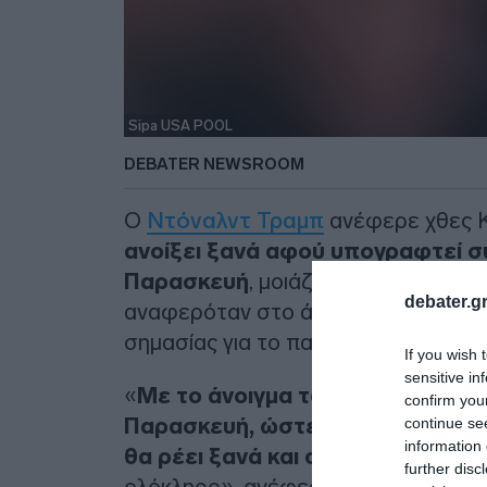
Sipa USA POOL
DEBATER NEWSROOM
Ο
Ντόναλντ Τραμπ
ανέφερε χθες Κ
ανοίξει ξανά αφού υπογραφτεί συ
Παρασκευή
, μοιάζοντας να αντιφά
debater.gr
αναφερόταν στο άμεσο άνοιγμα αυτ
σημασίας για το παγκόσμιο εμπόριο
If you wish 
sensitive in
«
Με το άνοιγμα του στενού μόλι
confirm you
Παρασκευή, ώστε να δοθεί χρόνο
continue se
information 
θα ρέει ξανά και στις δυο πλευρέ
further disc
ολόκληρο», ανέφερε ο αμερικανός π