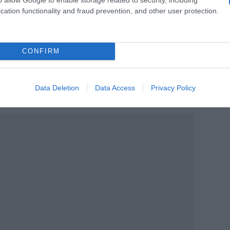
κατέληξαν οι ΗΠΑ και το Ιράν: προβλέπει
cation functionality and fraud prevention, and other user protection.
 δισεκ. δολαρίων που έχουν παγώσει
κεια της διαπραγμάτευσης 60 ημερών» που
μισό» από το οποίο «θα τεθεί στη
CONFIRM
ρξη των διαπραγματεύσεων», κατά το
πό το MEHR προχθές Σάββατο, ωστόσο
Data Deletion
Data Access
Privacy Policy