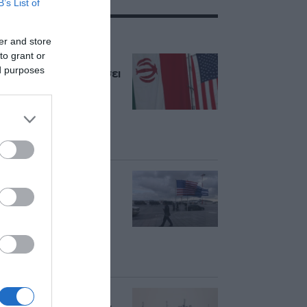
B’s List of
ΣΧΕΤΙΚΑ ΜΕ:ΗΠΑ
er and store
to grant or
Τραμπ: “Ο πόλεμος
ed purposes
στο Ιράν θα τελειώσει
σύντομα” – Σχέδιο
της Τεχεράνης για
μπλόκο σε πλοία
“εχθρικών χωρών”
στο Ορμούζ
ΗΠΑ: Επιβράδυνση
των προσλήψεων
στον ιδιωτικό τομέα
τον Ιούλιο –
Δημιουργήθηκαν
μόνο 44.000 θέσεις
εργασίας
Axios: Κοντά σε