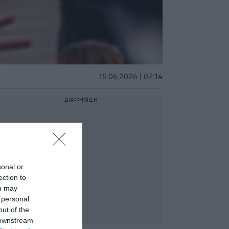
15.06.2026 | 07:14
ΔΙΑΦΗΜΙΣΗ
sonal or
ection to
ou may
 personal
out of the
 downstream