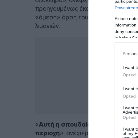
participants
προηγουμένως έκανε λόγο για άνοιγ
Downstream 
«άμεση» άρση του αμερικανικού ναυ
Please note
λιμανιών.
information 
deny consent
in below Go
Δ
Persona
I want t
Opted 
I want t
Opted 
I want 
Advertis
Opted 
«
Αυτή η σπουδαία συμφωνία θα φ
I want t
περιοχή
», ανέφερε ο ογδοντάρης 
of my P
was col