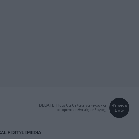
Ψήφισε
DEBATE: Πότε θα θέλατε να γίνουν οι
επόμενες εθνικές εκλογές;
Εδώ
ΚΑ
LIFESTYLE
MEDIA