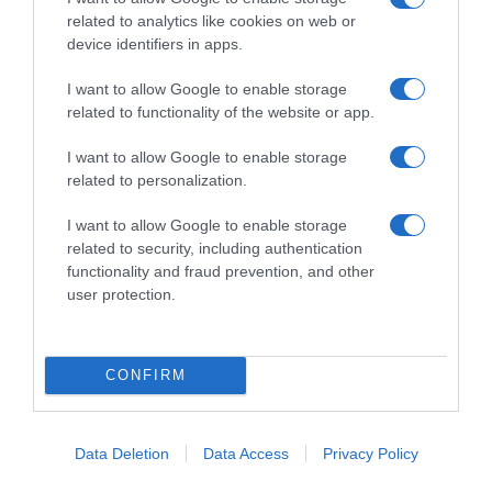
Ακολούθησε το debater.gr στο
Google News
related to analytics like cookies on web or
και μάθετε πρώτοι όλες τις ειδήσεις
device identifiers in apps.
I want to allow Google to enable storage
Share
Tweet
related to functionality of the website or app.
I want to allow Google to enable storage
ΔΑΣΜΟΙ
ΚΙΝΑ
ΝΤΟΝΑΛΝΤ ΤΡΑΜΠ
related to personalization.
ΔΙΑΦΗΜΙΣΗ
I want to allow Google to enable storage
related to security, including authentication
functionality and fraud prevention, and other
user protection.
CONFIRM
Data Deletion
Data Access
Privacy Policy