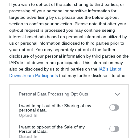
If you wish to opt-out of the sale, sharing to third parties, or
κυρίως στα έξυπνα κινητά τηλέφωνα ή τις
processing of your personal or sensitive information for
μπαταρίες των ηλεκτροκίνητων οχημάτων,
targeted advertising by us, please use the below opt-out
βασικός προμηθευτής των οποίων είναι
section to confirm your selection. Please note that after your
opt-out request is processed you may continue seeing
παγκοσμίως η Κίνα, βρέθηκαν στο επίκεντρο
interest-based ads based on personal information utilized by
των συνομιλιών στο Λονδίνο, με τις ΗΠΑ να
us or personal information disclosed to third parties prior to
προσάπτουν στο Πεκίνο ότι επιβραδύνει την
your opt-out. You may separately opt-out of the further
disclosure of your personal information by third parties on the
εξαγωγή τους.
IAB’s list of downstream participants. This information may
also be disclosed by us to third parties on the
IAB’s List of
ΔΙΑΦΗΜΙΣΗ
Downstream Participants
that may further disclose it to other
third parties.
Please note that this website/app uses one or more Google
Personal Data Processing Opt Outs
services and may gather and store information including but
not limited to your visit or usage behaviour. You may click to
I want to opt-out of the Sharing of my
personal data.
grant or deny consent to Google and its third-party tags to
Opted In
use your data for below specified purposes in below Google
consent section.
I want to opt-out of the Sale of my
Personal Data.
Opted In