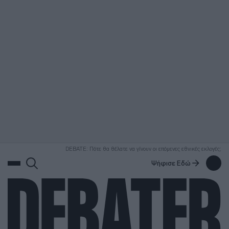
ΑΝΑΖΗΤΗΣΗ
DEBATE: Πότε θα θέλατε να γίνουν οι επόμενες εθνικές εκλογές;
Ψήφισε Εδώ