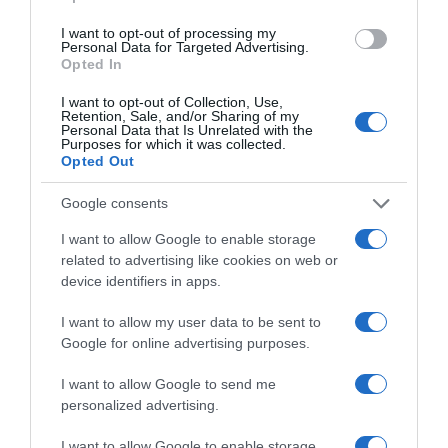
I want to opt-out of processing my
Personal Data for Targeted Advertising.
Ειδήσεις σήμερα
:
Opted In
I want to opt-out of Collection, Use,
Δράμα: Το αποχαιρετιστήριο μήνυμα του
Retention, Sale, and/or Sharing of my
Personal Data that Is Unrelated with the
ορειβάτη που ήταν μαζί με τον Χρήστο –
Purposes for which it was collected.
“Έχασα ένα φίλο, σταματήστε τις
Opted Out
θεωρίες”
Google consents
Δημοσκόπηση Interview: Προβάδισμα
I want to allow Google to enable storage
related to advertising like cookies on web or
14,1% της ΝΔ έναντι του δεύτερου
device identifiers in apps.
ΠΑΣΟΚ – Τέταρτη η Πλεύση Ελευθερίας
I want to allow my user data to be sent to
Google for online advertising purposes.
Προσθήκη ως προτεινόμενη
πηγή στην Google
I want to allow Google to send me
personalized advertising.
I want to allow Google to enable storage