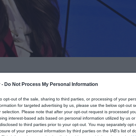
 βαθιά ριζωμένη στην ιστορία
,
 -
Do Not Process My Personal Information
ερλι Γκίλφοϊλ
στη
δεξίωση για τη 250η
ας των ΗΠΑ
που πραγματοποιήθηκε στο
to opt-out of the sale, sharing to third parties, or processing of your per
ς Σταύρος Νιάρχος
, παρουσία πλήθους
formation for targeted advertising by us, please use the below opt-out s
r selection. Please note that after your opt-out request is processed y
ιρηματικής ηγεσίας.
eing interest-based ads based on personal information utilized by us or
disclosed to third parties prior to your opt-out. You may separately opt-
πογράμμισε τη
στρατηγική σημασία
losure of your personal information by third parties on the IAB’s list of