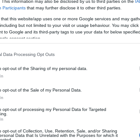
 ΗΠΑ
, κάνοντας ιδιαίτερη αναφορά στη
. This information may also be disclosed by us to third parties on the
IA
Participants
that may further disclose it to other third parties.
ιας, της άμυνας και των επενδύσεων,
 μαχητικών F-35 από την Ελλάδα,
 that this website/app uses one or more Google services and may gath
including but not limited to your visit or usage behaviour. You may click 
τική ικανότητα της χώρας εντός του
 to Google and its third-party tags to use your data for below specifi
ogle consent section.
ΙΑΦΗΜΙΣΗ
l Data Processing Opt Outs
o opt-out of the Sharing of my personal data.
In
o opt-out of the Sale of my Personal Data.
In
to opt-out of processing my Personal Data for Targeted
ing.
In
o opt-out of Collection, Use, Retention, Sale, and/or Sharing
ersonal Data that Is Unrelated with the Purposes for which it
lected.