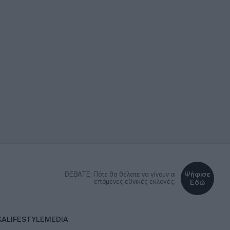
Ψήφισε
DEBATE: Πότε θα θέλατε να γίνουν οι
επόμενες εθνικές εκλογές;
Εδώ
ΚΑ
LIFESTYLE
MEDIA