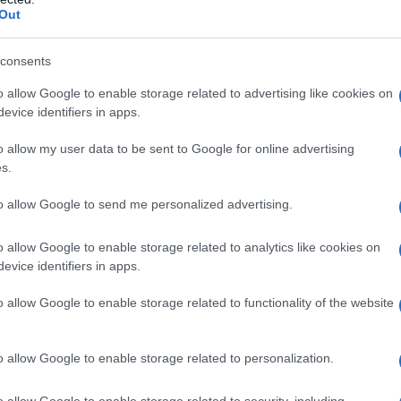
Out
consents
o allow Google to enable storage related to advertising like cookies on
evice identifiers in apps.
o allow my user data to be sent to Google for online advertising
s.
to allow Google to send me personalized advertising.
o allow Google to enable storage related to analytics like cookies on
evice identifiers in apps.
o allow Google to enable storage related to functionality of the website
όμων, έθνος δημιουργών, ανθρώπων που
ακούραστα και μετατρέπουν την ελπίδα
o allow Google to enable storage related to personalization.
o allow Google to enable storage related to security, including