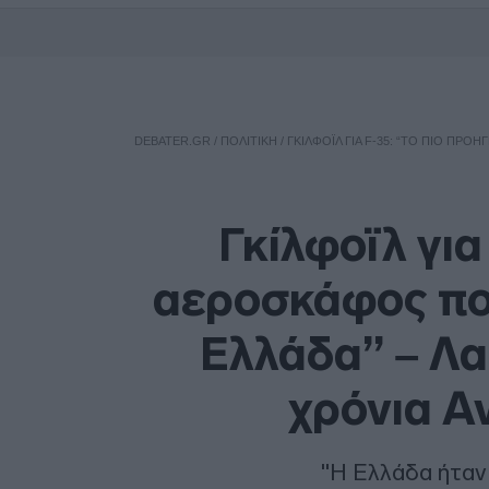
DEBATER.GR
/
ΠΟΛΙΤΙΚΗ
/
ΓΚΊΛΦΟΪΛ ΓΙΑ F-35: “ΤΟ ΠΙΟ ΠΡΟ
Γκίλφοϊλ για
αεροσκάφος που
Ελλάδα” – Λα
χρόνια Α
"Η Ελλάδα ήταν 