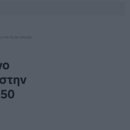
DEBATE: Πότε θα θέλατε να
γίνουν οι επόμενες εθνικές
εκλογές;
 ΓΙΑ ΤΑ 250 ΧΡΌΝΙΑ
νο
 στην
250