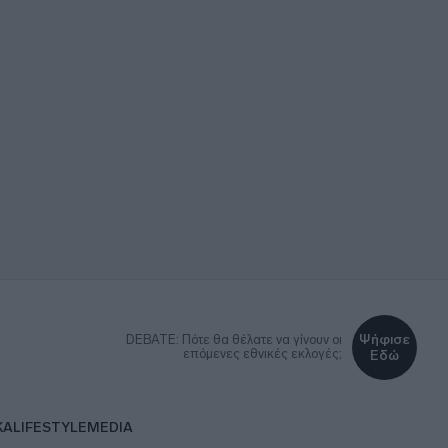
Ψήφισε
DEBATE: Πότε θα θέλατε να γίνουν οι
επόμενες εθνικές εκλογές;
Εδώ
ΚΑ
LIFESTYLE
MEDIA