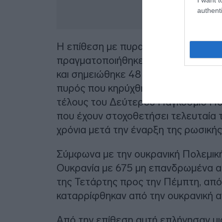
authenti
Η επίθεση με πυραύλους και μη επ
πραγματοποιήθηκε τη νύκτα της Τε
και σημειώθηκε 48 ώρες μετά το τέ
πυρός που κηρύχθηκε με την ευκαιρ
τέλους του Δεύτερου Παγκόσμιο Πολ
που έχουν στοχοθετήσει τελευταία
χρόνια μετά την έναρξη της ρωσικής
Σύμφωνα με την ουκρανική Πολεμικ
Ουκρανία με 675 μη επανδρωμένα α
της Τετάρτης προς την Πέμπτη, από 
καταρρίφθηκαν από την ουκρανική α
Από την επίθεση αυτή επλήγησαν μ