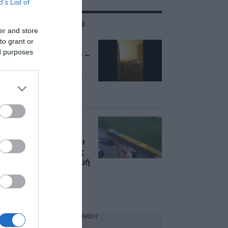
B’s List of
ΣΧΕΤΙΚΑ ΜΕ:ΚΙΕΒΟ
er and store
to grant or
Ουκρανία: Μπαράζ
ed purposes
εκρήξεων στο Κίεβο –
17 τραυματίες από
επιθέσεις drones σε
Ζαπορίζια και
Χάρκοβο (βίντεο)
Πόλεμος στην
Ουκρανία: Ρωσικό
σφυροκόπημα με έξι
νεκρούς και δεκάδες
τραυματίες – Η στιγμή
που θραύσματα
πυραύλου πέφτουν
σε πάρκο (βίντεο)
ΔΙΑΦΗΜΙΣΗ