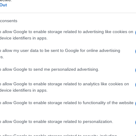
Out
άλι Κλίτσκο
κήρυξε ημέρα πένθους τη
consents
o allow Google to enable storage related to advertising like cookies on
 να ερευνούν τα συντρίμμια
evice identifiers in apps.
 πολυκατοικία που κατέρρευσε στη
 σήμερα οι υπηρεσίες διάσωσης,
o allow my user data to be sent to Google for online advertising
s.
λογισμό 24 νεκρών έναντι 21
νται σε 47.
to allow Google to send me personalized advertising.
o allow Google to enable storage related to analytics like cookies on
evice identifiers in apps.
o allow Google to enable storage related to functionality of the website
o allow Google to enable storage related to personalization.
o allow Google to enable storage related to security, including