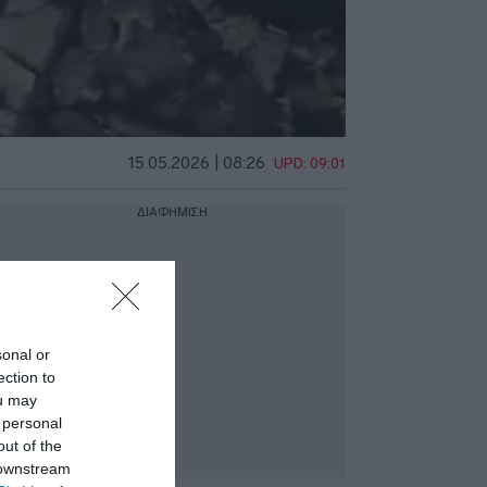
15.05.2026 | 08:26
UPD: 09:01
ΔΙΑΦΗΜΙΣΗ
sonal or
ection to
ou may
 personal
out of the
 downstream