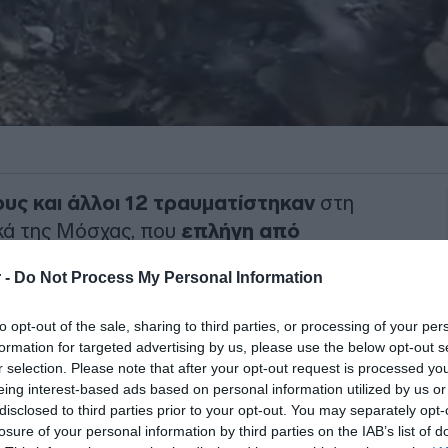
υς και άλλοι 12 τραυματίστηκαν
στη
ικά της Μόσχας, που
επλήγη από
δρωμένα εναέρια οχήματα
, ανακοίνωσε
 -
Do Not Process My Personal Information
ας) ο επικεφαλής των αρχών της
οφ.
to opt-out of the sale, sharing to third parties, or processing of your per
formation for targeted advertising by us, please use the below opt-out s
ι σκοτώθηκαν και δώδεκα
r selection. Please note that after your opt-out request is processed y
νων παιδιών», ανέφερε ο
eing interest-based ads based on personal information utilized by us or
disclosed to third parties prior to your opt-out. You may separately opt-
μέσω Telegram, διευκρινίζοντας πως
losure of your personal information by third parties on the IAB’s list of
τοικίες.