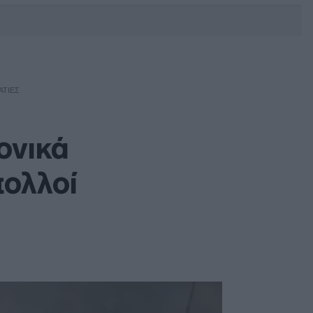
DEBATE: Πότε θα θέλατε να
γίνουν οι επόμενες εθνικές
εκλογές;
ΑΤΊΕΣ
ονικά
πολλοί