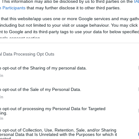
. This information may also be disclosed by us to third parties on the
IA
Participants
that may further disclose it to other third parties.
ΙΑΦΗΜΙΣΗ
 that this website/app uses one or more Google services and may gath
including but not limited to your visit or usage behaviour. You may click 
 to Google and its third-party tags to use your data for below specifi
ogle consent section.
l Data Processing Opt Outs
o opt-out of the Sharing of my personal data.
In
o opt-out of the Sale of my Personal Data.
In
ζικών ρωσικών βομβαρδισμών
που
ετάρτης προς την Πέμπτη
αυξήθηκε
to opt-out of processing my Personal Data for Targeted
ing.
ν οποίων τρία παιδιά, ανακοίνωσαν νωρίς
In
ης, οι οποίες συνεχίζουν τις
o opt-out of Collection, Use, Retention, Sale, and/or Sharing
ατέρρευσε.
ersonal Data that Is Unrelated with the Purposes for which it
lected.