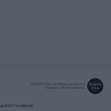
Ψήφισε
DEBATE: Πότε θα θέλατε να γίνουν οι
επόμενες εθνικές εκλογές;
Εδώ
ΚΑ
LIFESTYLE
MEDIA