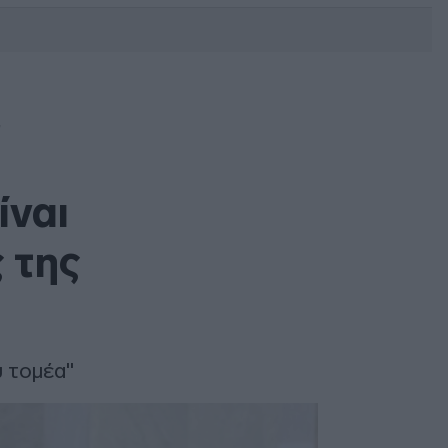
DEBATE: Πότε θα θέλατε να
γίνουν οι επόμενες εθνικές
εκλογές;
”
ίναι
 της
ύ τομέα"