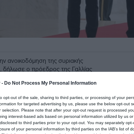
στην ανοικοδόμηση της συριακής
α, δήλωσε ο πρόεδρος της Γαλλίας
τοποιεί επίσκεψη στην
Δαμασκό
. «Η
 -
Do Not Process My Personal Information
ταθερός εταίρος
της Συρίας και έχει
α του συριακού λαού», πρόσθεσε.
to opt-out of the sale, sharing to third parties, or processing of your per
formation for targeted advertising by us, please use the below opt-out s
όμαστε για την
αναδόμηση του
r selection. Please note that after your opt-out request is processed y
ράμει την κεντρική τράπεζα της Συρίας»,
eing interest-based ads based on personal information utilized by us or
disclosed to third parties prior to your opt-out. You may separately opt-
ο πλευρό του προέδρου της Συρίας
losure of your personal information by third parties on the IAB’s list of
κοινής συνέντευξης Τύπου μετά την