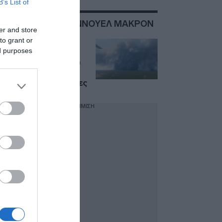
B’s List of
ΣΧΕΤΙΚΑ ΜΕ:ΕΜΑΝΝΟΥΕΛ ΜΑΚΡΟΝ
er and store
to grant or
Γαλλία: Οι φλόγες
ed purposes
πλησιάζουν το
Μπορντό – 200.000
εκκενώσεις, αγωνία
για τις επόμενες ώρες
ΔΙΑΦΗΜΙΣΗ