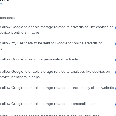
Out
στο προεδρικό μέγαρο της Δαμασκού μαζί
ς της Συρίας δήλωσε ότι η κρίση αυτή
consents
ραφικής θέσης της Συρίας, που
o allow Google to enable storage related to advertising like cookies on
ο ως σταυροδρόμι των παγκόσμιων
evice identifiers in apps.
o allow my user data to be sent to Google for online advertising
s.
 η Γαλλία να είναι ο πρώτος εταίρος
to allow Google to send me personalized advertising.
o allow Google to enable storage related to analytics like cookies on
evice identifiers in apps.
o allow Google to enable storage related to functionality of the website
o allow Google to enable storage related to personalization.
o allow Google to enable storage related to security, including