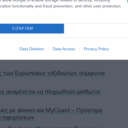
cation functionality and fraud prevention, and other user protection.
CONFIRM
η ως προτεινόμενη
ή στην Google
Data Deletion
Data Access
Privacy Policy
ές των Ευρωπαίων ταξιδιωτών, σύμφωνα
τε αναμένεται να πληρωθούν μισθωτοί
ίες με drones και MyCoast – Πρόστιμα
επιχειρήσεων