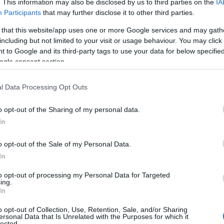
. This information may also be disclosed by us to third parties on the
IA
το προεδρικό μέγαρο.
Participants
that may further disclose it to other third parties.
 that this website/app uses one or more Google services and may gath
ΙΑΦΗΜΙΣΗ
including but not limited to your visit or usage behaviour. You may click 
 to Google and its third-party tags to use your data for below specifi
ogle consent section.
l Data Processing Opt Outs
o opt-out of the Sharing of my personal data.
In
o opt-out of the Sale of my Personal Data.
In
ος εξέφρασε την επιθυμία η Γαλλία να
to opt-out of processing my Personal Data for Targeted
ing.
ς του την ώρα που ξαναβρίσκει τον ρόλο
In
μιων διαύλων
» μετά τον αποκλεισμό
o opt-out of Collection, Use, Retention, Sale, and/or Sharing
ersonal Data that Is Unrelated with the Purposes for which it
lected.