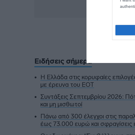
authenti
Προσθήκ
πηγ
Ειδήσεις σήμερα
Η Ελλάδα στις κορυφαίες επιλογ
με έρευνα του ΕΟΤ
Συντάξεις Σεπτεμβρίου 2026: Πό
και μη μισθωτοί
Πάνω από 300 έλεγχοι στις παραλ
έως 73.000 ευρώ και σφραγίσεις 