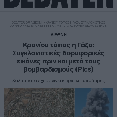
DEBATER.GR
/
ΔΙΕΘΝΗ
/
ΚΡΑΝΊΟΥ ΤΌΠΟΣ Η ΓΆΖΑ: ΣΥΓΚΛΟΝΙΣΤΙΚΈΣ
ΔΟΡΥΦΟΡΙΚΈΣ ΕΙΚΌΝΕΣ ΠΡΙΝ ΚΑΙ ΜΕΤΆ ΤΟΥΣ ΒΟΜΒΑΡΔΙΣΜΟΎΣ (PICS)
ΔΙΕΘΝΗ
Κρανίου τόπος η Γάζα:
Συγκλονιστικές δορυφορικές
εικόνες πριν και μετά τους
βομβαρδισμούς (Pics)
Χαλάσματα έχουν γίνει κτίρια και υποδομές