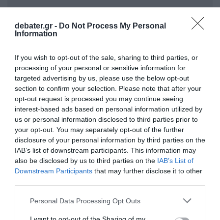
debater.gr -
Do Not Process My Personal
Information
If you wish to opt-out of the sale, sharing to third parties, or
processing of your personal or sensitive information for
targeted advertising by us, please use the below opt-out
section to confirm your selection. Please note that after your
opt-out request is processed you may continue seeing
interest-based ads based on personal information utilized by
us or personal information disclosed to third parties prior to
Ειδήσεις σήμερα:
your opt-out. You may separately opt-out of the further
disclosure of your personal information by third parties on the
Επιχείρηση εξουδετέρωσης βόμβας στη
IAB’s list of downstream participants. This information may
Γλυφάδα: Οι κυκλοφοριακές ρυθμίσεις
also be disclosed by us to third parties on the
IAB’s List of
Downstream Participants
that may further disclose it to other
third parties.
ΔΙΑΦΗΜΙΣΗ
Please note that this website/app uses one or more Google
Personal Data Processing Opt Outs
services and may gather and store information including but
not limited to your visit or usage behaviour. You may click to
I want to opt-out of the Sharing of my