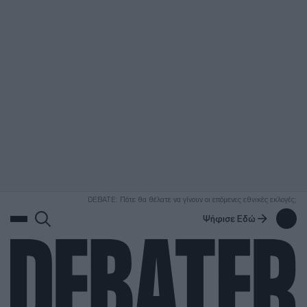
ΑΝΑΖΗΤΗΣΗ
DEBATE: Πότε θα θέλατε να γίνουν οι επόμενες εθνικές εκλογές;
Ψήφισε Εδώ