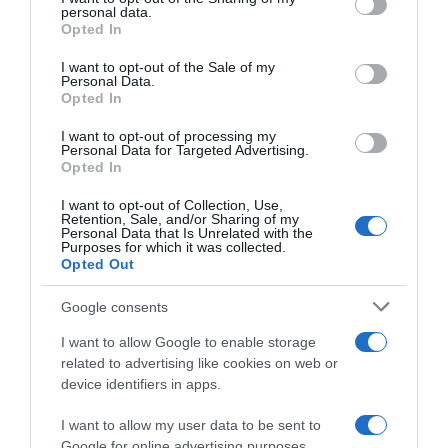
personal data.
grant or deny consent to Google and its third-party tags to
Opted In
use your data for below specified purposes in below Google
consent section.
I want to opt-out of the Sale of my
Personal Data.
Opted In
I want to opt-out of processing my
Personal Data for Targeted Advertising.
Opted In
Μακελειό στις ΗΠΑ: Τουλάχιστον 22
I want to opt-out of Collection, Use,
Retention, Sale, and/or Sharing of my
νεκροί από πυρά ενόπλου σε τρεις
Personal Data that Is Unrelated with the
Purposes for which it was collected.
επιχειρήσεις στο Μέιν – Ποιος είναι ο
Opted Out
ύποπτος
Google consents
I want to allow Google to enable storage
Προσθήκη ως προτεινόμενη
related to advertising like cookies on web or
πηγή στην Google
device identifiers in apps.
I want to allow my user data to be sent to
Google for online advertising purposes.