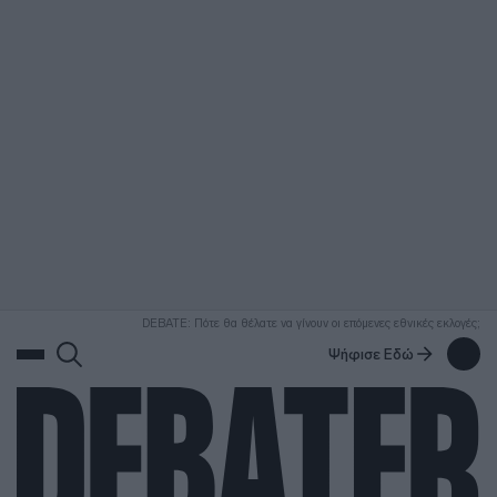
ΑΝΑΖΗΤΗΣΗ
DEBATE: Πότε θα θέλατε να γίνουν οι επόμενες εθνικές εκλογές;
Ψήφισε Εδώ