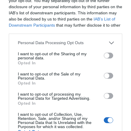
your opt-out. You may separately opt-out of the further
στην πρώτη γραμμή ενός ακήρυχτου
disclosure of your personal information by third parties on the
πολέμου
IAB’s list of downstream participants. This information may
also be disclosed by us to third parties on the
IAB’s List of
5G παντού, 6G στον ορίζοντα: Πού
Downstream Participants
that may further disclose it to other
βρίσκεται η Ελλάδα στη μεγάλη
third parties.
τεχνολογική μετάβαση
Please note that this website/app uses one or more Google
Personal Data Processing Opt Outs
Ο “χάρτης” των πληρωμών από τον e-
services and may gather and store information including but
not limited to your visit or usage behaviour. You may click to
I want to opt-out of the Sharing of my
ΕΦΚΑ και τη ΔΥΠΑ έως τις 14 Αυγούστου
personal data.
grant or deny consent to Google and its third-party tags to
Opted In
Health Monitoring: Η εθνική υποδομή για
use your data for below specified purposes in below Google
consent section.
αξιοποίηση δεδομένων υγείας προς
I want to opt-out of the Sale of my
Personal Data.
όφελος των πολιτών
Opted In
I want to opt-out of processing my
Personal Data for Targeted Advertising.
Ακολούθησε το debater.gr στο
Google News
Opted In
και μάθετε πρώτοι όλες τις ειδήσεις
I want to opt-out of Collection, Use,
Retention, Sale, and/or Sharing of my
Personal Data that Is Unrelated with the
Share
Tweet
Purposes for which it was collected.