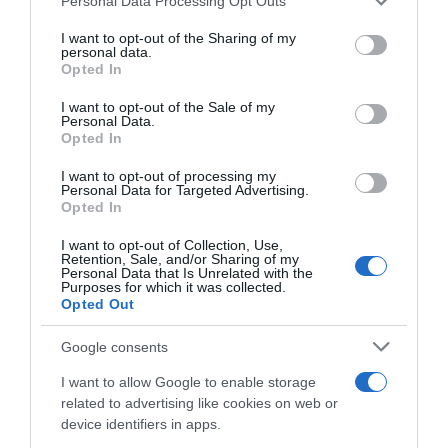
Personal Data Processing Opt Outs
γνωρίζαμε την καρδιά του».
services and may gather and store information including but
not limited to your visit or usage behaviour. You may click to
I want to opt-out of the Sharing of my
ΔΙΑΦΗΜΙΣΗ
personal data.
grant or deny consent to Google and its third-party tags to
Opted In
use your data for below specified purposes in below Google
consent section.
I want to opt-out of the Sale of my
Personal Data.
Opted In
I want to opt-out of processing my
Personal Data for Targeted Advertising.
Opted In
I want to opt-out of Collection, Use,
Retention, Sale, and/or Sharing of my
Personal Data that Is Unrelated with the
Purposes for which it was collected.
Opted Out
Προσθήκη ως προτεινόμενη
Google consents
πηγή στην Google
I want to allow Google to enable storage
related to advertising like cookies on web or
device identifiers in apps.
Ειδήσεις σήμερα