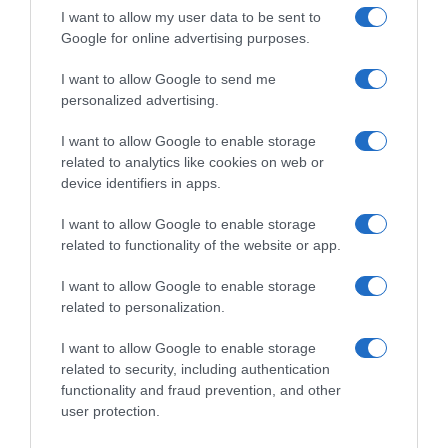
I want to allow my user data to be sent to
Η Ελλάδα στις κορυφαίες επιλογές των
Google for online advertising purposes.
Ευρωπαίων ταξιδιωτών, σύμφωνα με
I want to allow Google to send me
έρευνα του ΕΟΤ
personalized advertising.
Συντάξεις Σεπτεμβρίου 2026: Πότε
I want to allow Google to enable storage
αναμένεται να πληρωθούν μισθωτοί και μη
related to analytics like cookies on web or
μισθωτοί
device identifiers in apps.
Πάνω από 300 έλεγχοι στις παραλίες με
I want to allow Google to enable storage
drones και MyCoast – Πρόστιμα έως
related to functionality of the website or app.
73.000 ευρώ και σφραγίσεις επιχειρήσεων
I want to allow Google to enable storage
Θεοδωρικάκος: “Συμβάλλουμε στην εθνική
related to personalization.
ασφάλεια της πατρίδας μας με νέο
I want to allow Google to enable storage
αναπτυξιακό καθεστώς για την Άμυνα”
related to security, including authentication
functionality and fraud prevention, and other
user protection.
Ακολούθησε το debater.gr στο
Google News
και μάθετε πρώτοι όλες τις ειδήσεις