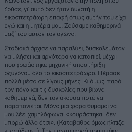
Κωνσταντίνος εργαζόταν στην πόλη όπου
ζούσε, γι’ αυτό δεν ήταν δυνατή η
εικοσιτετράωρη επαφή όπως αυτήν που είχα
εγώ και η μητέρα μου. Ζούσαμε καθημερινά
μαζί του αυτόν τον αγώνα.
Σταδιακά άρχισε να παραλύει, δυσκολευόταν
να μιλήσει και αργότερα να καταπιεί, μέχρι
που χρειάστηκε μηχανική υποστήριξη
οξυγόνου όλο το εικοσιτετράωρο. Πέρασε
πολλά μέσα σε λίγους μήνες. Κι όμως, παρά
τον πόνο και τις δυσκολίες που βίωνε
καθημερινά, δεν τον άκουσα ποτέ να
παραπονιέται. Μόνο μια φορά θυμάμαι να
μου λέει χαμηλόφωνα: «κουράστηκα.. δεν
μπορώ άλλο έτσι». (Καταβαθος όμως ήλπιζε,
κι ας ήξερε..). Την πρώτη φορά που μπήκε