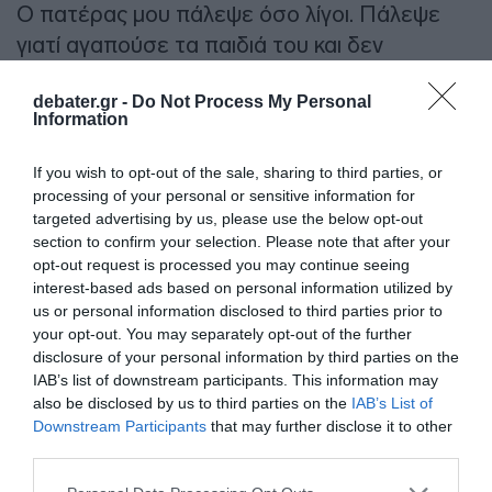
Ο πατέρας μου πάλεψε όσο λίγοι. Πάλεψε
γιατί αγαπούσε τα παιδιά του και δεν
μπορούσε να μας αποχωριστεί. Πληγώθηκε
debater.gr -
Do Not Process My Personal
πολλές φορές στη ζωή του από ανθρώπους
Information
που θεωρούσε δικούς του, όμως ποτέ δεν
κράτησε κακία. Μας έμαθε να ζούμε με
If you wish to opt-out of the sale, sharing to third parties, or
αξιοπρέπεια, ηρεμία και χωρίς μίσος.
processing of your personal or sensitive information for
targeted advertising by us, please use the below opt-out
section to confirm your selection. Please note that after your
Η απουσία του είναι αβάσταχτη. Κι όμως,
opt-out request is processed you may continue seeing
μέσα στον πόνο μου, νιώθω μια μικρή
interest-based ads based on personal information utilized by
ανακούφιση γιατί η ψυχή του επιτέλους
us or personal information disclosed to third parties prior to
your opt-out. You may separately opt-out of the further
ξεκουράστηκε. Και ένα τελευταίο πράγμα
disclosure of your personal information by third parties on the
που του έλεγα συχνά στο νοσοκομείο: «Είσαι
IAB’s list of downstream participants. This information may
η ζωή μου μπαμπά. Κι αν χρειαστεί να τη
also be disclosed by us to third parties on the
IAB’s List of
Downstream Participants
that may further disclose it to other
ζήσω με μισή καρδιά, θα τη συνεχίσω για
third parties.
σένα». Ο κόσμος γνώριζε το όνομα του. Εμείς
Please note that this website/app uses one or more Google