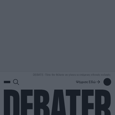
ΑΝΑΖΗΤΗΣΗ
DEBATE: Πότε θα θέλατε να γίνουν οι επόμενες εθνικές εκλογές;
Ψήφισε Εδώ