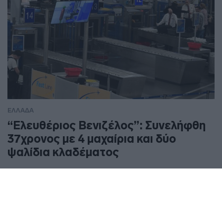
ΕΛΛΑΔΑ
“Ελευθέριος Βενιζέλος”: Συνελήφθη
37χρονος με 4 μαχαίρια και δύο
ψαλίδια κλαδέματος
Επρόκειτο να επιβιβαστεί σε πτήση με προορισμό το
εξωτερικό