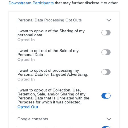
Downstream Participants
that may further disclose it to other
third parties.
Please note that this website/app uses one or more Google
Personal Data Processing Opt Outs
services and may gather and store information including but
not limited to your visit or usage behaviour. You may click to
I want to opt-out of the Sharing of my
personal data.
grant or deny consent to Google and its third-party tags to
Opted In
use your data for below specified purposes in below Google
consent section.
I want to opt-out of the Sale of my
Personal Data.
Opted In
I want to opt-out of processing my
Personal Data for Targeted Advertising.
Opted In
I want to opt-out of Collection, Use,
Retention, Sale, and/or Sharing of my
Personal Data that Is Unrelated with the
Purposes for which it was collected.
Opted Out
ΑΘΛΗΤΙΚΑ
Google consents