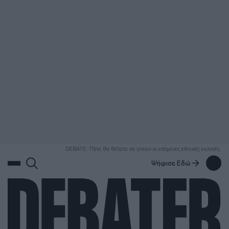
ΑΝΑΖΗΤΗΣΗ
DEBATE: Πότε θα θέλατε να γίνουν οι επόμενες εθνικές εκλογές;
Ψήφισε Εδώ