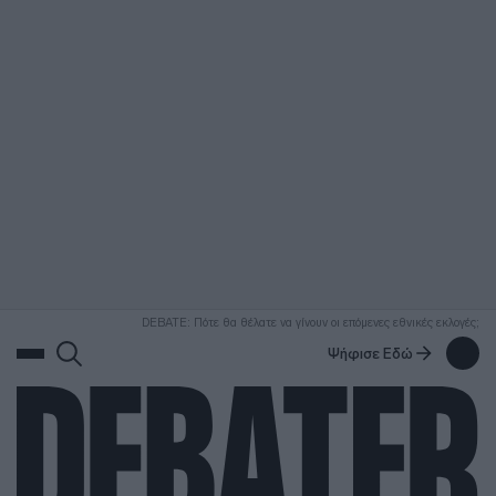
ΑΝΑΖΗΤΗΣΗ
DEBATE: Πότε θα θέλατε να γίνουν οι επόμενες εθνικές εκλογές;
Ψήφισε Εδώ