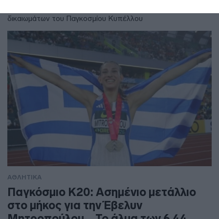
αποσυρμένη- πρόταση πώλησης μέρους των εμπορικών
δικαιωμάτων του Παγκοσμίου Κυπέλλου
ΑΘΛΗΤΙΚΑ
Παγκόσμιο Κ20: Ασημένιο μετάλλιο
στο μήκος για την Έβελυν
Μητροπούλου – Το άλμα των 6,44