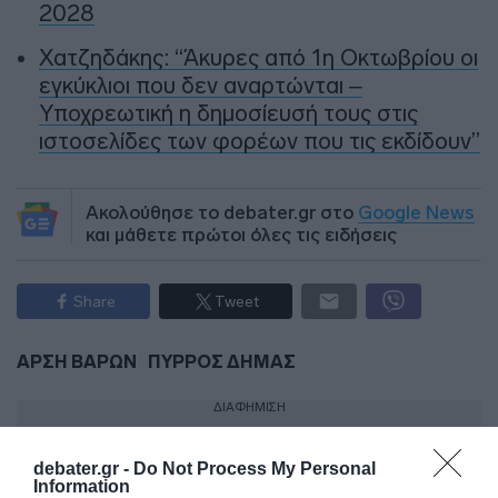
2028
Χατζηδάκης: “Άκυρες από 1η Οκτωβρίου οι
εγκύκλιοι που δεν αναρτώνται –
Υποχρεωτική η δημοσίευσή τους στις
ιστοσελίδες των φορέων που τις εκδίδουν”
Ακολούθησε το debater.gr στο
Google News
και μάθετε πρώτοι όλες τις ειδήσεις
Share
Tweet
ΑΡΣΗ ΒΑΡΩΝ
ΠΥΡΡΟΣ ΔΗΜΑΣ
ΔΙΑΦΗΜΙΣΗ
debater.gr -
Do Not Process My Personal
Information