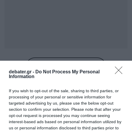
Προσθήκη ως προτεινόμενη
πηγή στην Google
debater.gr -
Do Not Process My Personal
Information
Ειδήσεις σήμερα
If you wish to opt-out of the sale, sharing to third parties, or
processing of your personal or sensitive information for
targeted advertising by us, please use the below opt-out
To Ιράν θα διατηρήσει τον αποκλεισμό των
section to confirm your selection. Please note that after your
Στενών του Ορμούζ έως ότου οι ΗΠΑ
opt-out request is processed you may continue seeing
αποδεχθούν “όλους” τους όρους της
interest-based ads based on personal information utilized by
us or personal information disclosed to third parties prior to