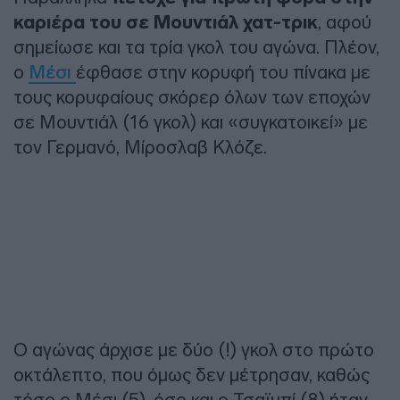
καριέρα του σε Μουντιάλ χατ-τρικ
, αφού
σημείωσε και τα τρία γκολ του αγώνα. Πλέον,
ο
Μέσι
έφθασε στην κορυφή του πίνακα με
τους κορυφαίους σκόρερ όλων των εποχών
σε Μουντιάλ (16 γκολ) και «συγκατοικεί» με
τον Γερμανό, Μίροσλαβ Κλόζε.
Ο αγώνας άρχισε με δύο (!) γκολ στο πρώτο
οκτάλεπτο, που όμως δεν μέτρησαν, καθώς
τόσο ο Μέσι (5`), όσο και ο Τσαϊμπί (8`) ήταν