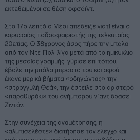
εκτεθειμένοι σε θέση οφσάϊντ.
Στο 17ο λεπτό ο Μέσι απέδειξε γιατί είναι ο
κορυφαίος ποδοσφαιριστής της τελευταίας
20ετίας. Ο 38χρονος άσος πήρε την μπάλα
από τον Ντε Πολ, λίγο μετά από το ημικύκλιο
της μεσαίας γραμμής, γύρισε επί τόπου,
έβαλε την μπάλα μπροστά του και αφού
έκανε μερικά βήματα «οδηγώντας» την
«στρογγυλή Θεά», την έστειλε στο αριστερό
«παραθυράκι» του ανήμπορου ν΄αντιδράσει
Ζιντάν.
Στην συνέχεια της αναμέτρησης, η
«αλμπισελέστε» διατήρησε τον έλεγχο και
κράτησε με σχετική άνεση το προβάδισμα,