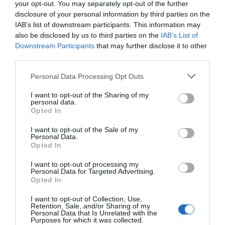
Ιός Δυτικού Νείλου: Έξι θάνατοι τις
your opt-out. You may separately opt-out of the further
τελευταίες ημέρες – Στην Αττική τα
disclosure of your personal information by third parties on the
IAB’s list of downstream participants. This information may
περισσότερα κρούσματα
also be disclosed by us to third parties on the
IAB’s List of
ΠΑΣΟΚ: Η «Εστία» ανάλωσε τη μισή ύλη
Downstream Participants
that may further disclose it to other
third parties.
της για να μην πει απολύτως τίποτα και να
επαναλάβει το φαντασιόπληκτο ρεπορτάζ
Please note that this website/app uses one or more Google
Personal Data Processing Opt Outs
της
services and may gather and store information including but
not limited to your visit or usage behaviour. You may click to
I want to opt-out of the Sharing of my
personal data.
Χανιά: Νεαρός Παλαιστίνιος κλείδωσε
grant or deny consent to Google and its third-party tags to
Opted In
ανήλικη στο σπίτι του – Την έσωσαν οι
use your data for below specified purposes in below Google
consent section.
φωνές της
I want to opt-out of the Sale of my
Personal Data.
Opted In
Ακολούθησε το debater.gr στο
Google News
I want to opt-out of processing my
Personal Data for Targeted Advertising.
και μάθετε πρώτοι όλες τις ειδήσεις
Opted In
I want to opt-out of Collection, Use,
Share
Tweet
Retention, Sale, and/or Sharing of my
Personal Data that Is Unrelated with the
Purposes for which it was collected.