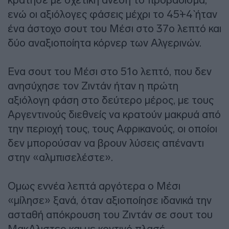
ενώ οι αξιόλογες φάσεις μέχρι το 45`+4` ήταν
ένα άστοχο σουτ του Μέσι στο 37ο λεπτό και
δύο αναξιοποίητα κόρνερ των Αλγερινών.
Ενα σουτ του Μέσι στο 51ο λεπτό, που δεν
ανησύχησε τον Ζιντάν ήταν η πρώτη
αξιόλογη φάση στο δεύτερο μέρος, με τους
Αργεντινούς διεθνείς να κρατούν μακρυά από
την περιοχή τους, τους Αφρικανούς, οι οποίοι
δεν μπορούσαν να βρουν λύσεις απέναντι
στην «αλμπισελέστε».
Ομως εννέα λεπτά αργότερα ο Μέσι
«μίλησε» ξανά, όταν αξιοποίησε ιδανικά την
ασταθή απόκρουση του Ζιντάν σε σουτ του
ΜακΑλιστερ και με κοντινό πλασέ