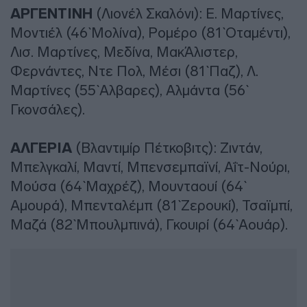
ΑΡΓΕΝΤΙΝΗ
(Λιονέλ Σκαλόνι): Ε. Μαρτίνες,
Μοντιέλ (46` Μολίνα), Ρομέρο (81` Οταμέντι),
Λισ. Μαρτίνες, Μεδίνα, ΜακΆλιστερ,
Φερνάντες, Ντε Πολ, Μέσι (81` Παζ), Λ.
Μαρτίνες (55` Αλβαρες), Αλμάντα (56`
Γκονσάλες).
ΑΛΓΕΡΙΑ
(Βλαντιμίρ Πέτκοβιτς): Ζιντάν,
Μπελγκαλί, Μαντί, Μπενσεμπαϊνί, Αΐτ-Νούρι,
Μούσα (64` Μαχρέζ), Μουνταουί (64`
Αμουρά), Μπενταλέμπ (81` Ζερουκί), Τσαϊμπί,
Μαζά (82` Μπουλμπινά), Γκουιρί (64` Αουάρ).