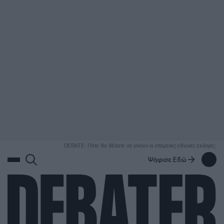
ΑΝΑΖΗΤΗΣΗ
DEBATE: Πότε θα θέλατε να γίνουν οι επόμενες εθνικές εκλογές;
Ψήφισε Εδώ