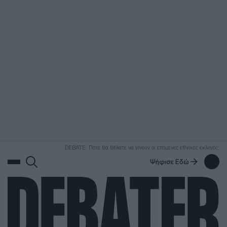
ΑΝΑΖΗΤΗΣΗ
DEBATE: Πότε θα θέλατε να γίνουν οι επόμενες εθνικές εκλογές;
Ψήφισε Εδώ