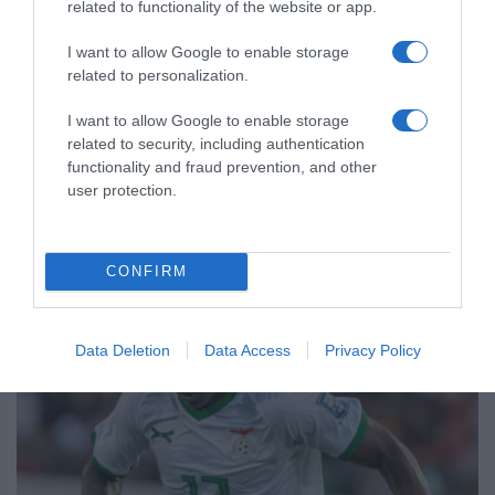
related to functionality of the website or app.
ΑΘΛΗΤΙΚΑ
Παγκόσμιο Κ20: Ασημένιο μετάλλιο
I want to allow Google to enable storage
related to personalization.
στο μήκος για την Έβελυν
Μητροπούλου – Το άλμα των 6,44
I want to allow Google to enable storage
μέτρων που την ανέβασε στο βάθρο
related to security, including authentication
functionality and fraud prevention, and other
Η αθλήτρια κατέκτησε το πρώτο ελληνικό μετάλλιο στο
user protection.
μήκος στην ιστορία της διοργάνωσης στις γυναίκες
CONFIRM
Data Deletion
Data Access
Privacy Policy