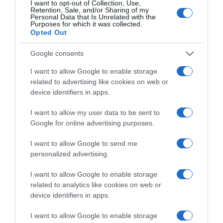
Μεξικό και Αργεντινή στηρίζουν τον
I want to opt-out of Collection, Use,
Retention, Sale, and/or Sharing of my
Ινφαντίνο, ενώ συνεχίζεται η κρίση
Personal Data that Is Unrelated with the
Purposes for which it was collected.
στη FIFA
Opted Out
Αντιμετωπίζει έντονες αντιδράσεις για την -πλέον
Google consents
αποσυρμένη- πρόταση πώλησης μέρους των εμπορικών
δικαιωμάτων του Παγκοσμίου Κυπέλλου
I want to allow Google to enable storage
related to advertising like cookies on web or
device identifiers in apps.
I want to allow my user data to be sent to
Google for online advertising purposes.
I want to allow Google to send me
personalized advertising.
I want to allow Google to enable storage
related to analytics like cookies on web or
device identifiers in apps.
I want to allow Google to enable storage