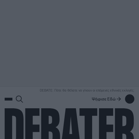
ΑΝΑΖΗΤΗΣΗ
DEBATE: Πότε θα θέλατε να γίνουν οι επόμενες εθνικές εκλογές;
Ψήφισε Εδώ