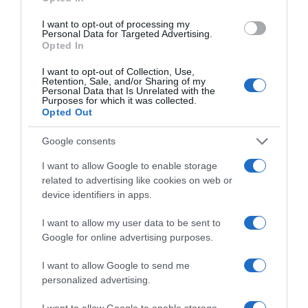
I want to opt-out of processing my
Personal Data for Targeted Advertising.
Opted In
I want to opt-out of Collection, Use,
Retention, Sale, and/or Sharing of my
Personal Data that Is Unrelated with the
Purposes for which it was collected.
Opted Out
Google consents
I want to allow Google to enable storage
related to advertising like cookies on web or
device identifiers in apps.
I want to allow my user data to be sent to
Google for online advertising purposes.
ΑΘΛΗΤΙΚΑ
Παγκόσμιο Κ20: Η Ιουλιάννα Ρούσσου
I want to allow Google to send me
πήρε το ασημένιο στα 800μ. μετά από
personalized advertising.
μια συγκλονιστική κούρσα
I want to allow Google to enable storage