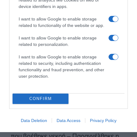
Προσθήκη ως προτεινόμενη
device identifiers in apps.
πηγή στην Google
I want to allow Google to enable storage
related to functionality of the website or app.
Ειδήσεις σήμερα
I want to allow Google to enable storage
related to personalization.
Θεσσαλονίκη: Συνελήφθη 31χρονος
Τούρκος – Εκκρεμούσε εις βάρος του
I want to allow Google to enable storage
ερυθρά αγγελία
related to security, including authentication
functionality and fraud prevention, and other
Από τη ΓΑΔΑ, σε εισαγγελέα και ανακριτή η
user protection.
46χρονη που κατηγορείται για τον φονικό
εμπρησμό στη Marfin
CONFIRM
Χρίστος Κούγιας: Ενοχλημένος από
δημοσιεύματα για την προσωπική του ζωή
– Η προειδοποίηση προς τα ΜΜΕ
Data Deletion
Data Access
Privacy Policy
Χανιά: ΕΔΕ για την υπόθεση της 75χρονης
που βρέθηκε νεκρή – Παραγγέλθηκε η