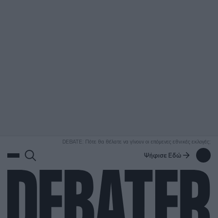
ΑΝΑΖΗΤΗΣΗ
DEBATE: Πότε θα θέλατε να γίνουν οι επόμενες εθνικές εκλογές;
Ψήφισε Εδώ