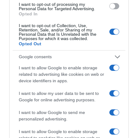
βάσει αξιολόγησης κινδύνου ανά άθλημα.
I want to opt-out of processing my
Personal Data for Targeted Advertising.
Opted In
Εάν η RUSADA εξακολουθεί να θεωρείται μη
συμμορφούμενη από τη WADA το 2028, πριν
I want to opt-out of Collection, Use,
Retention, Sale, and/or Sharing of my
από τους Ολυμπιακούς Αγώνες του Λος
Personal Data that Is Unrelated with the
Purposes for which it was collected.
Άντζελες, η ΔΟΕ θα αναθέσει στην ITA να
Opted Out
διασφαλίσει ότι όλοι οι προκριθέντες Ρώσοι
Google consents
αθλητές θα έχουν υποβληθεί σε
I want to allow Google to enable storage
ανεξάρτητους ελέγχους σύμφωνα με την ίδια
related to advertising like cookies on web or
διαδικασία.
device identifiers in apps.
«Ζητάμε να διασφαλιστεί ότι θα
I want to allow my user data to be sent to
Google for online advertising purposes.
διενεργηθούν επαρκείς έλεγχοι στους
Ρώσους αθλητές που συμμετέχουν στους
I want to allow Google to send me
Αγώνες LA28», δήλωσε η Κρίστι Κόβεντρι.
personalized advertising.
I want to allow Google to enable storage
related to analytics like cookies on web or