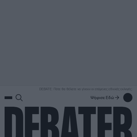
ΑΝΑΖΗΤΗΣΗ
DEBATE: Πότε θα θέλατε να γίνουν οι επόμενες εθνικές εκλογές;
Ψήφισε Εδώ