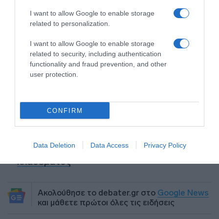
γεννήσει σε παραλία της Ρόδου – Η
I want to allow Google to enable storage
προειδοποίηση των κατοίκων (βίντεο)
related to personalization.
Τροχαίο στον Κηφισό – Καθυστερήσεις
I want to allow Google to enable storage
στο ρεύμα προς Πειραιά
related to security, including authentication
functionality and fraud prevention, and other
Μητσοτάκης: “Η ενίσχυση της
user protection.
παραγωγικής βάσης στρατηγική
προτεραιότητα για μία πιο ανταγωνιστική,
εξωστρεφή και ανθεκτική ελληνική
CONFIRM
οικονομία”
“Ελευθέριος Βενιζέλος”: Συνελήφθη
Data Deletion
Data Access
Privacy Policy
37χρονος με 4 μαχαίρια και δύο ψαλίδια
κλαδέματος
Ακολούθησε το debater.gr στο
Google News
και μάθετε πρώτοι όλες τις ειδήσεις