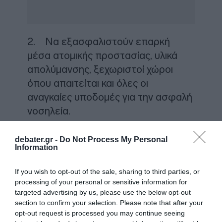
2. Να εξασφαλιστούν επαρκή
μέσα ατομικής προστασίας, υλικά
απολύμανσης, ξεχωριστοί χώροι
όπου απαιτείται και όλες οι
αναγκαίες υποδομές για την ασφαλή
νοσηλεία.
3. Να σταματήσει η απαράδεκτη
debater.gr -
Do Not Process My Personal
Information
κατάσταση με τα ράντζα και τη
νοσηλεία ασθενών σε διαδρόμους
If you wish to opt-out of the sale, sharing to third parties, or
και ακατάλληλους χώρους.
processing of your personal or sensitive information for
targeted advertising by us, please use the below opt-out
ΔΙΑΦΗΜΙΣΗ
section to confirm your selection. Please note that after your
opt-out request is processed you may continue seeing