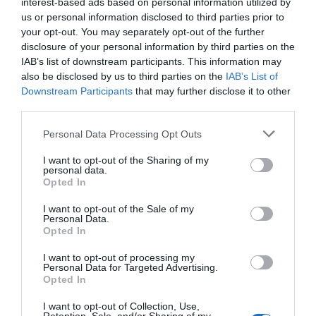
interest-based ads based on personal information utilized by
us or personal information disclosed to third parties prior to
your opt-out. You may separately opt-out of the further
disclosure of your personal information by third parties on the
IAB’s list of downstream participants. This information may
also be disclosed by us to third parties on the
IAB’s List of
Downstream Participants
that may further disclose it to other
third parties.
Please note that this website/app uses one or more Google
Personal Data Processing Opt Outs
services and may gather and store information including but
4. Να γίνουν άμεσα μόνιμες
not limited to your visit or usage behaviour. You may click to
I want to opt-out of the Sharing of my
personal data.
grant or deny consent to Google and its third-party tags to
προσλήψεις προσωπικού, με βάση
Opted In
use your data for below specified purposes in below Google
τις πραγματικές ανάγκες του
consent section.
I want to opt-out of the Sale of my
νοσοκομείου.
Personal Data.
Opted In
ΑΠΑΙΤΟΥΜΕ ΕΚΤΑΚΤΩΣ με
I want to opt-out of processing my
Personal Data for Targeted Advertising.
πολιτική απόφαση του
Opted In
Υπουργείου Υγείας, και
I want to opt-out of Collection, Use,
τουλάχιστον για την επόμενη