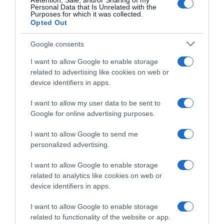
Retention, Sale, and/or Sharing of my
Personal Data that Is Unrelated with the
εφημερία του Σάββατου 30
Purposes for which it was collected.
Opted Out
Μαΐου να αποδεσμευτεί το
Αττικόν από το πρόγραμμα
Google consents
Γενικής Εφημερίας του
I want to allow Google to enable storage
λεκανοπέδιου. Νέες εισαγωγές
related to advertising like cookies on web or
και νέα ράντζα σημαίνει
device identifiers in apps.
υγειονομικό έγκλημα. Το
I want to allow my user data to be sent to
«Αττικόν» δεν αντέχει άλλο.
Google for online advertising purposes.
I want to allow Google to send me
Προσθήκη ως προτεινόμενη
personalized advertising.
πηγή στην Google
I want to allow Google to enable storage
related to analytics like cookies on web or
device identifiers in apps.
Ειδήσεις σήμερα
I want to allow Google to enable storage
Δείτε τις προσπάθειες χελώνας να
related to functionality of the website or app.