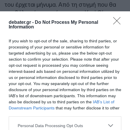
του έρχεται μήνυμα. Από τη στιγμή που θα
υποβάλει κάποιος αίτηση για «Κατ’ Οίκον»
παράδοση, ο συγκεκριμένος αριθμός
debater.gr -
Do Not Process My Personal
Information
συνταγής δεν θα εκτελείται στο φαρμακείο
γιατί θα έχει δρομολογηθεί η αποστολή της. Ο
If you wish to opt-out of the sale, sharing to third parties, or
χρόνος είναι από 24-48 ώρες ανάλογα με
processing of your personal or sensitive information for
την απόσταση.
targeted advertising by us, please use the below opt-out
section to confirm your selection. Please note that after your
opt-out request is processed you may continue seeing
ΔΙΑΦΗΜΙΣΗ
interest-based ads based on personal information utilized by
us or personal information disclosed to third parties prior to
your opt-out. You may separately opt-out of the further
disclosure of your personal information by third parties on the
IAB’s list of downstream participants. This information may
also be disclosed by us to third parties on the
IAB’s List of
Downstream Participants
that may further disclose it to other
third parties.
Please note that this website/app uses one or more Google
Personal Data Processing Opt Outs