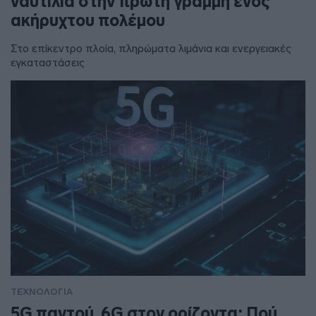
ναυτιλία στην πρώτη γραμμή ενός
ακήρυχτου πολέμου
Στο επίκεντρο πλοία, πληρώματα λιμάνια και ενεργειακές
εγκαταστάσεις
ΤΕΧΝΟΛΟΓΙΑ
5G παντού, 6G στον ορίζοντα: Πού