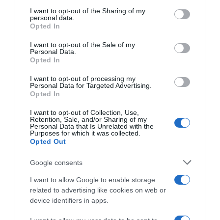
services and may gather and store information including but
not limited to your visit or usage behaviour. You may click to
I want to opt-out of the Sharing of my
personal data.
grant or deny consent to Google and its third-party tags to
«
Η αποστολή φαρμάκων υψηλού κόστους
Opted In
use your data for below specified purposes in below Google
«Κατ’ Οίκον» είναι μία εξαιρετικά σύνθετη
consent section.
I want to opt-out of the Sale of my
Personal Data.
διαδικασία με πάρα πολλές μεταβλητές και
Opted In
αρκετά περίπλοκες πτυχές
I want to opt-out of processing my
διαλειτουργικότητας
. Με τους ανθρώπους
Personal Data for Targeted Advertising.
Opted In
μας στον ΕΟΠΥΥ και τους εξωτερικούς μας
συνεργάτες προσπαθήσαμε, και πιστεύουμε
I want to opt-out of Collection, Use,
Retention, Sale, and/or Sharing of my
ότι έχουμε καταφέρει, να δημιουργήσουμε
Personal Data that Is Unrelated with the
Purposes for which it was collected.
μία εξαιρετικά φιλική, μία εύχρηστη
Opted Out
διαδικασία υποβολής του αιτήματος για τους
Google consents
ασθενείς πουν θέλουν να αξιοποιήσουν την
πλατφόρμα μας
», αναφέρει η κυρία
I want to allow Google to enable storage
related to advertising like cookies on web or
Καρποδίνη και καταλήγει:
device identifiers in apps.
«
Στον ΕΟΠΥΥ διευκολύνουμε τη ζωή