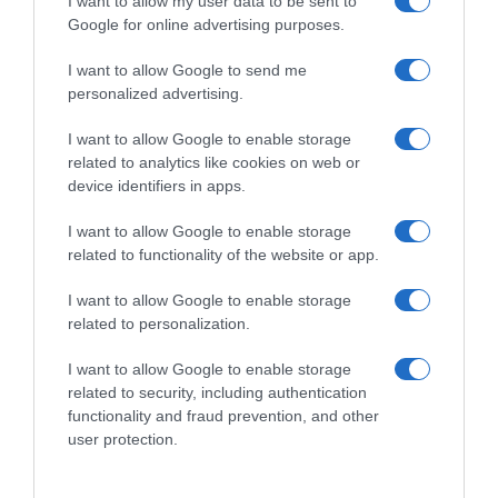
I want to allow my user data to be sent to
εκείνων που ήδη δίνουν τον δικό τους
Google for online advertising purposes.
καθημερινό αγώνα και προσπαθούμε
I want to allow Google to send me
διαρκώς για ένα σύστημα υγείας που
personalized advertising.
στέκεται δίπλα στον πολίτη.
I want to allow Google to enable storage
related to analytics like cookies on web or
Για μας στον ΕΟΠΥΥ, ο ασθενής συμπολίτης
device identifiers in apps.
μας είναι και θα συνεχίζει να είναι
προτεραιότητα.
I want to allow Google to enable storage
related to functionality of the website or app.
Ως ένας σύγχρονος και αποτελεσματικός
I want to allow Google to enable storage
Οργανισμός, εστιάζουμε μεθοδικά, σταθερά
related to personalization.
και αποφασιστικά πάντα στη βέλτιστη
I want to allow Google to enable storage
εξυπηρέτησή του. Κάθε μέρα,
related to security, including authentication
προασπιζόμαστε το δημόσιο συμφέρον,
functionality and fraud prevention, and other
user protection.
ενισχύουμε τον ασθενή, δημιουργούμε
κοινωνικές υπεραξίες για το δημόσιο