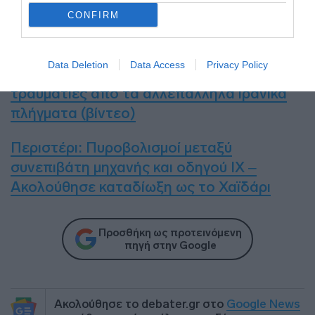
σύστημα υγείας
».
CONFIRM
Ειδήσεις σήμερα
:
Data Deletion
Data Access
Privacy Policy
Ισραήλ: Οκτώ νεκροί και εκατοντάδες
τραυματίες από τα αλλεπάλληλα ιρανικά
πλήγματα (βίντεο)
Περιστέρι: Πυροβολισμοί μεταξύ
συνεπιβάτη μηχανής και οδηγού ΙΧ –
Ακολούθησε καταδίωξη ως το Χαϊδάρι
Προσθήκη ως προτεινόμενη
πηγή στην Google
Ακολούθησε το debater.gr στο
Google News