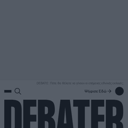
ΑΝΑΖΗΤΗΣΗ
DEBATE: Πότε θα θέλατε να γίνουν οι επόμενες εθνικές εκλογές;
Ψήφισε Εδώ