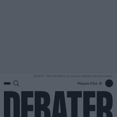
ΑΝΑΖΗΤΗΣΗ
DEBATE: Πότε θα θέλατε να γίνουν οι επόμενες εθνικές εκλογές;
Ψήφισε Εδώ