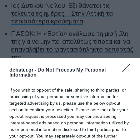
Ιός Δυτικού Νείλου: Έξι θάνατοι τις
τελευταίες ημέρες – Στην Αττική τα
περισσότερα κρούσματα
ΠΑΣΟΚ: Η «Εστία» ανάλωσε τη μισή ύλη
της για να μην πει απολύτως τίποτα και να
επαναλάβει το φαντασιόπληκτο ρεπορτάζ
της
Χανιά: Νεαρός Παλαιστίνιος κλείδωσε
debater.gr -
Do Not Process My Personal
Information
ανήλικη στο σπίτι του – Την έσωσαν οι
φωνές της
If you wish to opt-out of the sale, sharing to third parties, or
processing of your personal or sensitive information for
targeted advertising by us, please use the below opt-out
Ακολούθησε το debater.gr στο
Google News
section to confirm your selection. Please note that after your
και μάθετε πρώτοι όλες τις ειδήσεις
opt-out request is processed you may continue seeing
interest-based ads based on personal information utilized by
us or personal information disclosed to third parties prior to
Share
Tweet
your opt-out. You may separately opt-out of the further