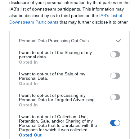
disclosure of your personal information by third parties on the
ΓΑΣΤΡΕΝΤΕΡΙΤΙΔΑ
ΝΟΣΟΚΟΜΕΙΟ ΑΤΤΙΚΟΝ
IAB’s list of downstream participants. This information may
also be disclosed by us to third parties on the
IAB’s List of
ΔΙΑΦΗΜΙΣΗ
Downstream Participants
that may further disclose it to other
third parties.
Please note that this website/app uses one or more Google
Personal Data Processing Opt Outs
services and may gather and store information including but
not limited to your visit or usage behaviour. You may click to
I want to opt-out of the Sharing of my
personal data.
grant or deny consent to Google and its third-party tags to
Opted In
use your data for below specified purposes in below Google
consent section.
I want to opt-out of the Sale of my
Personal Data.
Opted In
I want to opt-out of processing my
Personal Data for Targeted Advertising.
ΣΧΟΛΙΑ
Opted In
I want to opt-out of Collection, Use,
Retention, Sale, and/or Sharing of my
Personal Data that Is Unrelated with the
Purposes for which it was collected.
Opted Out