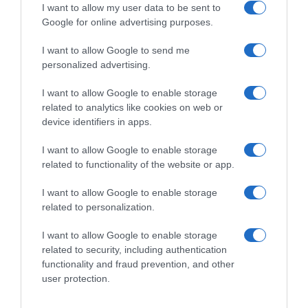
I want to allow my user data to be sent to
πρωτοβουλία
της Servier Hellas με
Google for online advertising purposes.
επίκεντρο τον ογκολογικό ασθενή
για την
I want to allow Google to send me
επιστροφή στην εργασία
personalized advertising.
I want to allow Google to enable storage
Μέσα από τη συζήτηση αναδείχθηκε ότι
η
related to analytics like cookies on web or
καινοτομία αποκτά πραγματική αξία όταν
device identifiers in apps.
μετατρέπεται σε ισότιμη πρόσβαση,
I want to allow Google to enable storage
υποστήριξη, φροντίδα και καλύτερη
related to functionality of the website or app.
ποιότητα ζωής.
Για τη Servier Hellas, το
“Moved by You: From Innovation to Care”
I want to allow Google to enable storage
related to personalization.
αποτυπώνει μια σταθερή δέσμευση: τη
δέσμευση στη θεραπευτική πρόοδο, ώστε να
I want to allow Google to enable storage
υπηρετούνται οι ανάγκες των ασθενών.
related to security, including authentication
functionality and fraud prevention, and other
user protection.
Προσθήκη ως προτεινόμενη
πηγή στην Google