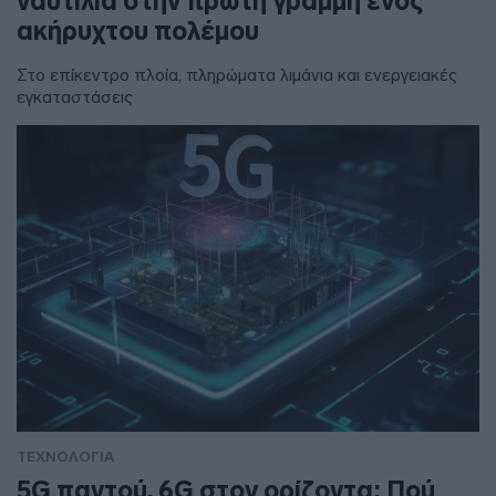
ναυτιλία στην πρώτη γραμμή ενός
ακήρυχτου πολέμου
Στο επίκεντρο πλοία, πληρώματα λιμάνια και ενεργειακές
εγκαταστάσεις
ΤΕΧΝΟΛΟΓΙΑ
5G παντού, 6G στον ορίζοντα: Πού