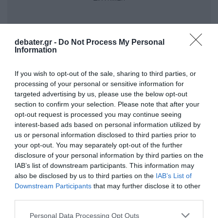
debater.gr -
Do Not Process My Personal
Information
If you wish to opt-out of the sale, sharing to third parties, or
processing of your personal or sensitive information for
targeted advertising by us, please use the below opt-out
section to confirm your selection. Please note that after your
opt-out request is processed you may continue seeing
H
Πανελλήνια Εκστρατεία
interest-based ads based on personal information utilized by
us or personal information disclosed to third parties prior to
Ευαισθητοποίησης για τις
your opt-out. You may separately opt-out of the further
Καρδιαγγειακές & Φλεβικές Παθήσεις
disclosure of your personal information by third parties on the
του Συλλόγου Πεταλούδα
«Φροντίζουμε
IAB’s list of downstream participants. This information may
also be disclosed by us to third parties on the
IAB’s List of
την καρδιά, στηρίζουμε τα βήματά
Downstream Participants
that may further disclose it to other
σας»
, με την ευγενική υποστήριξη της
third parties.
Servier Hellas
Please note that this website/app uses one or more Google
Personal Data Processing Opt Outs