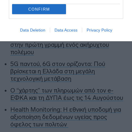
CONFIRM
Ειδήσεις σήμερα
Data Deletion
Data Access
Privacy Policy
Μαύρη Θάλασσα: Η εμπορική ναυτιλία
στην πρώτη γραμμή ενός ακήρυχτου
πολέμου
5G παντού, 6G στον ορίζοντα: Πού
βρίσκεται η Ελλάδα στη μεγάλη
τεχνολογική μετάβαση
Ο “χάρτης” των πληρωμών από τον e-
ΕΦΚΑ και τη ΔΥΠΑ έως τις 14 Αυγούστου
Health Monitoring: Η εθνική υποδομή για
αξιοποίηση δεδομένων υγείας προς
όφελος των πολιτών