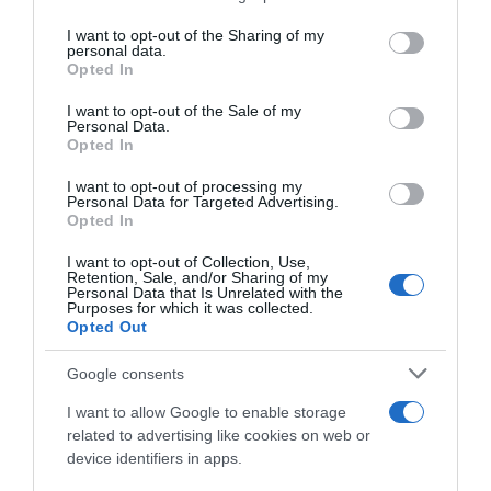
services and may gather and store information including but
H ξεχωριστή
πρωτοβουλία
not limited to your visit or usage behaviour. You may click to
I want to opt-out of the Sharing of my
personal data.
ευαισθητοποίησης
της Servier Hellas για
grant or deny consent to Google and its third-party tags to
Opted In
use your data for below specified purposes in below Google
τη σημασία της
πρόληψης,
μέσω μίας
consent section.
I want to opt-out of the Sale of my
ταινίας και ενός βιβλίου,
με τίτλο
«Μια
Personal Data.
γεύση από ζωή»
Opted In
I want to opt-out of processing my
Η
Χάρτα Προσήλωσης στην Αγωγή,
μία
Personal Data for Targeted Advertising.
Opted In
συμμαχία για τη βελτίωση της
προσήλωσης των ασθενών στη
I want to opt-out of Collection, Use,
Retention, Sale, and/or Sharing of my
θεραπευτική αγωγή
Personal Data that Is Unrelated with the
Purposes for which it was collected.
Opted Out
Η Νέα, Ανανεωμένη
Εκπαιδευτική
Πλατφόρμα
της Servier Hellas
Google consents
akolouthotinagogi.gr
για Ασθενείς με
I want to allow Google to enable storage
Χρόνια Νοσήματα
related to advertising like cookies on web or
device identifiers in apps.
Το πρόγραμμα
MyComeback@Work,
μία