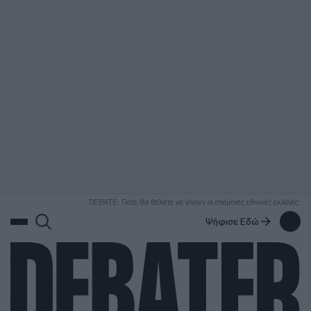
ΑΝΑΖΗΤΗΣΗ
DEBATE: Πότε θα θέλατε να γίνουν οι επόμενες εθνικές εκλογές;
Ψήφισε Εδώ