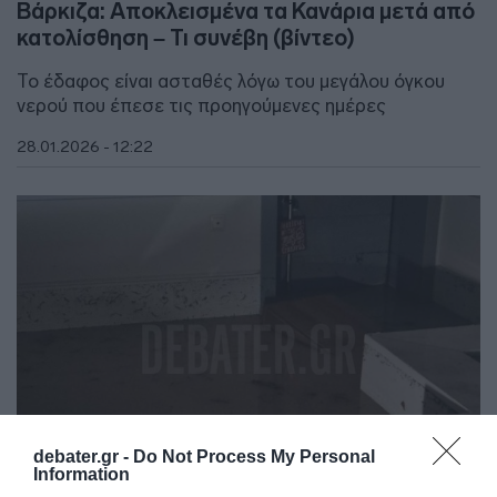
Βάρκιζα: Αποκλεισμένα τα Κανάρια μετά από
κατολίσθηση – Τι συνέβη (βίντεο)
Το έδαφος είναι ασταθές λόγω του μεγάλου όγκου
νερού που έπεσε τις προηγούμενες ημέρες
28.01.2026 - 12:22
debater.gr -
Do Not Process My Personal
Information