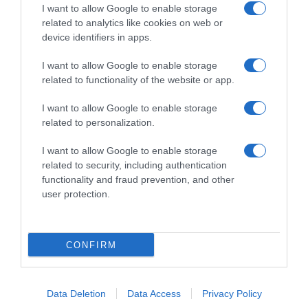
I want to allow Google to enable storage
related to analytics like cookies on web or
device identifiers in apps.
I want to allow Google to enable storage
related to functionality of the website or app.
ΕΛΛΑΔΑ
I want to allow Google to enable storage
Βρήκε φωτογραφία που επέπλεε στη
related to personalization.
θάλασσα, την ανήρτησε στο διαδίκτυο και
I want to allow Google to enable storage
βρήκε τον κάτοχο της (φωτογραφίες)
related to security, including authentication
functionality and fraud prevention, and other
Ιστορία από το 2004 που συγκινεί
user protection.
04.09.2025 - 13:57
CONFIRM
Data Deletion
Data Access
Privacy Policy