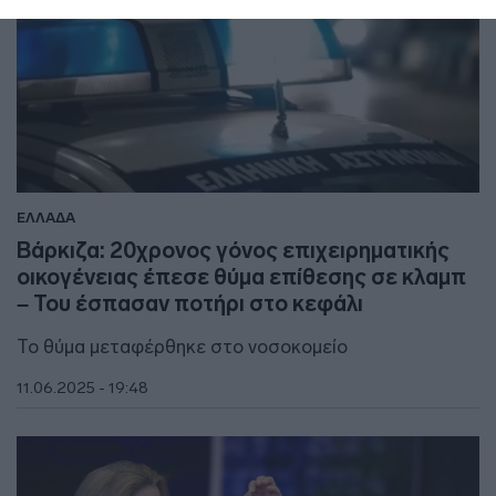
ΕΛΛΑΔΑ
Βάρκιζα: 20χρονος γόνος επιχειρηματικής
οικογένειας έπεσε θύμα επίθεσης σε κλαμπ
– Του έσπασαν ποτήρι στο κεφάλι
Το θύμα μεταφέρθηκε στο νοσοκομείο
11.06.2025 - 19:48