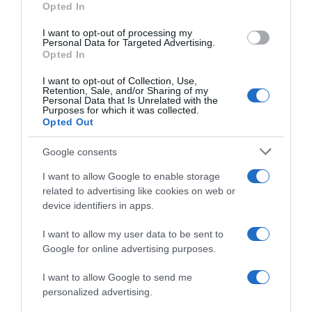
Opted In
I want to opt-out of processing my
Personal Data for Targeted Advertising.
Opted In
ΕΛΛΑΔΑ
I want to opt-out of Collection, Use,
Βάρκιζα: Αιματηρή συμπλοκή με μαχαίρια
Retention, Sale, and/or Sharing of my
Personal Data that Is Unrelated with the
μεταξύ ανηλίκων – 4 τραυματίες και 8
Purposes for which it was collected.
συλλήψεις
Opted Out
Άγνωστο γιατί οι δύο ομάδες νεαρών ήρθαν στα χέρια
Google consents
24.11.2025 - 07:09
I want to allow Google to enable storage
related to advertising like cookies on web or
device identifiers in apps.
I want to allow my user data to be sent to
Google for online advertising purposes.
I want to allow Google to send me
personalized advertising.