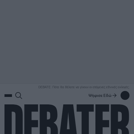
ΑΝΑΖΗΤΗΣΗ
DEBATE: Πότε θα θέλατε να γίνουν οι επόμενες εθνικές εκλογές;
Ψήφισε Εδώ