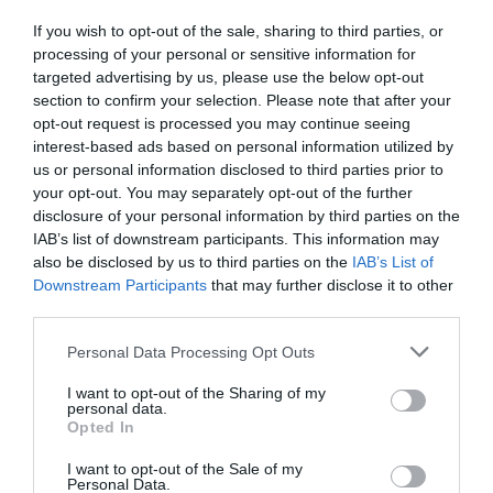
If you wish to opt-out of the sale, sharing to third parties, or
ΕΛΛΑΔΑ
processing of your personal or sensitive information for
Βάρκιζα: Αγανακτισμένοι οι κάτοικοι – “Με
targeted advertising by us, please use the below opt-out
λίγη βροχή πλημμυρίζουμε, πνίγηκε σκυλάκι
section to confirm your selection. Please note that after your
γειτόνισσας” (βίντεο)
opt-out request is processed you may continue seeing
interest-based ads based on personal information utilized by
"Πλημμύρισαν 150 σπίτια σπίτια και δεν άνοιξε
us or personal information disclosed to third parties prior to
ρουθούνι"
your opt-out. You may separately opt-out of the further
disclosure of your personal information by third parties on the
27.01.2026 - 09:58
IAB’s list of downstream participants. This information may
also be disclosed by us to third parties on the
IAB’s List of
Downstream Participants
that may further disclose it to other
third parties.
Please note that this website/app uses one or more Google
Personal Data Processing Opt Outs
services and may gather and store information including but
not limited to your visit or usage behaviour. You may click to
I want to opt-out of the Sharing of my
personal data.
grant or deny consent to Google and its third-party tags to
Opted In
use your data for below specified purposes in below Google
consent section.
I want to opt-out of the Sale of my
Personal Data.