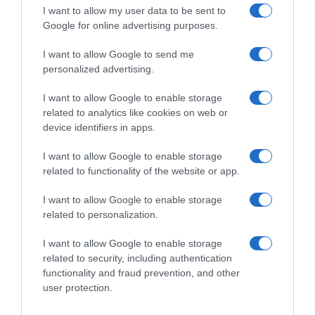
I want to allow my user data to be sent to
Google for online advertising purposes.
I want to allow Google to send me
personalized advertising.
I want to allow Google to enable storage
related to analytics like cookies on web or
device identifiers in apps.
I want to allow Google to enable storage
related to functionality of the website or app.
ΠΟΛΙΤΙΚΗ
I want to allow Google to enable storage
related to personalization.
Καλαφάτης: «Η ΝΔ βρίσκεται σταθερά στην
πρώτη γραμμή γιατί τηρεί έναν αξιακό
I want to allow Google to enable storage
κώδικα»
related to security, including authentication
functionality and fraud prevention, and other
Τι υπογράμμισε ο υφυπουργός Ανάπτυξης
user protection.
03.11.2025 - 22:14