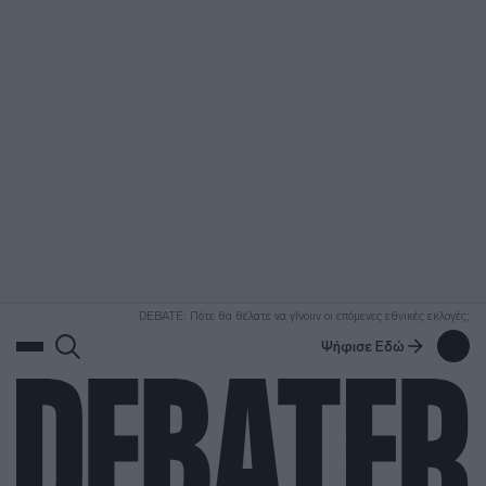
ΑΝΑΖΗΤΗΣΗ
DEBATE: Πότε θα θέλατε να γίνουν οι επόμενες εθνικές εκλογές;
Ψήφισε Εδώ