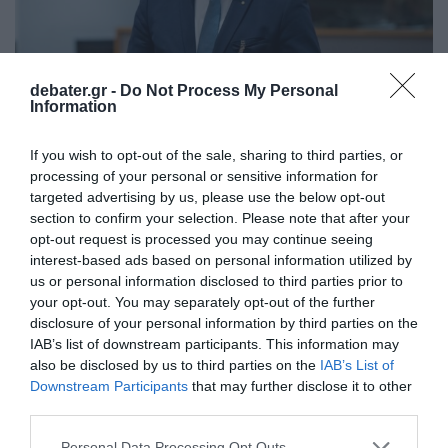
debater.gr -
Do Not Process My Personal
Information
If you wish to opt-out of the sale, sharing to third parties, or
ΠΟΛΙΤΙΚΗ
processing of your personal or sensitive information for
Καλαφάτης: «Φέρνουμε την τεχνολογία σε
targeted advertising by us, please use the below opt-out
άμεση επαφή με τις ανάγκες των πολιτών»
section to confirm your selection. Please note that after your
opt-out request is processed you may continue seeing
«Έχουμε καταφέρει να δημιουργήσουμε ένα δυναμικό
interest-based ads based on personal information utilized by
οικοσύστημα καινοτομίας»
us or personal information disclosed to third parties prior to
your opt-out. You may separately opt-out of the further
07.01.2026 - 18:07
disclosure of your personal information by third parties on the
IAB’s list of downstream participants. This information may
also be disclosed by us to third parties on the
IAB’s List of
Downstream Participants
that may further disclose it to other
third parties.
Please note that this website/app uses one or more Google
Personal Data Processing Opt Outs