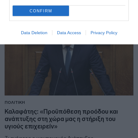
CONFIRM
Data Deletion
Data Access
Privacy Policy
ΠΟΛΙΤΙΚΗ
Καλαφάτης: «Προϋπόθεση προόδου και
ανάπτυξης στη χώρα μας η στήριξη του
υγιούς επιχειρείν»