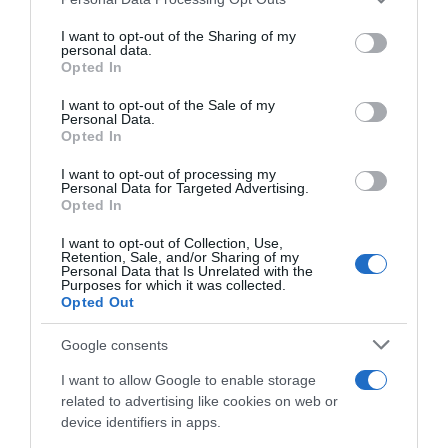
services and may gather and store information including but
not limited to your visit or usage behaviour. You may click to
I want to opt-out of the Sharing of my
personal data.
grant or deny consent to Google and its third-party tags to
Opted In
use your data for below specified purposes in below Google
consent section.
I want to opt-out of the Sale of my
Personal Data.
Opted In
I want to opt-out of processing my
Personal Data for Targeted Advertising.
Opted In
ΠΟΛΙΤΙΚΗ
Καλαφάτης: «Η Ελλάδα τοποθετείται
I want to opt-out of Collection, Use,
Retention, Sale, and/or Sharing of my
δυναμικά στον ευρωπαϊκό χάρτη της
Personal Data that Is Unrelated with the
Purposes for which it was collected.
καινοτομίας»
Opted Out
«Η έρευνα και η καινοτομία γίνονται κινητήριες
Google consents
δυνάμεις της ανάπτυξης»
I want to allow Google to enable storage
23.11.2025 - 16:12
related to advertising like cookies on web or
device identifiers in apps.