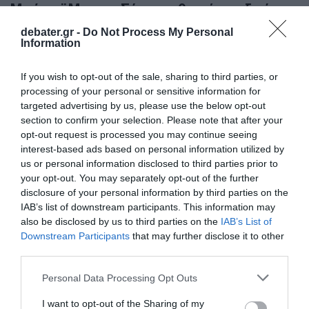
Μπόνταϊ Μπιτς – Σύντομα θα πάρει εξιτήριο
debater.gr -
Do Not Process My Personal
Τι λένε οι γιατροί που τον παρακολουθούν
Information
24.12.2025 - 23:41
If you wish to opt-out of the sale, sharing to third parties, or
processing of your personal or sensitive information for
targeted advertising by us, please use the below opt-out
section to confirm your selection. Please note that after your
opt-out request is processed you may continue seeing
interest-based ads based on personal information utilized by
us or personal information disclosed to third parties prior to
your opt-out. You may separately opt-out of the further
disclosure of your personal information by third parties on the
IAB’s list of downstream participants. This information may
also be disclosed by us to third parties on the
IAB’s List of
Downstream Participants
that may further disclose it to other
third parties.
Please note that this website/app uses one or more Google
Personal Data Processing Opt Outs
services and may gather and store information including but
ΔΙΕΘΝΗ
not limited to your visit or usage behaviour. You may click to
I want to opt-out of the Sharing of my