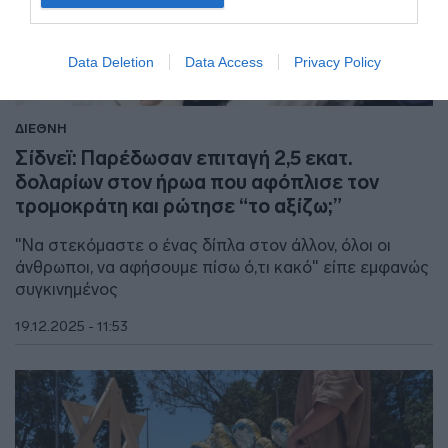
Data Deletion
Data Access
Privacy Policy
ΔΙΕΘΝΗ
Σίδνεϊ: Παρέδωσαν επιταγή 2,5 εκατ.
δολαρίων στον ήρωα που αφόπλισε τον
τρομοκράτη και ρώτησε “το αξίζω;”
"Να στεκόμαστε ο ένας δίπλα στον άλλον, όλοι οι
άνθρωποι, να αφήσουμε πίσω ό,τι κακό" είπε εμφανώς
συγκινημένος
19.12.2025 - 11:53