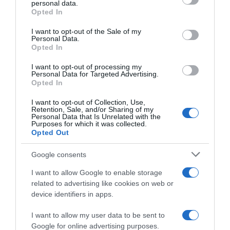
personal data.
Στην Αυστραλία είχαν εκπαιδευτεί οι
grant or deny consent to Google and its third-party tags to
Opted In
use your data for below specified purposes in below Google
μακελάρηδες της παραλίας Μπόνταϊ – Είχαν
consent section.
κάνει “πρόβα” λίγες μέρες πριν την επίθεση
I want to opt-out of the Sale of my
Personal Data.
Opted In
Είχαν και αυτοσχέδιους εκρηκτικούς μηχανισμούς σε
όχημα
I want to opt-out of processing my
Personal Data for Targeted Advertising.
22.12.2025 - 08:26
Opted In
I want to opt-out of Collection, Use,
Retention, Sale, and/or Sharing of my
Personal Data that Is Unrelated with the
Purposes for which it was collected.
Opted Out
Google consents
I want to allow Google to enable storage
related to advertising like cookies on web or
device identifiers in apps.
I want to allow my user data to be sent to
Google for online advertising purposes.