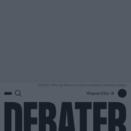
ΑΝΑΖΗΤΗΣΗ
DEBATE: Πότε θα θέλατε να γίνουν οι επόμενες εθνικές εκλογές;
Ψήφισε Εδώ