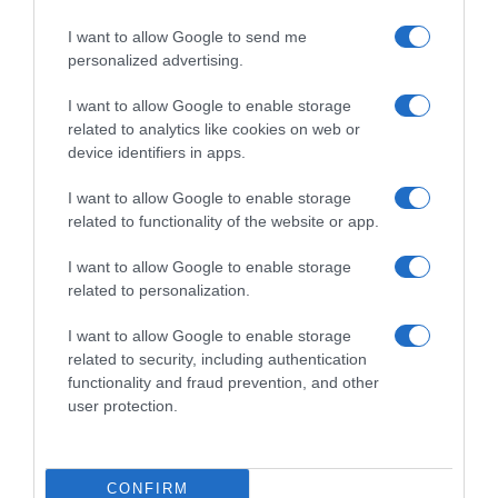
I want to allow Google to send me
personalized advertising.
ΔΙΕΘΝΗ
Αυστραλία: Αποδοκιμασίες κατά του
I want to allow Google to enable storage
πρωθυπουργού στις εκδηλώσεις μνήμης για
related to analytics like cookies on web or
τα θύματα της επίθεσης στην παραλία
device identifiers in apps.
Μποντάι
I want to allow Google to enable storage
Μια εβδομάδα μετά το μακελειό
related to functionality of the website or app.
21.12.2025 - 16:54
I want to allow Google to enable storage
related to personalization.
I want to allow Google to enable storage
related to security, including authentication
functionality and fraud prevention, and other
user protection.
CONFIRM