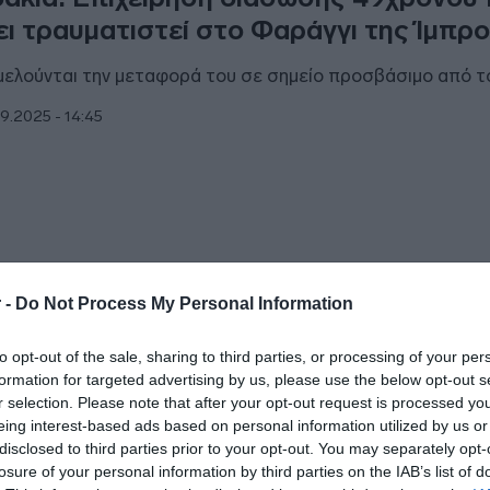
ει τραυματιστεί στο Φαράγγι της Ίμπρ
μελούνται την μεταφορά του σε σημείο προσβάσιμο από 
9.2025 - 14:45
ΑΔΑ
 -
Do Not Process My Personal Information
νιά: Επιχείρηση διάσωσης για τουρίστ
to opt-out of the sale, sharing to third parties, or processing of your per
ό την Αυστρία
formation for targeted advertising by us, please use the below opt-out s
r selection. Please note that after your opt-out request is processed y
υματίστηκε στο πόδι
eing interest-based ads based on personal information utilized by us or
disclosed to third parties prior to your opt-out. You may separately opt-
6.2025 - 16:53
losure of your personal information by third parties on the IAB’s list of