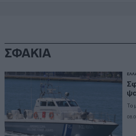
ΣΦΑΚΙΑ
ΕΛΛ
Σφ
ψα
Το 
08.0