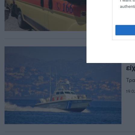
authenti
ΕΛΛ
Σφ
εί
Τρα
19.0