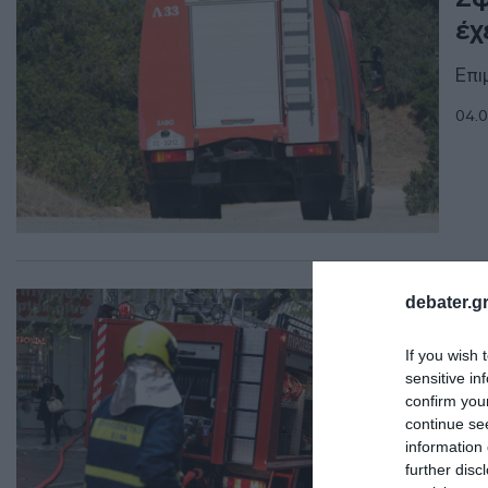
έχ
Επι
04.0
ΕΛΛ
debater.gr
Χα
If you wish 
απ
sensitive in
confirm you
Τρα
continue se
information 
01.0
further disc