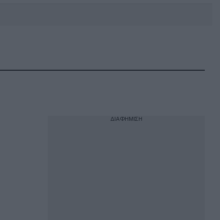
DEBATE: Πότε θα θέλατε να
γίνουν οι επόμενες εθνικές
εκλογές;
ΔΙΑΦΗΜΙΣΗ
ς
υ