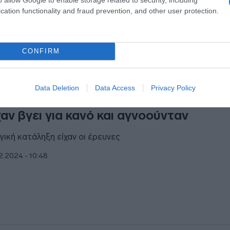
cation functionality and fraud prevention, and other user protection.
CONFIRM
ΑΔΑ
Data Deletion
Data Access
Privacy Policy
ακιά: Νεκροί βρέθηκαν οι δύο φίλοι πο
χαν βγει για κανό και αγνοούνταν
γική κατάληξη είχαν οι έρευνες
2.2024 - 10:48