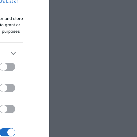
B’s List of
er and store
to grant or
ed purposes
 από