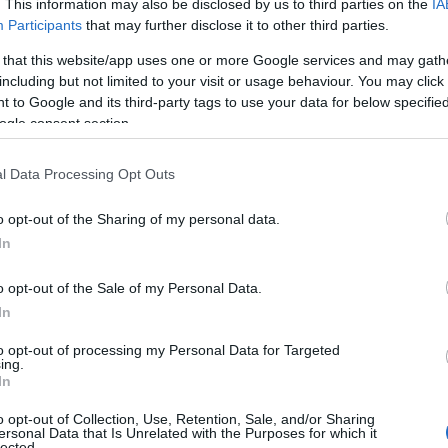
. This information may also be disclosed by us to third parties on the
IA
Participants
that may further disclose it to other third parties.
 that this website/app uses one or more Google services and may gath
including but not limited to your visit or usage behaviour. You may click 
 to Google and its third-party tags to use your data for below specifi
ogle consent section.
ΑΔΑ
ακιά: Οριοθετήθηκε η φωτιά που καίει
l Data Processing Opt Outs
ν Κυριακή σε δύσβατη περιοχή
o opt-out of the Sharing of my personal data.
εχίζεται πάντως η μάχη με τις φλόγες
In
2.2025 - 11:00
o opt-out of the Sale of my Personal Data.
In
to opt-out of processing my Personal Data for Targeted
ing.
In
o opt-out of Collection, Use, Retention, Sale, and/or Sharing
ersonal Data that Is Unrelated with the Purposes for which it
ΑΔΑ
lected.