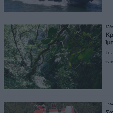
ΕΛΛ
Κρ
Ίμ
Συν
15.0
ΕΛΛ
Σφ