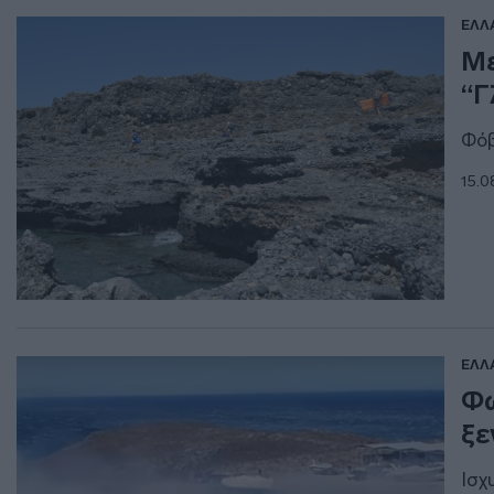
ΕΛΛ
Με
“Γ
Φόβ
15.0
ΕΛΛ
Φω
ξε
Ισχ