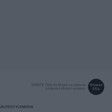
Ψήφισε
DEBATE: Πότε θα θέλατε να γίνουν οι
επόμενες εθνικές εκλογές;
Εδώ
ΚΑ
LIFESTYLE
MEDIA