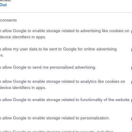
Out
τιά σε δύσβατο σημείο στα Σφακιά
αγερμός στην Πυροσβεστική
consents
o allow Google to enable storage related to advertising like cookies on
2.2025 - 17:30
evice identifiers in apps.
o allow my user data to be sent to Google for online advertising
s.
to allow Google to send me personalized advertising.
o allow Google to enable storage related to analytics like cookies on
evice identifiers in apps.
ΑΔΑ
νιά: Τραγωδία με νεκρό εργάτη στα Σφ
o allow Google to enable storage related to functionality of the website
εσε στο κενό από ταράτσα
o allow Google to enable storage related to personalization.
αζόταν ως ηλεκτρολόγος
9.2024 - 14:12
o allow Google to enable storage related to security, including