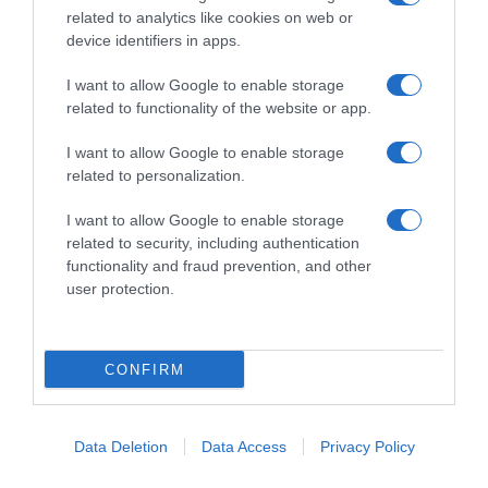
related to analytics like cookies on web or
device identifiers in apps.
I want to allow Google to enable storage
related to functionality of the website or app.
I want to allow Google to enable storage
ΟΙΚΟΝΟΜΙΑ
related to personalization.
Ο «χάρτης» των πληρωμών από τον e-ΕΦΚΑ
και τη ΔΥΠΑ έως τις 5 Δεκεμβρίου
I want to allow Google to enable storage
related to security, including authentication
Συνολικά 81.760.000,00 ευρώ θα καταβληθούν σε
functionality and fraud prevention, and other
94.230 δικαιούχους
user protection.
29.11.2025 - 15:00
CONFIRM
Data Deletion
Data Access
Privacy Policy