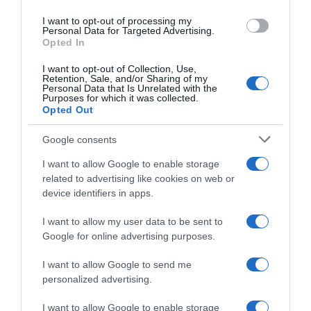
I want to opt-out of processing my
Personal Data for Targeted Advertising.
Opted In
ΟΙΚΟΝΟΜΙΑ
I want to opt-out of Collection, Use,
Retention, Sale, and/or Sharing of my
ΥΠΑΑΤ: Οι πληρωμές προς τους αγρότες
Personal Data that Is Unrelated with the
Purposes for which it was collected.
εφέτος θα φτάσουν 3,7 δισ. ευρώ
Opted Out
«Η Ελλάδα δεν θα χάσει ούτε ένα ευρώ από τις
Google consents
αγροτικές επιδοτήσεις»
I want to allow Google to enable storage
03.12.2025 - 15:06
related to advertising like cookies on web or
device identifiers in apps.
I want to allow my user data to be sent to
Google for online advertising purposes.
I want to allow Google to send me
personalized advertising.
I want to allow Google to enable storage