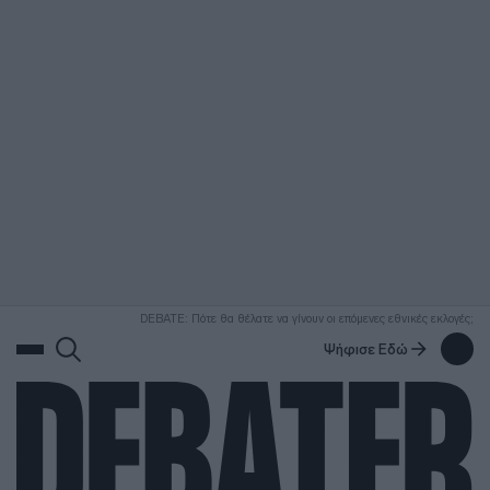
ΑΝΑΖΗΤΗΣΗ
DEBATE: Πότε θα θέλατε να γίνουν οι επόμενες εθνικές εκλογές;
Ψήφισε Εδώ