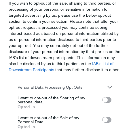
If you wish to opt-out of the sale, sharing to third parties, or
ΟΙΚΟΝΟΜΙΑ
processing of your personal or sensitive information for
Ο χάρτης πληρωμών και ελαφρύνσεων για το
targeted advertising by us, please use the below opt-out
section to confirm your selection. Please note that after your
2026: Τι να περιμένουν αγρότες,
opt-out request is processed you may continue seeing
συνταξιούχοι, ενοικιαστές, ιδιοκτήτες και
interest-based ads based on personal information utilized by
μισθωτοί
us or personal information disclosed to third parties prior to
your opt-out. You may separately opt-out of the further
Μετά την ψήφιση του Προϋπολογισμού
disclosure of your personal information by third parties on the
IAB’s list of downstream participants. This information may
20.12.2025 - 08:48
also be disclosed by us to third parties on the
IAB’s List of
Downstream Participants
that may further disclose it to other
third parties.
Please note that this website/app uses one or more Google
Personal Data Processing Opt Outs
services and may gather and store information including but
not limited to your visit or usage behaviour. You may click to
I want to opt-out of the Sharing of my
personal data.
grant or deny consent to Google and its third-party tags to
Opted In
use your data for below specified purposes in below Google
consent section.
I want to opt-out of the Sale of my
Personal Data.
Opted In