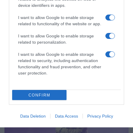
device identifiers in apps.
ΕΛΛΑΔΑ
I want to allow Google to enable storage
Η Airbnb χρηματοδοτεί την ανάπλαση του
related to functionality of the website or app.
Λόφου του Λυκαβηττού
I want to allow Google to enable storage
related to personalization.
Δούκας: "Με τη συνεργασία αυτή κάνουμε ένα ακόμη
βήμα για τη βελτίωση της πρόσβασης στον Λόφο"
I want to allow Google to enable storage
related to security, including authentication
18.11.2025 - 12:40
functionality and fraud prevention, and other
user protection.
CONFIRM
Data Deletion
Data Access
Privacy Policy