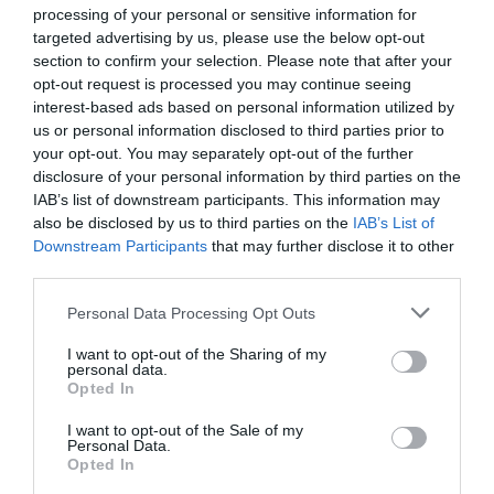
25η Μαρτίου: 21 κανονιοβολισμοί στον
processing of your personal or sensitive information for
Λυκαβηττό – Εντυπωσιακές εικόνες
targeted advertising by us, please use the below opt-out
section to confirm your selection. Please note that after your
Τμήματα μουσικής των Ενόπλων Δυνάμεων και των
opt-out request is processed you may continue seeing
Σωμάτων Ασφαλείας απέδωσαν τον Εωθινό
interest-based ads based on personal information utilized by
us or personal information disclosed to third parties prior to
25.03.2026 - 11:49
your opt-out. You may separately opt-out of the further
disclosure of your personal information by third parties on the
IAB’s list of downstream participants. This information may
also be disclosed by us to third parties on the
IAB’s List of
Downstream Participants
that may further disclose it to other
third parties.
Please note that this website/app uses one or more Google
Personal Data Processing Opt Outs
services and may gather and store information including but
not limited to your visit or usage behaviour. You may click to
I want to opt-out of the Sharing of my
personal data.
grant or deny consent to Google and its third-party tags to
Opted In
use your data for below specified purposes in below Google
consent section.
I want to opt-out of the Sale of my
Personal Data.
Opted In