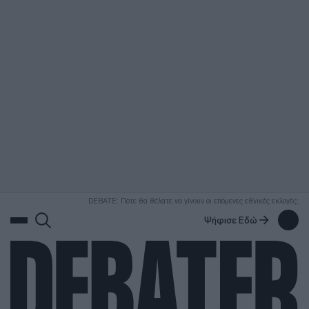
ΑΝΑΖΗΤΗΣΗ
DEBATE: Πότε θα θέλατε να γίνουν οι επόμενες εθνικές εκλογές;
Ψήφισε Εδώ