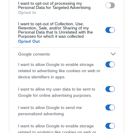
I want to opt-out of processing my
Personal Data for Targeted Advertising.
ΕΛΛΑΔΑ
Opted In
Λυκαβηττός: Οδηγός… Fast & Furious έκανε
ντριφτ – Βίντεο ντοκουμέντο του DEBATER
I want to opt-out of Collection, Use,
Retention, Sale, and/or Sharing of my
Personal Data that Is Unrelated with the
Του επιβλήθηκε πρόστιμο ύψους 2.000 ευρώ
Purposes for which it was collected.
Opted Out
20.03.2026 - 18:25
Google consents
I want to allow Google to enable storage
related to advertising like cookies on web or
device identifiers in apps.
I want to allow my user data to be sent to
Google for online advertising purposes.
I want to allow Google to send me
personalized advertising.
I want to allow Google to enable storage
related to analytics like cookies on web or