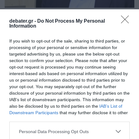
ΠΟΛΙΤΙΚΗ
debater.gr -
Do Not Process My Personal
Ζαχαριάδης: Ο Λαζαρίδης έχει το θράσος να
Information
κατηγορεί τους αριστερούς ως
«τεμπέληδες»
If you wish to opt-out of the sale, sharing to third parties, or
processing of your personal or sensitive information for
«Τέτοιες χυδαίες επιθέσεις και χαρακτηρισμοί
targeted advertising by us, please use the below opt-out
δείχνουν αδυναμία»
section to confirm your selection. Please note that after your
opt-out request is processed you may continue seeing
14.04.2026 - 15:53
interest-based ads based on personal information utilized by
us or personal information disclosed to third parties prior to
your opt-out. You may separately opt-out of the further
disclosure of your personal information by third parties on the
IAB’s list of downstream participants. This information may
also be disclosed by us to third parties on the
IAB’s List of
Downstream Participants
that may further disclose it to other
third parties.
Please note that this website/app uses one or more Google
Personal Data Processing Opt Outs
services and may gather and store information including but