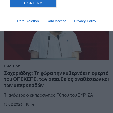
CONFIRM
Data Deletion
Data Access
Privacy Policy
ΠΟΛΙΤΙΚΗ
Ζαχαριάδης: Τη χώρα την κυβερνάει η ομερτά
του ΟΠΕΚΕΠΕ, των απευθείας αναθέσεων και
των υπερκερδών
Τι ανέφερε ο εκπρόσωπος Τύπου του ΣΥΡΙΖΑ
18.02.2026 - 19:14