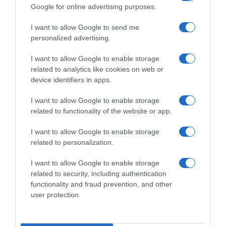
Google for online advertising purposes.
I want to allow Google to send me
personalized advertising.
I want to allow Google to enable storage
related to analytics like cookies on web or
device identifiers in apps.
ΠΟΛΙΤΙΚΗ
I want to allow Google to enable storage
Ζαχαριάδης για Ισπανία: “Μια τέτοια
related to functionality of the website or app.
υπερήφανη ηγεσία έχουν ανάγκη και η
I want to allow Google to enable storage
Ελλάδα και η Ευρώπη”
related to personalization.
"Αυτοί που θα καταλήξουν μόνοι, είναι αυτοί που
I want to allow Google to enable storage
υπερασπίζονται όσα δεν είναι προς υπεράσπιση"
related to security, including authentication
09.03.2026 - 12:53
functionality and fraud prevention, and other
user protection.