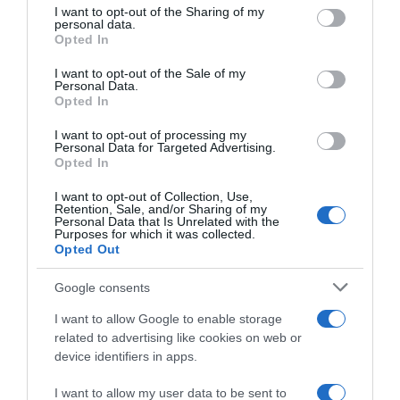
not limited to your visit or usage behaviour. You may click to
I want to opt-out of the Sharing of my
personal data.
grant or deny consent to Google and its third-party tags to
Opted In
use your data for below specified purposes in below Google
consent section.
I want to opt-out of the Sale of my
Personal Data.
Opted In
ΠΟΛΙΤΙΚΗ
ΣΥΡΙΖΑ για παραιτήσεις υπουργών: “Το ψάρι
I want to opt-out of processing my
Personal Data for Targeted Advertising.
βρωμάει από το κεφάλι – Η πολιτική ευθύνη
Opted In
είναι στον ίδιο τον κ. Μητσοτάκη”
I want to opt-out of Collection, Use,
Retention, Sale, and/or Sharing of my
"Σε αυτές τις περιπτώσεις τη λύση τη δίνει η κάλπη
Personal Data that Is Unrelated with the
και ο λαός"
Purposes for which it was collected.
Opted Out
03.04.2026 - 12:32
Google consents
I want to allow Google to enable storage
related to advertising like cookies on web or
device identifiers in apps.
I want to allow my user data to be sent to