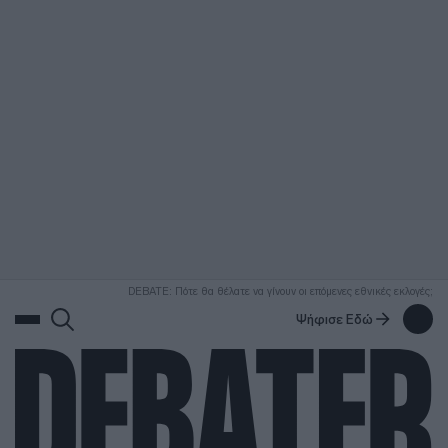
ΑΝΑΖΗΤΗΣΗ
DEBATE: Πότε θα θέλατε να γίνουν οι επόμενες εθνικές εκλογές;
Ψήφισε Εδώ