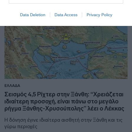
Data Deletion
Data Access
Privacy Policy
ΕΛΛΑΔΑ
Σεισμός 4,5 Ρίχτερ στην Ξάνθη: “Χρειάζεται
ιδιαίτερη προσοχή, είναι πάνω στο μεγάλο
ρήγμα Ξάνθης-Χρυσούπολης” λέει ο Λέκκας
Η δόνηση έγινε ιδιαίτερα αισθητή στην Ξάνθη και τις
γύρω περιοχές