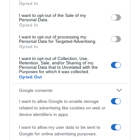
grant or deny consent to Google and its third-party tags to
Opted In
use your data for below specified purposes in below Google
consent section.
I want to opt-out of the Sale of my
Personal Data.
Opted In
I want to opt-out of processing my
Personal Data for Targeted Advertising.
Opted In
I want to opt-out of Collection, Use,
ΕΛΛΑΔΑ
Retention, Sale, and/or Sharing of my
Personal Data that Is Unrelated with the
Γιατί η Αττική κινδυνεύει από λειψυδρία παρά
Purposes for which it was collected.
τις έντονες βροχοπτώσεις – Πώς εξηγεί ο
Opted Out
Λέκκας το παράδοξο
Google consents
Σε κατάσταση έκτακτης ανάγκης η περιοχή
I want to allow Google to enable storage
related to advertising like cookies on web or
03.12.2025 - 13:34
device identifiers in apps.
I want to allow my user data to be sent to
Google for online advertising purposes.