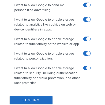
I want to allow Google to send me
personalized advertising.
I want to allow Google to enable storage
related to analytics like cookies on web or
device identifiers in apps.
I want to allow Google to enable storage
related to functionality of the website or app.
I want to allow Google to enable storage
ΕΛΛΑΔΑ
related to personalization.
Λέκκας για σεισμό στη Σκύρο: «Δεν υπάρχει
I want to allow Google to enable storage
λόγος ανησυχίας»
related to security, including authentication
functionality and fraud prevention, and other
Τι ανέφερε ο πρόεδρος του ΟΑΣΠ και καθηγητής
user protection.
Γεωλογίας
17.11.2025 - 23:41
CONFIRM