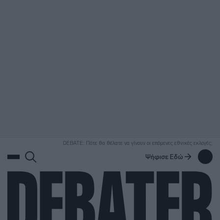
ΑΝΑΖΗΤΗΣΗ
DEBATE: Πότε θα θέλατε να γίνουν οι επόμενες εθνικές εκλογές;
Ψήφισε Εδώ