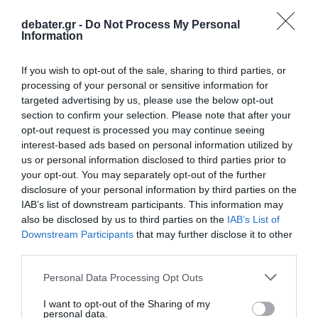
debater.gr -
Do Not Process My Personal
Information
If you wish to opt-out of the sale, sharing to third parties, or
processing of your personal or sensitive information for
ΕΛΛΑΔΑ
targeted advertising by us, please use the below opt-out
Γιατί η κακοκαιρία “χτύπησε” τόσο σφοδρά
section to confirm your selection. Please note that after your
την Άνω Γλυφάδα – Ο Λέκκας εξηγεί τι
opt-out request is processed you may continue seeing
έφταιξε
interest-based ads based on personal information utilized by
us or personal information disclosed to third parties prior to
"Η ανάπτυξη των ακριβών περιοχών έγινε χωρίς τις
your opt-out. You may separately opt-out of the further
απαιτούμενες μελέτες"
disclosure of your personal information by third parties on the
IAB’s list of downstream participants. This information may
22.01.2026 - 08:07
also be disclosed by us to third parties on the
IAB’s List of
Downstream Participants
that may further disclose it to other
third parties.
Please note that this website/app uses one or more Google
Personal Data Processing Opt Outs
services and may gather and store information including but
not limited to your visit or usage behaviour. You may click to
I want to opt-out of the Sharing of my
personal data.