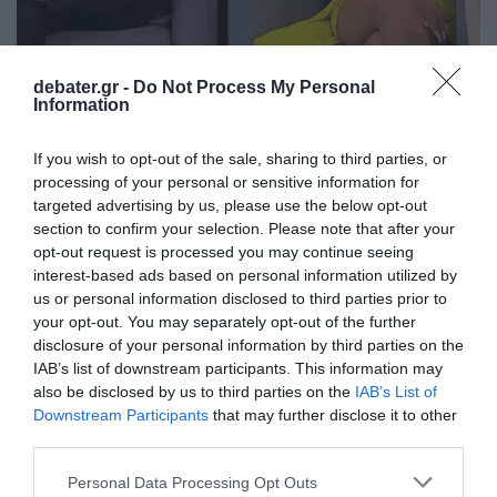
LIFESTYLE
debater.gr -
Do Not Process My Personal
Information
Βασίλης Λαζαρίδης: To ξέσπασμα του γιου
της Πόπης Μαλλιωτάκη – «Είναι γελοία όσα
If you wish to opt-out of the sale, sharing to third parties, or
παρακολουθώ τις τελευταίες ώρες» (Βίντεο)
processing of your personal or sensitive information for
targeted advertising by us, please use the below opt-out
Η αιχμηρή τοποθέτηση
section to confirm your selection. Please note that after your
opt-out request is processed you may continue seeing
19.03.2026 - 21:06
interest-based ads based on personal information utilized by
us or personal information disclosed to third parties prior to
your opt-out. You may separately opt-out of the further
disclosure of your personal information by third parties on the
IAB’s list of downstream participants. This information may
also be disclosed by us to third parties on the
IAB’s List of
Downstream Participants
that may further disclose it to other
third parties.
Please note that this website/app uses one or more Google
Personal Data Processing Opt Outs