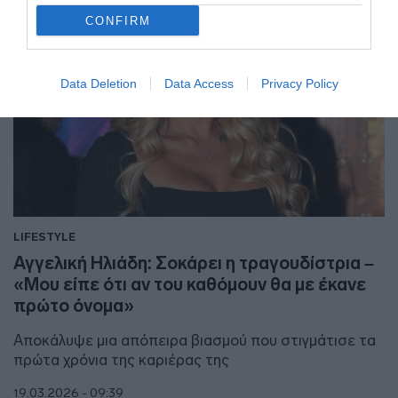
CONFIRM
Data Deletion
Data Access
Privacy Policy
LIFESTYLE
Αγγελική Ηλιάδη: Σοκάρει η τραγουδίστρια –
«Μου είπε ότι αν του καθόμουν θα με έκανε
πρώτο όνομα»
Αποκάλυψε μια απόπειρα βιασμού που στιγμάτισε τα
πρώτα χρόνια της καριέρας της
19.03.2026 - 09:39