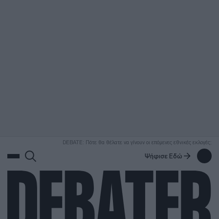
ΑΝΑΖΗΤΗΣΗ
DEBATE: Πότε θα θέλατε να γίνουν οι επόμενες εθνικές εκλογές;
Ψήφισε Εδώ