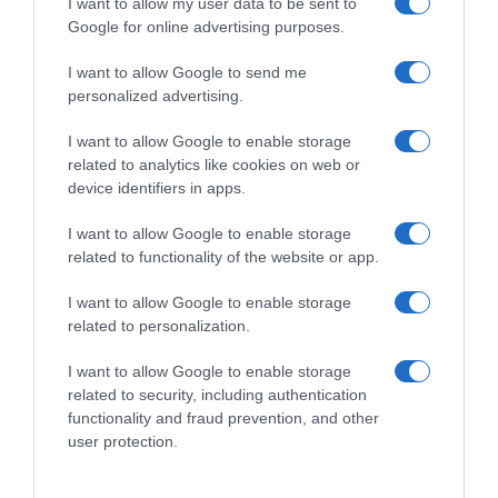
I want to allow my user data to be sent to
Google for online advertising purposes.
I want to allow Google to send me
personalized advertising.
I want to allow Google to enable storage
related to analytics like cookies on web or
device identifiers in apps.
LIFESTYLE
I want to allow Google to enable storage
Μαλλιωτάκη για Ηλιάδη: «Δεν μπορώ να πω
related to functionality of the website or app.
αν τις έτρωγε ή δεν τις έτρωγε – Εγώ ξύλο
δεν θα ανεχόμουν»
I want to allow Google to enable storage
related to personalization.
«Έχει δίκιο ότι ο Μπάμπης Λαζαρίδης ήταν δύσκολος
άνθρωπος» είπε επίσης
I want to allow Google to enable storage
related to security, including authentication
19.03.2026 - 10:28
functionality and fraud prevention, and other
user protection.