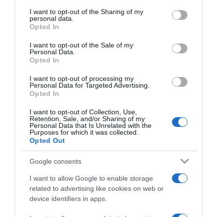
services and may gather and store information including but
not limited to your visit or usage behaviour. You may click to
I want to opt-out of the Sharing of my
personal data.
grant or deny consent to Google and its third-party tags to
Opted In
use your data for below specified purposes in below Google
consent section.
I want to opt-out of the Sale of my
Personal Data.
Opted In
LIFESTYLE
Αγγελική Ηλιάδη: Η αδελφή του Μπάμπη
I want to opt-out of processing my
Λαζαρίδη καταθέτει μήνυση και αγωγή
Personal Data for Targeted Advertising.
Opted In
εναντίον της
I want to opt-out of Collection, Use,
Μετά τις δηλώσεις της ότι δέχθηκε σωματική
Retention, Sale, and/or Sharing of my
Personal Data that Is Unrelated with the
κακοποίηση από τον επιχειρηματία
Purposes for which it was collected.
Opted Out
19.03.2026 - 12:05
Google consents
I want to allow Google to enable storage
related to advertising like cookies on web or
device identifiers in apps.