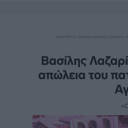
DEBATER.GR
/
ΕΛΛΑΔΑ
/
ΒΑΣΊΛΗΣ ΛΑΖΑΡΊΔΗΣ: 
Βασίλης Λαζαρί
απώλεια του πα
Αγ
«Ο