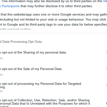
. This information may also be disclosed by us to third parties on the
IA
Participants
that may further disclose it to other third parties.
ΙΑΦΗΜΙΣΗ
 that this website/app uses one or more Google services and may gath
including but not limited to your visit or usage behaviour. You may click 
 to Google and its third-party tags to use your data for below specifi
ogle consent section.
l Data Processing Opt Outs
o opt-out of the Sharing of my personal data.
In
o opt-out of the Sale of my Personal Data.
In
λη αγάπη και θαυμασμό για τον πατέρα
αιρετικό άνθρωπο, ενώ υπογράμμισε ότι
to opt-out of processing my Personal Data for Targeted
ing.
άπη, κυρίως από τη μητέρα του, με την
In
o opt-out of Collection, Use, Retention, Sale, and/or Sharing
ersonal Data that Is Unrelated with the Purposes for which it
lected.