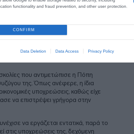
cation functionality and fraud prevention, and other user protection.
CONFIRM
Data Deletion
Data Access
Privacy Policy
 θάνατο
υσκολίες που αντιμετώπισε η Πόπη
υζύγου της. Όπως ανέφερε, η ίδια
οικονομικές υποχρεώσεις, καθώς είχε
κασε να επιστρέψει γρήγορα στην
υνέχισε να εργάζεται εντατικά, παρά το
εί στις υποχρεώσεις της, δεχόμενη