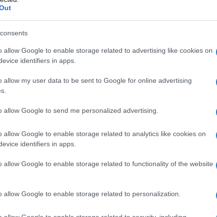
Out
αι η δύσκολη διαχείριση
consents
ι στη στιγμή που έμαθε για τον θάνατο
o allow Google to enable storage related to advertising like cookies on
τώ ετών. Όπως αποκάλυψε, η μητέρα του,
evice identifiers in apps.
ου ανακοίνωσε η ίδια το γεγονός.
o allow my user data to be sent to Google for online advertising
s.
αρό της ηλικίας του, είχε ήδη διαισθανθεί
 τη συναισθηματική του κατάρρευση τις
to allow Google to send me personalized advertising.
ότι βίωσε έντονα το πένθος μόνος του,
o allow Google to enable storage related to analytics like cookies on
evice identifiers in apps.
o allow Google to enable storage related to functionality of the website
o allow Google to enable storage related to personalization.
o allow Google to enable storage related to security, including