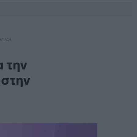
DEBATE: Πότε θα θέλατε να
γίνουν οι επόμενες εθνικές
εκλογές;
ΗΛΙΆΔΗ
α την
 στην