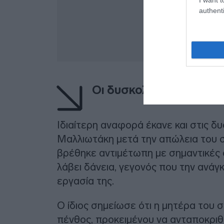
authenti
Οι δυσκολίες μετά τον
Ιδιαίτερη αναφορά έκανε και στις δ
Μαλλιωτάκη μετά την απώλεια του σ
βρέθηκε αντιμέτωπη με σημαντικές 
λάβει δάνεια, γεγονός που την ανάγ
εργασία της.
Ο ίδιος σημείωσε ότι η μητέρα του σ
πένθος, προκειμένου να ανταποκριθ