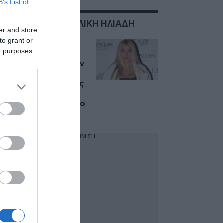
B’s List of
ΣΧΕΤΙΚΑ ΜΕ:ΑΓΓΕΛΙΚΗ ΗΛΙΑΔΗ
er and store
to grant or
Αγγελική Ηλιάδη:
ed purposes
«Μετά την
εξομολόγηση για την
κακοποίηση με
προσέγγισαν πολλές
γυναίκες, δεν
περίμενα να γίνει όλο
αυτό»
ΔΙΑΦΗΜΙΣΗ