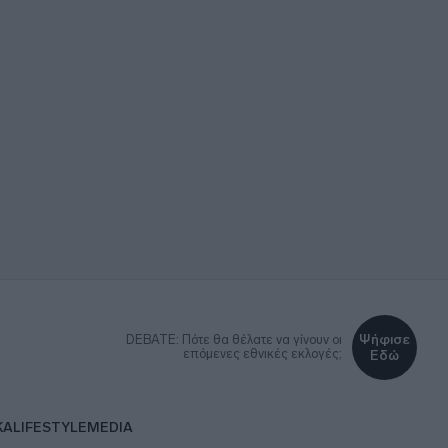
Ψήφισε
DEBATE: Πότε θα θέλατε να γίνουν οι
επόμενες εθνικές εκλογές;
Εδώ
ΚΑ
LIFESTYLE
MEDIA