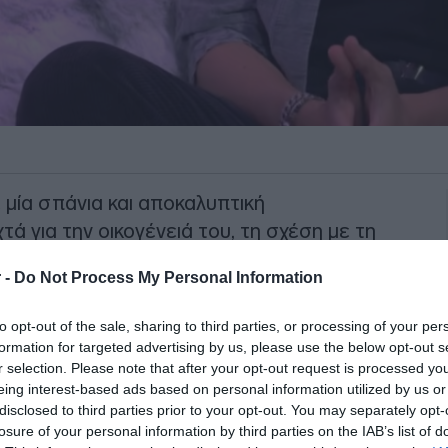
ία σπάνια και αποκαλυπτική
τά για την οικογένειά του, τη σχέση με τη
λά και την απώλεια του πατέρα του
 -
Do Not Process My Personal Information
ικία.
to opt-out of the sale, sharing to third parties, or processing of your per
edtime Stories, ο ίδιος περιέγραψε με
formation for targeted advertising by us, please use the below opt-out s
σχέση των γονιών του, επισημαίνοντας
r selection. Please note that after your opt-out request is processed y
ι, δεν προχώρησαν ποτέ σε επίσημο
eing interest-based ads based on personal information utilized by us or
disclosed to third parties prior to your opt-out. You may separately opt-
 του δεν επιθυμούσε τον χωρισμό, ενώ
losure of your personal information by third parties on the IAB’s list of
ηρούσαν μια ιδιότυπη σύνδεση και επαφή.