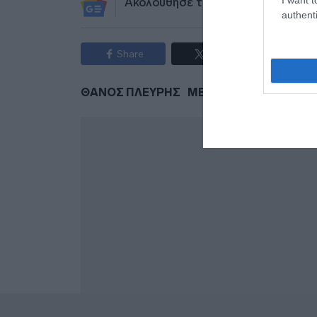
Ακολούθησε το debater.gr στο
Go
authenti
Share
Tweet
ΘΑΝΟΣ ΠΛΕΥΡΗΣ
ΜΕΤΑΝΑΣΤΕΣ