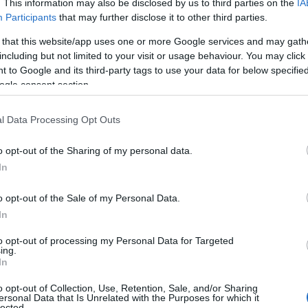
. This information may also be disclosed by us to third parties on the
IA
Participants
that may further disclose it to other third parties.
ΙΑΦΗΜΙΣΗ
 that this website/app uses one or more Google services and may gath
including but not limited to your visit or usage behaviour. You may click 
 to Google and its third-party tags to use your data for below specifi
ogle consent section.
l Data Processing Opt Outs
o opt-out of the Sharing of my personal data.
In
o opt-out of the Sale of my Personal Data.
In
ο της ενίσχυσης της τριμερούς
ρίας και Τουρκίας, με στόχο την
to opt-out of processing my Personal Data for Targeted
ing.
μού και την αποτελεσματικότερη
In
o opt-out of Collection, Use, Retention, Sale, and/or Sharing
ersonal Data that Is Unrelated with the Purposes for which it
lected.