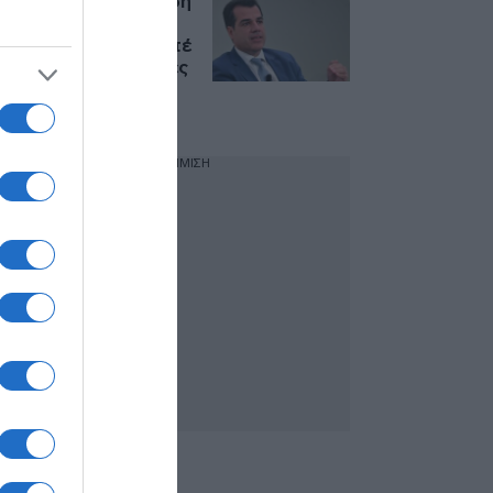
Πλεύρης: “Η υπόθεση
της Marfin δεν
εγκαταλείφθηκε ποτέ
– Οι μεταναστευτικές
ροές έχουν μειωθεί
κατά περίπου 33%”
ΔΙΑΦΗΜΙΣΗ