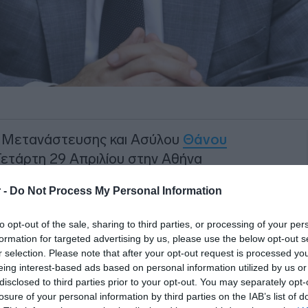
 Μετανάστευσης και Ασύλου
Θάνου
Τετάρτη 29 Απριλίου στην Αθήνα
χή του Υπουργού Εσωτερικών της
 -
Do Not Process My Personal Information
πουργού Εσωτερικών της Τουρκίας
to opt-out of the sale, sharing to third parties, or processing of your per
formation for targeted advertising by us, please use the below opt-out s
ρεθεί η αποτίμηση του έργου και της
r selection. Please note that after your opt-out request is processed y
ν Υπουργείων, με ιδιαίτερη έμφαση στην
eing interest-based ads based on personal information utilized by us or
disclosed to third parties prior to your opt-out. You may separately opt-
αταπολέμηση των κυκλωμάτων
losure of your personal information by third parties on the IAB’s list of
ι στη μείωση των μεταναστευτικών ροών.