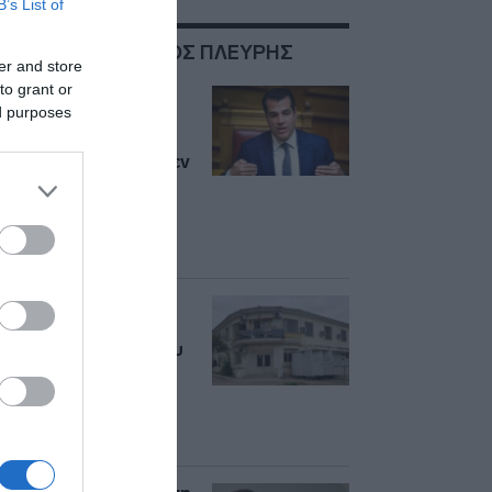
B’s List of
ΣΧΕΤΙΚΑ ΜΕ:ΘΑΝΟΣ ΠΛΕΥΡΗΣ
er and store
to grant or
Πλεύρης κατά
ed purposes
Κυριαζίδη για
Κωνσταντοπούλου:
“Σε καμιά γυναίκα δεν
λέγονται αυτά που
είπε – Το θέμα είχε
κλείσει, δεν έπρεπε
να ανοίξει εκ νέου”
Θερμοπύλες:
Οριστικό λουκέτο
στις 30 Σεπτεμβρίου
για τη δομή
μεταναστών –
Σταδιακή εκκένωση
από αύριο