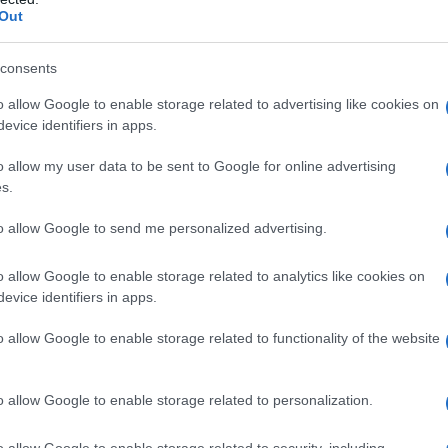
Out
η ως προτεινόμενη
ή στην Google
consents
o allow Google to enable storage related to advertising like cookies on
evice identifiers in apps.
εισμό των Στενών του Ορμούζ έως ότου
o allow my user data to be sent to Google for online advertising
s.
 όρους της
to allow Google to send me personalized advertising.
ις τελευταίες ημέρες – Στην Αττική τα
o allow Google to enable storage related to analytics like cookies on
ή ύλη της για να μην πει απολύτως
evice identifiers in apps.
τασιόπληκτο ρεπορτάζ της
o allow Google to enable storage related to functionality of the website
ωσε ανήλικη στο σπίτι του – Την έσωσαν
o allow Google to enable storage related to personalization.
o allow Google to enable storage related to security, including