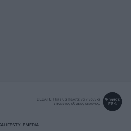
Ψήφισε
DEBATE: Πότε θα θέλατε να γίνουν οι
επόμενες εθνικές εκλογές;
Εδώ
ΚΑ
LIFESTYLE
MEDIA