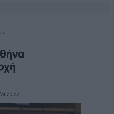
DEBATE: Πότε θα θέλατε να
γίνουν οι επόμενες εθνικές
εκλογές;
ΎΡΗ
Αθήνα
οχή
Τουρκίας