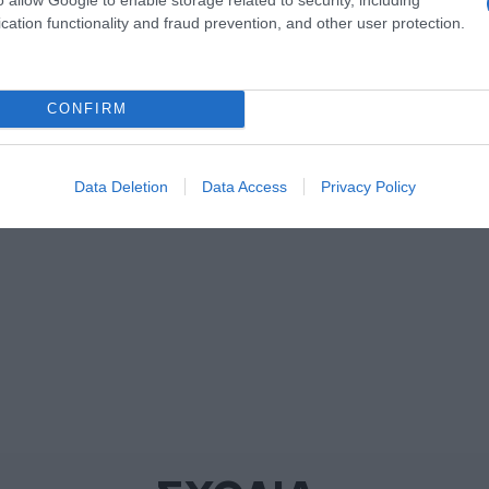
ogle News
και μάθετε πρώτοι όλες τις ειδήσεις
cation functionality and fraud prevention, and other user protection.
CONFIRM
Data Deletion
Data Access
Privacy Policy
ΔΙΑΦΗΜΙΣΗ